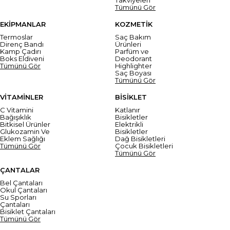
Tümünü Gör
EKİPMANLAR
KOZMETİK
Termoslar
Saç Bakım
Direnç Bandı
Ürünleri
Kamp Çadırı
Parfüm ve
Boks Eldiveni
Deodorant
Tümünü Gör
Highlighter
Saç Boyası
Tümünü Gör
VİTAMİNLER
BİSİKLET
C Vitamini
Katlanır
Bağışıklık
Bisikletler
Bitkisel Ürünler
Elektrikli
Glukozamin Ve
Bisikletler
Eklem Sağlığı
Dağ Bisikletleri
Tümünü Gör
Çocuk Bisikletleri
Tümünü Gör
ÇANTALAR
Bel Çantaları
Okul Çantaları
Su Sporları
Çantaları
Bisiklet Çantaları
Tümünü Gör