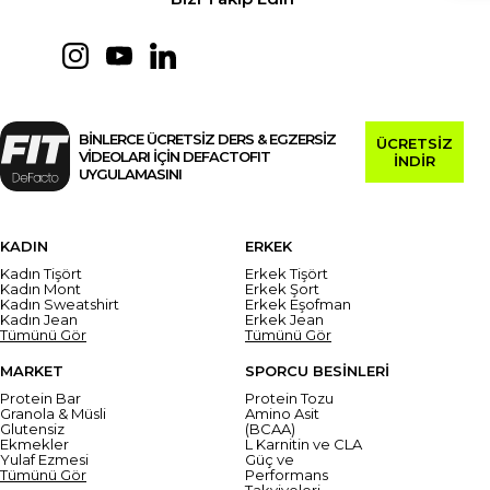
BİNLERCE ÜCRETSİZ DERS & EGZERSİZ
ÜCRETSİZ
VİDEOLARI İÇİN DEFACTOFIT
İNDİR
UYGULAMASINI
KADIN
ERKEK
Kadın Tişört
Erkek Tişört
Kadın Mont
Erkek Şort
Kadın Sweatshirt
Erkek Eşofman
Kadın Jean
Erkek Jean
Tümünü Gör
Tümünü Gör
MARKET
SPORCU BESİNLERİ
Protein Bar
Protein Tozu
Granola & Müsli
Amino Asit
Glutensiz
(BCAA)
Ekmekler
L Karnitin ve CLA
Yulaf Ezmesi
Güç ve
Tümünü Gör
Performans
Takviyeleri