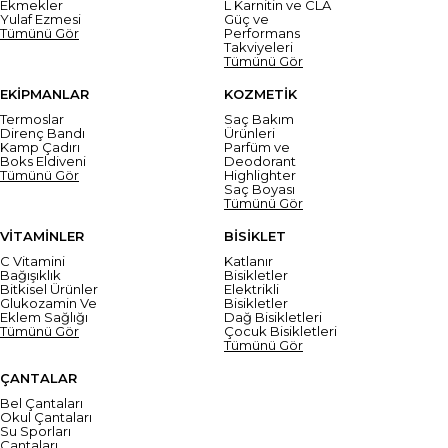
Ekmekler
L Karnitin ve CLA
Yulaf Ezmesi
Güç ve
Tümünü Gör
Performans
Takviyeleri
Tümünü Gör
EKİPMANLAR
KOZMETİK
Termoslar
Saç Bakım
Direnç Bandı
Ürünleri
Kamp Çadırı
Parfüm ve
Boks Eldiveni
Deodorant
Tümünü Gör
Highlighter
Saç Boyası
Tümünü Gör
VİTAMİNLER
BİSİKLET
C Vitamini
Katlanır
Bağışıklık
Bisikletler
Bitkisel Ürünler
Elektrikli
Glukozamin Ve
Bisikletler
Eklem Sağlığı
Dağ Bisikletleri
Tümünü Gör
Çocuk Bisikletleri
Tümünü Gör
ÇANTALAR
Bel Çantaları
Okul Çantaları
Su Sporları
Çantaları