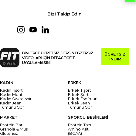
Bizi Takip Edin
BİNLERCE ÜCRETSİZ DERS & EGZERSİZ
ÜCRETSİZ
VİDEOLARI İÇİN DEFACTOFIT
İNDİR
UYGULAMASINI
KADIN
ERKEK
Kadın Tişört
Erkek Tişört
Kadın Mont
Erkek Şort
Kadın Sweatshirt
Erkek Eşofman
Kadın Jean
Erkek Jean
Tümünü Gör
Tümünü Gör
MARKET
SPORCU BESİNLERİ
Protein Bar
Protein Tozu
Granola & Müsli
Amino Asit
Glutensiz
(BCAA)