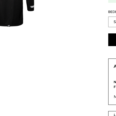
BED
F
N