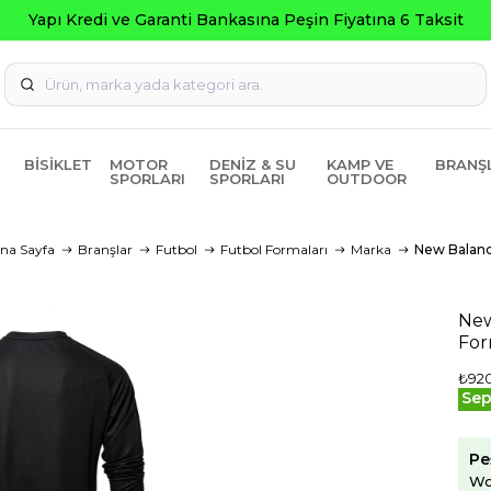
i ve Garanti Bankasına Peşin Fiyatına 6 Taksit
BISIKLET
MOTOR
DENIZ & SU
KAMP VE
BRANŞ
SPORLARI
SPORLARI
OUTDOOR
na Sayfa
Branşlar
Futbol
Futbol Formaları
Marka
New Balan
New
For
₺92
Sep
Pe
Wo