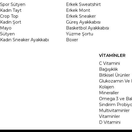
Spor Sütyen
Erkek Sweatshirt
Kadın Tayt
Erkek Mont
Crop Top
Erkek Sneaker
Kadin Şort
Güreş Ayakkabısı
Mayo
Basketbol Ayakkabısı
Sütyen
Yüzme Şortu
Kadın Sneaker Ayakkabı
Boxer
VİTAMİNLER
C Vitamini
Bağışıklık
Bitkisel Ürünler
Glukozamin Ve 
Kolajen
Mineraller
Omega 3 ve Balı
Sindirim Probiyo
Multivitaminler
Vitaminler
D Vitamini