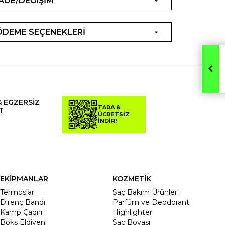
İADE/DEĞİŞİM
ÖDEME SEÇENEKLERİ
& EGZERSİZ
TARA &
T
ÜCRETSİZ
İNDİR!
EKİPMANLAR
KOZMETİK
Termoslar
Saç Bakım Ürünleri
Direnç Bandı
Parfüm ve Deodorant
Kamp Çadırı
Highlighter
Boks Eldiveni
Saç Boyası