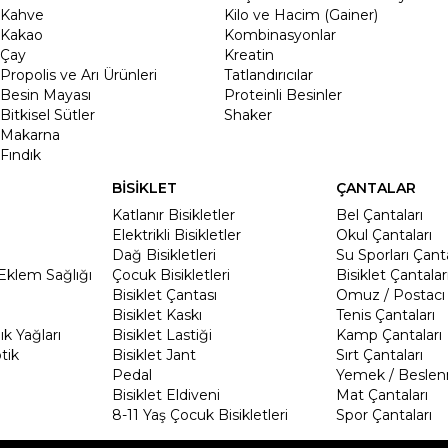
Kahve
Kilo ve Hacim (Gainer)
Kakao
Kombinasyonlar
Çay
Kreatin
Propolis ve Arı Ürünleri
Tatlandırıcılar
Besin Mayası
Proteinli Besinler
Bitkisel Sütler
Shaker
Makarna
Fındık
BİSİKLET
ÇANTALAR
Katlanır Bisikletler
Bel Çantaları
Elektrikli Bisikletler
Okul Çantaları
Dağ Bisikletleri
Su Sporları Çanta
Eklem Sağlığı
Çocuk Bisikletleri
Bisiklet Çantalar
Bisiklet Çantası
Omuz / Postacı 
Bisiklet Kaskı
Tenis Çantaları
k Yağları
Bisiklet Lastiği
Kamp Çantaları
tik
Bisiklet Jant
Sırt Çantaları
Pedal
Yemek / Beslen
Bisiklet Eldiveni
Mat Çantaları
8-11 Yaş Çocuk Bisikletleri
Spor Çantaları