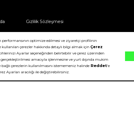
da
Gizlilik Sözleşmesi
ü nasıl iade edebilirim?
klıdır.