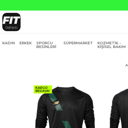
Yapı Kred
KADIN
ERKEK
SPORCU
SÜPERMARKET
KOZMETIK -
BESINLERI
KIŞISEL BAKIM
A
KARGO
BEDAVA!