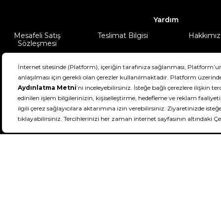
Yardım
Mesafeli Satış
Teslimat Bilgisi
Hakkımız
Sözleşmesi
Şartlar & Koşullar
Ürünüm
DeFactoFIT ©️ 2022-2026. Tüm hakları sa
11
SEÇİNİZ