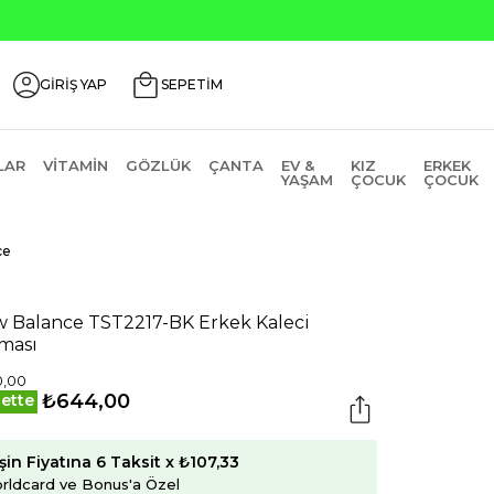
GİRİŞ YAP
SEPETİM
LAR
VITAMIN
GÖZLÜK
ÇANTA
EV &
KIZ
ERKEK
YAŞAM
ÇOCUK
ÇOCUK
ce
 Balance TST2217-BK Erkek Kaleci
ması
0,00
₺644,00
ette
şin Fiyatına 6 Taksit x ₺107,33
rldcard ve Bonus'a Özel