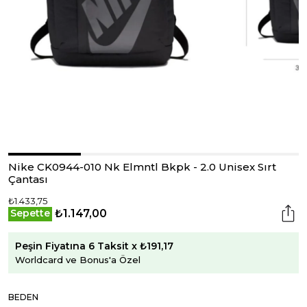
Nike CK0944-010 Nk Elmntl Bkpk - 2.0 Unisex Sırt
Çantası
₺1.433,75
₺1.147,00
Sepette
Peşin Fiyatına 6 Taksit x ₺191,17
Worldcard ve Bonus'a Özel
BEDEN