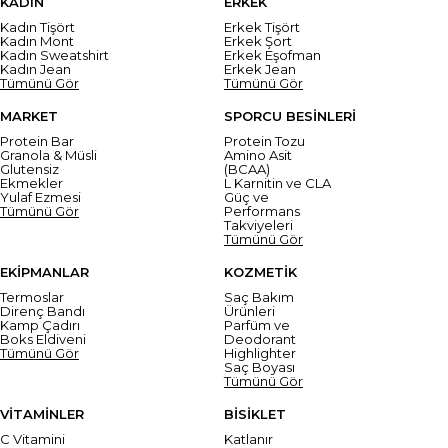
KADIN
ERKEK
Kadın Tişört
Erkek Tişört
Kadın Mont
Erkek Şort
Kadın Sweatshirt
Erkek Eşofman
Kadın Jean
Erkek Jean
Tümünü Gör
Tümünü Gör
MARKET
SPORCU BESİNLERİ
Protein Bar
Protein Tozu
Granola & Müsli
Amino Asit
Glutensiz
(BCAA)
Ekmekler
L Karnitin ve CLA
Yulaf Ezmesi
Güç ve
Tümünü Gör
Performans
Takviyeleri
Tümünü Gör
EKİPMANLAR
KOZMETİK
Termoslar
Saç Bakım
Direnç Bandı
Ürünleri
Kamp Çadırı
Parfüm ve
Boks Eldiveni
Deodorant
Tümünü Gör
Highlighter
Saç Boyası
Tümünü Gör
VİTAMİNLER
BİSİKLET
C Vitamini
Katlanır