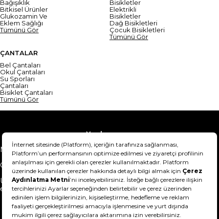
Bağışıklık
Bisikletler
Bitkisel Ürünler
Elektrikli
Glukozamin Ve
Bisikletler
Eklem Sağlığı
Dağ Bisikletleri
Tümünü Gör
Çocuk Bisikletleri
Tümünü Gör
ÇANTALAR
Bel Çantaları
Okul Çantaları
Su Sporları
Çantaları
Bisiklet Çantaları
Tümünü Gör
Yardım
Mesafeli Satış Sözleşmesi
Teslimat Bilgisi
Gizlilik Sözleşmesi
Şartlar & Koşullar
Ürünümü nasıl iade
Hakkımızda
edebilirim?