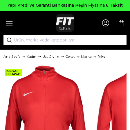
Yapı Kredi ve Garanti Bankasına Peşin Fiyatına 6 Taksit
Ana Sayfa
Kadın
Üst Giyim
Ceket
Marka
Nike
KARGO
BEDAVA!