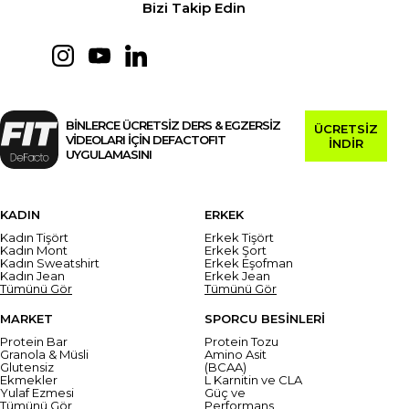
Bizi Takip Edin
BİNLERCE ÜCRETSİZ DERS & EGZERSİZ
ÜCRETSİZ
VİDEOLARI İÇİN DEFACTOFIT
İNDİR
UYGULAMASINI
KADIN
ERKEK
Kadın Tişört
Erkek Tişört
Kadın Mont
Erkek Şort
Kadın Sweatshirt
Erkek Eşofman
Kadın Jean
Erkek Jean
Tümünü Gör
Tümünü Gör
MARKET
SPORCU BESİNLERİ
Protein Bar
Protein Tozu
Granola & Müsli
Amino Asit
Glutensiz
(BCAA)
Ekmekler
L Karnitin ve CLA
Yulaf Ezmesi
Güç ve
Tümünü Gör
Performans