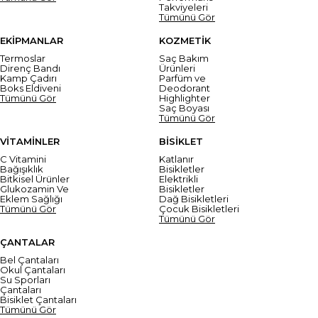
Takviyeleri
Tümünü Gör
EKİPMANLAR
KOZMETİK
Termoslar
Saç Bakım
Direnç Bandı
Ürünleri
Kamp Çadırı
Parfüm ve
Boks Eldiveni
Deodorant
Tümünü Gör
Highlighter
Saç Boyası
Tümünü Gör
VİTAMİNLER
BİSİKLET
C Vitamini
Katlanır
Bağışıklık
Bisikletler
Bitkisel Ürünler
Elektrikli
Glukozamin Ve
Bisikletler
Eklem Sağlığı
Dağ Bisikletleri
Tümünü Gör
Çocuk Bisikletleri
Tümünü Gör
ÇANTALAR
Bel Çantaları
Okul Çantaları
Su Sporları
Çantaları
Bisiklet Çantaları
Tümünü Gör