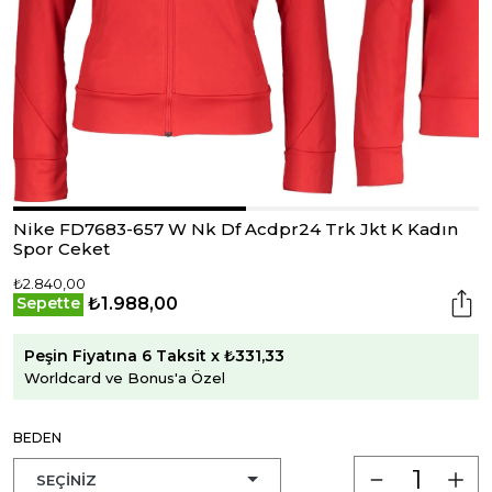
Nike FD7683-657 W Nk Df Acdpr24 Trk Jkt K Kadın
Spor Ceket
₺2.840,00
₺1.988,00
Sepette
Peşin Fiyatına 6 Taksit x ₺331,33
Worldcard ve Bonus'a Özel
BEDEN