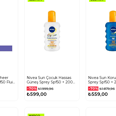
Sheer
Nivea Sun Çocuk Hassas
Nivea Sun Ko
f50 Fluid
Güneş Sprey Spf50 + 200
Sprey Spf50 + 
rem 50
Ml
-70%
-70%
₺1.999,96
₺1.879,96
₺599,00
₺559,00
KARGO