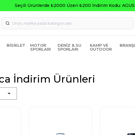
Seçili Ürünlerde ₺2000 Üzeri ₺200 İndirim Kodu: AGUSTOS20
BISIKLET
MOTOR
DENIZ & SU
KAMP VE
BRANŞ
SPORLARI
SPORLARI
OUTDOOR
a İndirim Ürünleri