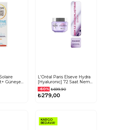
Solaire
L'Oréal Paris Elseve Hydra
rt+ Güneşe
[Hyaluronic] 72 Saat Nem
ler için
ile Dolgunlaştıran Maske
-60%
₺699,90
oruyucu Jel
300 Ml
₺279,00
KARGO
BEDAVA!