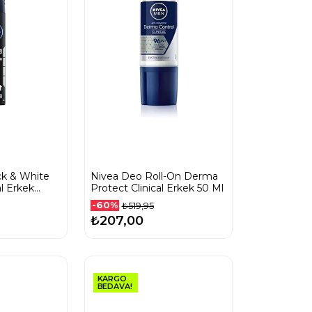
ck & White
Nivea Deo Roll-On Derma
al Erkek
Protect Clinical Erkek 50 Ml
nt 200 Ml
-60%
₺519,95
₺207,00
KARGO
BEDAVA!