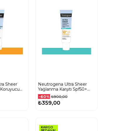
ra Sheer
Neutrogena Ultra Sheer
 Koruyucu
Yağlanma Karşıtı Spf50+
Fluid Güneş Koruyucu
-60%
₺900,00
Krem 50 Ml
₺359,00
KARGO
BEDAVA!