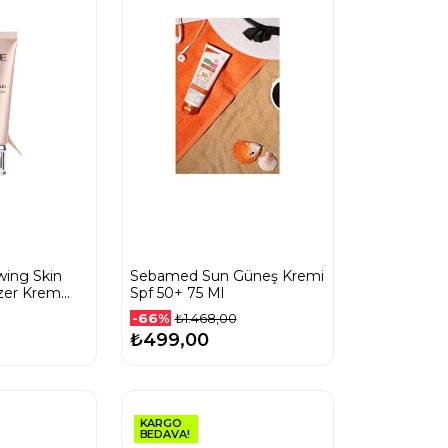
wing Skin
Sebamed Sun Güneş Kremi
izer Krem
Spf 50+ 75 Ml
-66%
₺1.468,00
₺499,00
KARGO
BEDAVA!