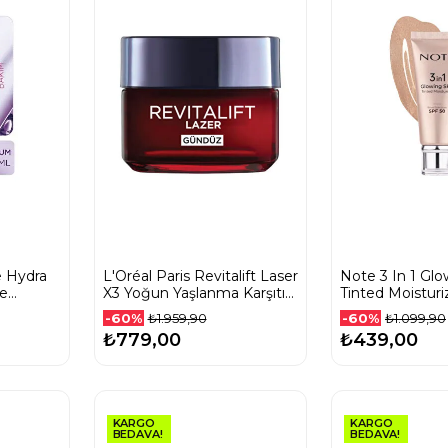
e Hydra
L'Oréal Paris Revitalift Laser
Note 3 In 1 Glo
le
X3 Yoğun Yaşlanma Karşıtı
Tinted Moistur
um 150
Gündüz Bakım Kremi 50 Ml
Spf50 30 Ml
-60%
-60%
₺1.959,90
₺1.099,90
₺779,00
₺439,00
KARGO
KARGO
BEDAVA!
BEDAVA!