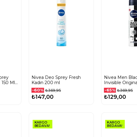
prey
Nivea Deo Sprey Fresh
Nivea Men Bla
 150 Ml
Kadın 200 ml
Invisible Origin
l Set
Sprey Deodora
-60%
-65%
₺369,95
₺369,95
₺147,00
₺129,00
KARGO
KARGO
BEDAVA!
BEDAVA!