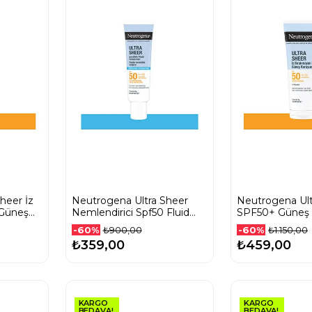
heer İz
Neutrogena Ultra Sheer
Neutrogena Ult
 Güneş
Nemlendirici Spf50 Fluid
SPF50+ Güneş
200 Ml
Güneş Koruyucu Krem 50
Losyon 200 Ml
-60%
-60%
₺900,00
₺1.150,00
Ml
₺359,00
₺459,00
KARGO
KARGO
BEDAVA!
BEDAVA!