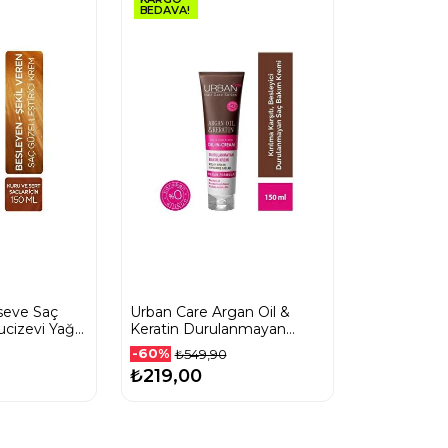
BEDAVA!
lseve Saç
Urban Care Argan Oil &
Mucizevi Yağ
Keratin Durulanmayan
ert Saçlar
Bakım Kremi 150 Ml
-60%
₺549,90
₺219,00