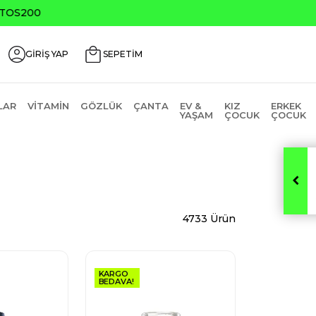
0
GİRİŞ YAP
SEPETİM
LAR
VITAMIN
GÖZLÜK
ÇANTA
EV &
KIZ
ERKEK
YAŞAM
ÇOCUK
ÇOCUK
4733 Ürün
KARGO
BEDAVA!