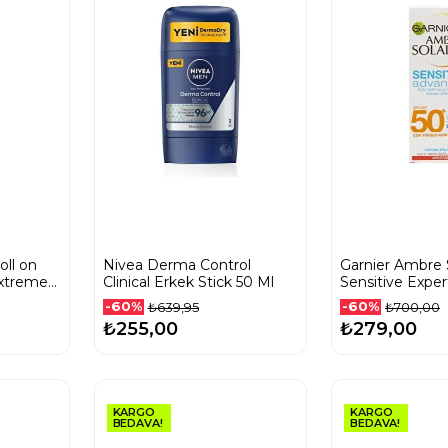
ll on
Nivea Derma Control
Garnier Ambre 
xtreme
Clinical Erkek Stick 50 Ml
Sensitive Expe
Karşı Hassas Cilt
-60%
-60%
₺639,95
₺700,00
Spf50+ Güneş K
₺255,00
₺279,00
Krem 50 Ml
KARGO
KARGO
BEDAVA!
BEDAVA!