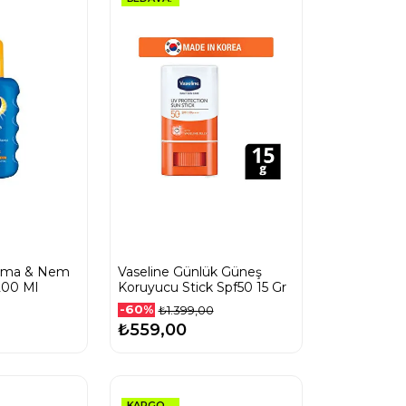
ruma & Nem
Vaseline Günlük Güneş
200 Ml
Koruyucu Stick Spf50 15 Gr
-60%
₺1.399,00
₺559,00
KARGO