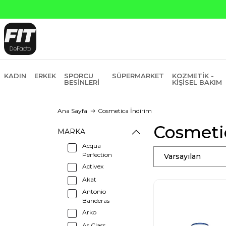
KADIN
ERKEK
SPORCU
SÜPERMARKET
KOZMETIK -
BESINLERI
KIŞISEL BAKIM
Ana Sayfa
Cosmetica İndirim
Cosmetic
MARKA
Acqua
Perfection
Varsayılan
Activex
Akat
Antonio
Banderas
Arko
As Class