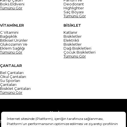
Boks Eldiveni
Deodorant
Tümünü Gör
Highlighter
Saç Boyası
Tümünü Gör
VİTAMİNLER
BİSİKLET
C Vitamini
Katlanır
Bağışıklık
Bisikletler
Bitkisel Ürünler
Elektrikli
Glukozamin Ve
Bisikletler
Eklem Sağlığı
Dağ Bisikletleri
Tümünü Gör
Çocuk Bisikletleri
Tümünü Gör
ÇANTALAR
Bel Çantaları
Okul Çantaları
Su Sporları
Çantaları
Bisiklet Çantaları
Tümünü Gör
Yardım
Mesafeli Satış Sözleşmesi
Teslimat Bilgisi