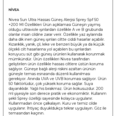
NIVEA
Nivea Sun Ultra Hassas Güneş Alerjisi Sprey Spf 50
+200 Ml Özellikleri Ürün açıklaması Güneşin yaymış
olduğu ultraviole ışınlardan özellikle A ve B grubunda
olanlar insan cildine zarar verir. Özellikle yaz aylarında
daha dik inen güneş ışınları ciltte ciddi hasarlar açabilir.
Kızarıklık, yanık, çil, leke ve benzeri büyük ya da küçük
ölçekli cilt hasarlarına yol açabilen bu ışınlardan
koruyucu süt gibi güneş ürünleri kullanarak korunmak
mümkündür. Ürün özellikleri Nivea tarafından
geliştirilen ürün özellikle hassas ciltlere üstün koruma
sağlıyor. Güneşe bağlı alerji riskini azaltan ürünün
güneşle temas esnasında düzenli kullanılması
gerekiyor. Anında UVA ve UVB koruması sağlıyor. Ürün
50 faktörlüdür, çok yüksek koruma sağlar. Suya
dayanıklıdır. Yağlı his bırakmaz. Ürün kokusuzdur. 200
ml şişesiyle son derece pratik ve ekonomiktir. Kullanım
şekli Sprey özelliği sayesinde kolayca uygulanır.
Kullanmadan önce çalkalayın. Kuru ve temiz cilde
uygulanır. İhtiyaç duyukldukça tekrar uygulayın. Göz ile
temasından kaçının.