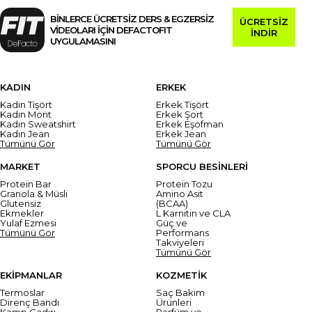
BİNLERCE ÜCRETSİZ DERS & EGZERSİZ
ÜCRETSİZ
VİDEOLARI İÇİN DEFACTOFIT
İNDİR
UYGULAMASINI
KADIN
ERKEK
Kadın Tişört
Erkek Tişört
Kadın Mont
Erkek Şort
Kadın Sweatshirt
Erkek Eşofman
Kadın Jean
Erkek Jean
Tümünü Gör
Tümünü Gör
MARKET
SPORCU BESİNLERİ
Protein Bar
Protein Tozu
Granola & Müsli
Amino Asit
Glutensiz
(BCAA)
Ekmekler
L Karnitin ve CLA
Yulaf Ezmesi
Güç ve
Tümünü Gör
Performans
Takviyeleri
Tümünü Gör
EKİPMANLAR
KOZMETİK
Termoslar
Saç Bakım
Direnç Bandı
Ürünleri
Kamp Çadırı
Parfüm ve