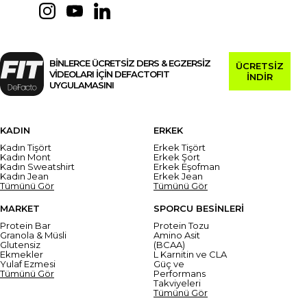
BİNLERCE ÜCRETSİZ DERS & EGZERSİZ
ÜCRETSİZ
VİDEOLARI İÇİN DEFACTOFIT
İNDİR
UYGULAMASINI
KADIN
ERKEK
Kadın Tişört
Erkek Tişört
Kadın Mont
Erkek Şort
Kadın Sweatshirt
Erkek Eşofman
Kadın Jean
Erkek Jean
Tümünü Gör
Tümünü Gör
MARKET
SPORCU BESİNLERİ
Protein Bar
Protein Tozu
Granola & Müsli
Amino Asit
Glutensiz
(BCAA)
Ekmekler
L Karnitin ve CLA
Yulaf Ezmesi
Güç ve
Tümünü Gör
Performans
Takviyeleri
Tümünü Gör