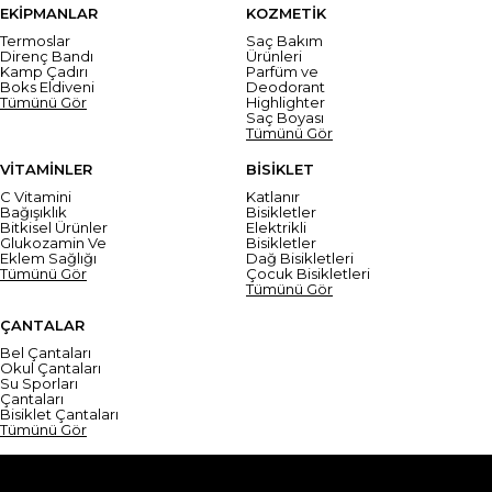
EKİPMANLAR
KOZMETİK
Termoslar
Saç Bakım
Direnç Bandı
Ürünleri
Kamp Çadırı
Parfüm ve
Boks Eldiveni
Deodorant
Tümünü Gör
Highlighter
Saç Boyası
Tümünü Gör
VİTAMİNLER
BİSİKLET
C Vitamini
Katlanır
Bağışıklık
Bisikletler
Bitkisel Ürünler
Elektrikli
Glukozamin Ve
Bisikletler
Eklem Sağlığı
Dağ Bisikletleri
Tümünü Gör
Çocuk Bisikletleri
Tümünü Gör
ÇANTALAR
Bel Çantaları
Okul Çantaları
Su Sporları
Çantaları
Bisiklet Çantaları
Tümünü Gör