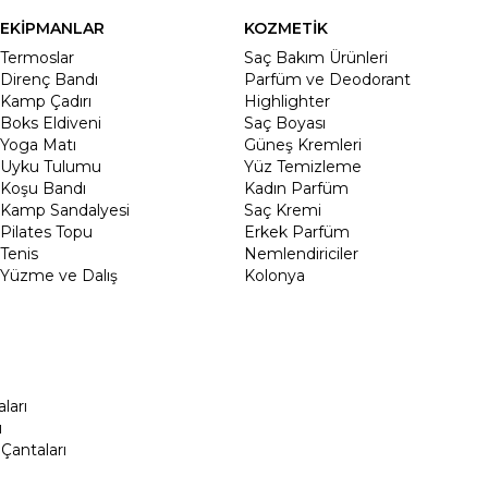
EKİPMANLAR
KOZMETİK
Termoslar
Saç Bakım Ürünleri
Direnç Bandı
Parfüm ve Deodorant
Kamp Çadırı
Highlighter
Boks Eldiveni
Saç Boyası
Yoga Matı
Güneş Kremleri
Uyku Tulumu
Yüz Temizleme
Koşu Bandı
Kadın Parfüm
Kamp Sandalyesi
Saç Kremi
Pilates Topu
Erkek Parfüm
Tenis
Nemlendiriciler
Yüzme ve Dalış
Kolonya
ları
ı
Çantaları