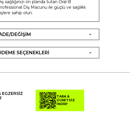
iş sağlığınızı ön planda tutan Oral-B
rofessional Diş Macunu ile güçlü ve sağlıklı
işlere sahip olun.
İADE/DEĞİŞİM
ÖDEME SEÇENEKLERİ
& EGZERSİZ
TARA &
T
ÜCRETSİZ
İNDİR!