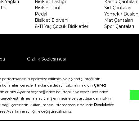
k Yağları
Bisiklet Lastiği
Kamp Çantaları
tik
Bisiklet Jant
Sırt Çantaları
Pedal
Yemek / Beslen
Bisiklet Eldiveni
Mat Çantaları
8-11 Yaş Çocuk Bisikletleri
Spor Çantaları
da
Gizlilik Sözleşmesi
ü nasıl iade edebilirim?
klıdır.