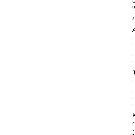
O
m
D
s
•
•
•
•
•
•
•
•
•
•
O
v