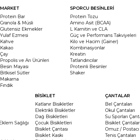
MARKET
SPORCU BESİNLERİ
Protein Bar
Protein Tozu
Granola & Müsli
Amino Asit (BCAA)
Glutensiz Ekmekler
L Karnitin ve CLA
Yulaf Ezmesi
Güç ve Performans Takviyeleri
Kahve
Kilo ve Hacim (Gainer)
Kakao
Kombinasyonlar
Çay
Kreatin
Propolis ve Arı Ürünleri
Tatlandırıcılar
Besin Mayası
Proteinli Besinler
Bitkisel Sütler
Shaker
Makarna
Fındık
BİSİKLET
ÇANTALAR
Katlanır Bisikletler
Bel Çantaları
Elektrikli Bisikletler
Okul Çantaları
Dağ Bisikletleri
Su Sporları Çanta
Eklem Sağlığı
Çocuk Bisikletleri
Bisiklet Çantalar
Bisiklet Çantası
Omuz / Postacı 
Bisiklet Kaskı
Tenis Çantaları