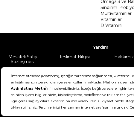
Omega 3 ve Balı
Sindirim Probiyo
Multivitaminler
Vitaminler
D Vitamini
Yardım
Mesafeli Satış
Teslimat Bilgisi
Hakkımız
Sözleşmesi
Şartlar & Koşullar
Ürünüm
DeFactoFIT ©️ 2022-2026. Tüm hakları sa
21
SEÇİNİZ