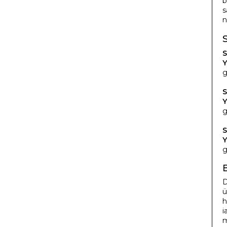
b
s
n
S
Y
g
S
Y
g
S
Y
g
D
ü
h
i
m