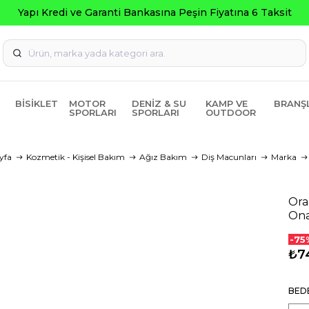
Seçili Ürünlerde 
BISIKLET
MOTOR
DENIZ & SU
KAMP VE
BRANŞ
SPORLARI
SPORLARI
OUTDOOR
yfa
Kozmetik - Kişisel Bakım
Ağız Bakım
Diş Macunları
Marka
Ora
Ona
-75
₺7
BED