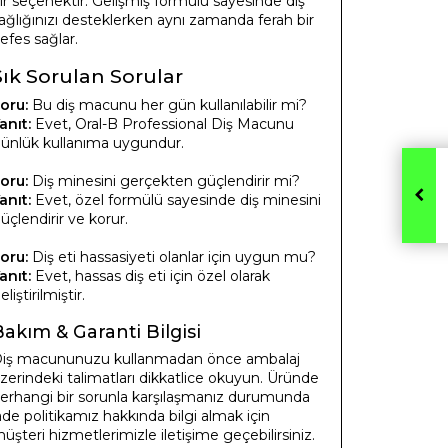
ir seçenektir. Gelişmiş formülü sayesinde diş
ağlığınızı desteklerken aynı zamanda ferah bir
efes sağlar.
Sık Sorulan Sorular
oru:
Bu diş macunu her gün kullanılabilir mi?
anıt:
Evet, Oral-B Professional Diş Macunu
ünlük kullanıma uygundur.
oru:
Diş minesini gerçekten güçlendirir mi?
anıt:
Evet, özel formülü sayesinde diş minesini
üçlendirir ve korur.
oru:
Diş eti hassasiyeti olanlar için uygun mu?
anıt:
Evet, hassas diş eti için özel olarak
eliştirilmiştir.
Bakım & Garanti Bilgisi
iş macununuzu kullanmadan önce ambalaj
zerindeki talimatları dikkatlice okuyun. Üründe
erhangi bir sorunla karşılaşmanız durumunda
ade politikamız hakkında bilgi almak için
üşteri hizmetlerimizle iletişime geçebilirsiniz.