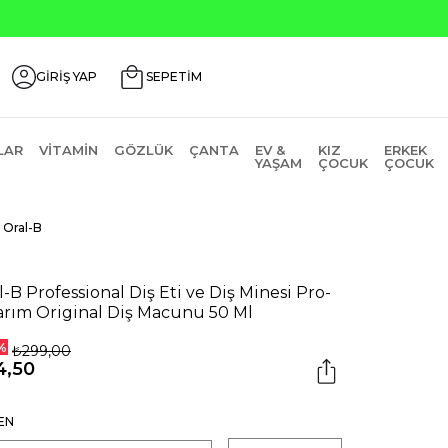
₺2000 Üzeri ₺200 İndirim Kodu: AGUSTOS200
GİRİŞ YAP
SEPETİM
LAR
VITAMIN
GÖZLÜK
ÇANTA
EV &
KIZ
ERKEK
YAŞAM
ÇOCUK
ÇOCUK
Oral-B
l-B Professional Diş Eti ve Diş Minesi Pro-
rım Original Diş Macunu 50 Ml
%
₺299,00
4,50
EN