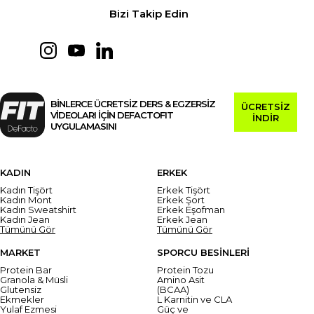
Bizi Takip Edin
BİNLERCE ÜCRETSİZ DERS & EGZERSİZ
ÜCRETSİZ
VİDEOLARI İÇİN DEFACTOFIT
İNDİR
UYGULAMASINI
KADIN
ERKEK
Kadın Tişört
Erkek Tişört
Kadın Mont
Erkek Şort
Kadın Sweatshirt
Erkek Eşofman
Kadın Jean
Erkek Jean
Tümünü Gör
Tümünü Gör
MARKET
SPORCU BESİNLERİ
Protein Bar
Protein Tozu
Granola & Müsli
Amino Asit
Glutensiz
(BCAA)
Ekmekler
L Karnitin ve CLA
Yulaf Ezmesi
Güç ve