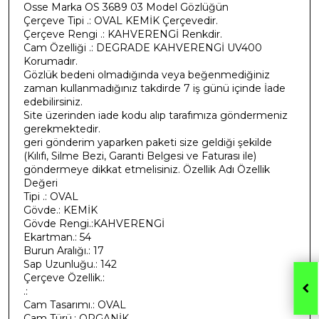
Osse Marka OS 3689 03 Model Gözlüğün
Çerçeve Tipi .: OVAL KEMİK Çerçevedir.
Çerçeve Rengi .: KAHVERENGİ Renkdir.
Cam Özelliği .: DEGRADE KAHVERENGİ UV400
Korumadır.
Gözlük bedeni olmadığında veya beğenmediğiniz
zaman kullanmadığınız takdirde 7 iş günü içinde İade
edebilirsiniz.
Site üzerinden iade kodu alıp tarafımıza göndermeniz
gerekmektedir.
geri gönderim yaparken paketi size geldiği şekilde
(Kılıfı, Silme Bezi, Garanti Belgesi ve Faturası ile)
göndermeye dikkat etmelisiniz. Özellik Adı Özellik
Değeri
Tipi .: OVAL
Gövde.: KEMİK
Gövde Rengi.:KAHVERENGİ
Ekartman.: 54
Burun Aralığı.: 17
Sap Uzunluğu.: 142
Çerçeve Özellik.:
.:
Cam Tasarımı.: OVAL
Cam Türü.: ORGANİK