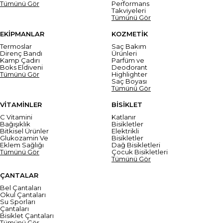
Tümünü Gör
Performans
Takviyeleri
Tümünü Gör
EKİPMANLAR
KOZMETİK
Termoslar
Saç Bakım
Direnç Bandı
Ürünleri
Kamp Çadırı
Parfüm ve
Boks Eldiveni
Deodorant
Tümünü Gör
Highlighter
Saç Boyası
Tümünü Gör
VİTAMİNLER
BİSİKLET
C Vitamini
Katlanır
Bağışıklık
Bisikletler
Bitkisel Ürünler
Elektrikli
Glukozamin Ve
Bisikletler
Eklem Sağlığı
Dağ Bisikletleri
Tümünü Gör
Çocuk Bisikletleri
Tümünü Gör
ÇANTALAR
Bel Çantaları
Okul Çantaları
Su Sporları
Çantaları
Bisiklet Çantaları
Tümünü Gör