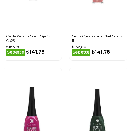
Cecile Keratin Color Oje No
Cecile Oje - Keratin Nail Colors
Ck25
11
₺166,80
₺166,80
₺141,78
₺141,78
Sepette
Sepette