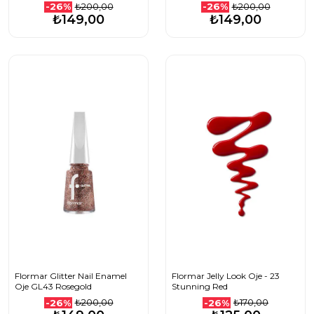
₺200,00
₺200,00
-26%
-26%
₺149,00
₺149,00
Flormar Glitter Nail Enamel
Flormar Jelly Look Oje - 23
Oje GL43 Rosegold
Stunning Red
₺200,00
₺170,00
-26%
-26%