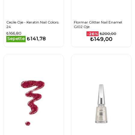
Cecile Oje - Keratin Nail Colors
Flormar Glitter Nail Enamel
24
Gl02 Oje
₺166,80
₺200,00
-26%
₺141,78
Sepette
₺149,00