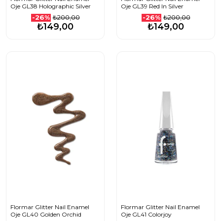
Oje GL38 Holographic Silver
Oje GL39 Red In Silver
₺200,00
₺200,00
-26%
-26%
₺149,00
₺149,00
Flormar Glitter Nail Enamel
Flormar Glitter Nail Enamel
Oje GL40 Golden Orchid
Oje GL41 Colorjoy