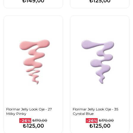
₺149,00
₺125,00
Flormar Jelly Look Oje - 27
Flormar Jelly Look Oje - 35
Milky Pinky
Cyrstal Blue
₺170,00
₺170,00
-26%
-26%
₺125,00
₺125,00