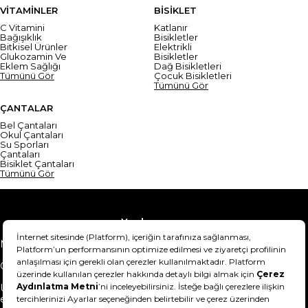
VİTAMİNLER
BİSİKLET
C Vitamini
Katlanır
Bağışıklık
Bisikletler
Bitkisel Ürünler
Elektrikli
Glukozamin Ve
Bisikletler
Eklem Sağlığı
Dağ Bisikletleri
Tümünü Gör
Çocuk Bisikletleri
Tümünü Gör
ÇANTALAR
Bel Çantaları
Okul Çantaları
Su Sporları
Çantaları
Bisiklet Çantaları
Tümünü Gör
Yardım
Mesafeli Satış Sözleşmesi
Teslimat Bilgisi
Gizlilik Sözleşmesi
Şartlar & Koşullar
Ürünümü nasıl iade
Hakkımızda
edebilirim?