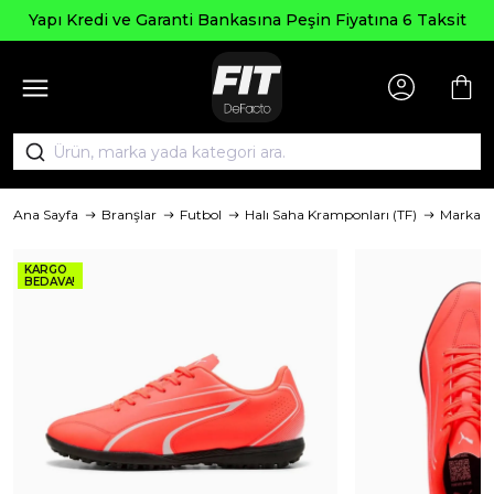
Seçili Ü
e Garanti Bankasına Peşin Fiyatına 6 Taksit
Ana Sayfa
Branşlar
Futbol
Halı Saha Kramponları (TF)
Marka
KARGO
BEDAVA!