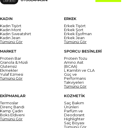
KADIN
ERKEK
Kadın Tişört
Erkek Tişört
Kadın Mont
Erkek Şort
Kadın Sweatshirt
Erkek Eşofman
Kadın Jean
Erkek Jean
Tümünü Gör
Tümünü Gör
MARKET
SPORCU BESİNLERİ
Protein Bar
Protein Tozu
Granola & Müsli
Amino Asit
Glutensiz
(BCAA)
Ekmekler
L Karnitin ve CLA
Yulaf Ezmesi
Güç ve
Tümünü Gör
Performans
Takviyeleri
Tümünü Gör
EKİPMANLAR
KOZMETİK
Termoslar
Saç Bakım
Direnç Bandı
Ürünleri
Kamp Çadırı
Parfüm ve
Boks Eldiveni
Deodorant
Tümünü Gör
Highlighter
Saç Boyası
Tümünü Gör