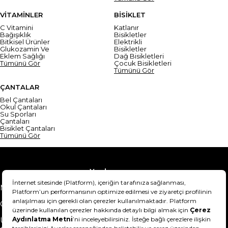
VİTAMİNLER
BİSİKLET
C Vitamini
Katlanır
Bağışıklık
Bisikletler
Bitkisel Ürünler
Elektrikli
Glukozamin Ve
Bisikletler
Eklem Sağlığı
Dağ Bisikletleri
Tümünü Gör
Çocuk Bisikletleri
Tümünü Gör
ÇANTALAR
Bel Çantaları
Okul Çantaları
Su Sporları
Çantaları
Bisiklet Çantaları
Tümünü Gör
Yardım
Mesafeli Satış Sözleşmesi
Teslimat Bilgisi
Gizlilik Sözleşmesi
Şartlar & Koşullar
Ürünümü nasıl iade
Hakkımızda