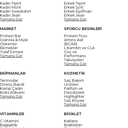
Kadın Tişört
Erkek Tişört
Kadın Mont
Erkek Şort
Kadın Sweatshirt
Erkek Eşofman
Kadın Jean
Erkek Jean
Tümünü Gör
Tümünü Gör
MARKET
SPORCU BESİNLERİ
Protein Bar
Protein Tozu
Granola & Müsli
Amino Asit
Glutensiz
(BCAA)
Ekmekler
L Karnitin ve CLA
Yulaf Ezmesi
Güç ve
Tümünü Gör
Performans
Takviyeleri
Tümünü Gör
EKİPMANLAR
KOZMETİK
Termoslar
Saç Bakım
Direnç Bandı
Ürünleri
Kamp Çadırı
Parfüm ve
Boks Eldiveni
Deodorant
Tümünü Gör
Highlighter
Saç Boyası
Tümünü Gör
VİTAMİNLER
BİSİKLET
C Vitamini
Katlanır
Bağışıklık
Bisikletler