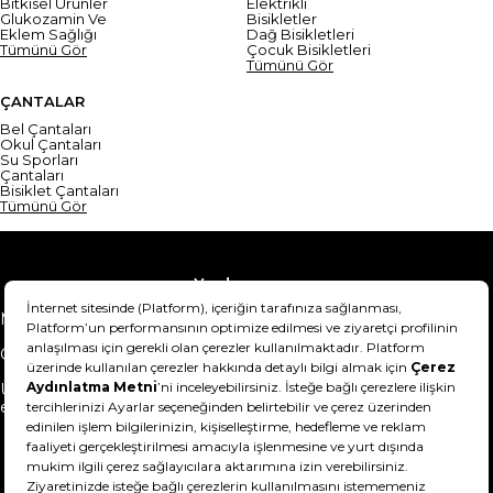
Bitkisel Ürünler
Elektrikli
Glukozamin Ve
Bisikletler
Eklem Sağlığı
Dağ Bisikletleri
Tümünü Gör
Çocuk Bisikletleri
Tümünü Gör
ÇANTALAR
Bel Çantaları
Okul Çantaları
Su Sporları
Çantaları
Bisiklet Çantaları
Tümünü Gör
Yardım
Mesafeli Satış Sözleşmesi
Teslimat Bilgisi
Gizlilik Sözleşmesi
Şartlar & Koşullar
Ürünümü nasıl iade
Hakkımızda
edebilirim?