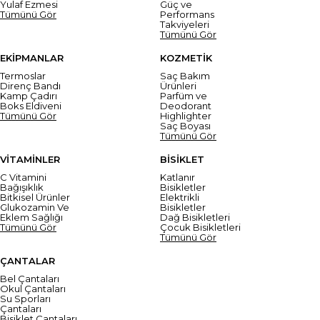
Yulaf Ezmesi
Güç ve
Tümünü Gör
Performans
Takviyeleri
Tümünü Gör
EKİPMANLAR
KOZMETİK
Termoslar
Saç Bakım
Direnç Bandı
Ürünleri
Kamp Çadırı
Parfüm ve
Boks Eldiveni
Deodorant
Tümünü Gör
Highlighter
Saç Boyası
Tümünü Gör
VİTAMİNLER
BİSİKLET
C Vitamini
Katlanır
Bağışıklık
Bisikletler
Bitkisel Ürünler
Elektrikli
Glukozamin Ve
Bisikletler
Eklem Sağlığı
Dağ Bisikletleri
Tümünü Gör
Çocuk Bisikletleri
Tümünü Gör
ÇANTALAR
Bel Çantaları
Okul Çantaları
Su Sporları
Çantaları
Bisiklet Çantaları