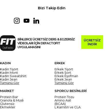
Bizi Takip Edin
BİNLERCE ÜCRETSİZ DERS & EGZERSİZ
ÜCRETSİZ
VİDEOLARI İÇİN DEFACTOFIT
İNDİR
UYGULAMASINI
KADIN
ERKEK
Kadın Tişört
Erkek Tişört
Kadın Mont
Erkek Şort
Kadın Sweatshirt
Erkek Eşofman
Kadın Jean
Erkek Jean
Tümünü Gör
Tümünü Gör
MARKET
SPORCU BESİNLERİ
Protein Bar
Protein Tozu
Granola & Müsli
Amino Asit
Glutensiz
(BCAA)
Ekmekler
L Karnitin ve CLA