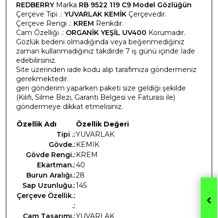
REDBERRY
Marka
RB 9522 119 C9 Model Gözlüğün
Çerçeve Tipi .:
YUVARLAK KEMİK
Çerçevedir.
Çerçeve Rengi .:
KREM
Renkdir.
Cam Özelliği .:
ORGANİK YEŞİL UV400
Korumadır.
Gözlük bedeni olmadığında veya beğenmediğiniz
zaman kullanmadığınız takdirde 7 iş günü içinde İade
edebilirsiniz.
Site üzerinden iade kodu alıp tarafımıza göndermeniz
gerekmektedir.
geri gönderim yaparken paketi size geldiği şekilde
(Kılıfı, Silme Bezi, Garanti Belgesi ve Faturası ile)
göndermeye dikkat etmelisiniz.
Özellik Adı
Özellik Değeri
Tipi .:
YUVARLAK
Gövde.:
KEMİK
Gövde Rengi.:
KREM
Ekartman.:
40
Burun Aralığı.:
28
Sap Uzunluğu.:
145
Çerçeve Özellik.:
.:
Cam Tasarımı.:
YUVARLAK