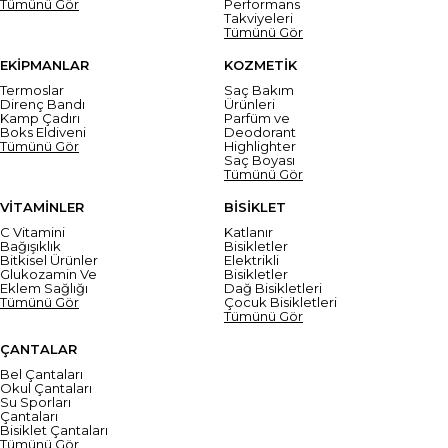
Tümünü Gör
Performans
Takviyeleri
Tümünü Gör
EKİPMANLAR
KOZMETİK
Termoslar
Saç Bakım
Direnç Bandı
Ürünleri
Kamp Çadırı
Parfüm ve
Boks Eldiveni
Deodorant
Tümünü Gör
Highlighter
Saç Boyası
Tümünü Gör
VİTAMİNLER
BİSİKLET
C Vitamini
Katlanır
Bağışıklık
Bisikletler
Bitkisel Ürünler
Elektrikli
Glukozamin Ve
Bisikletler
Eklem Sağlığı
Dağ Bisikletleri
Tümünü Gör
Çocuk Bisikletleri
Tümünü Gör
ÇANTALAR
Bel Çantaları
Okul Çantaları
Su Sporları
Çantaları
Bisiklet Çantaları
Tümünü Gör