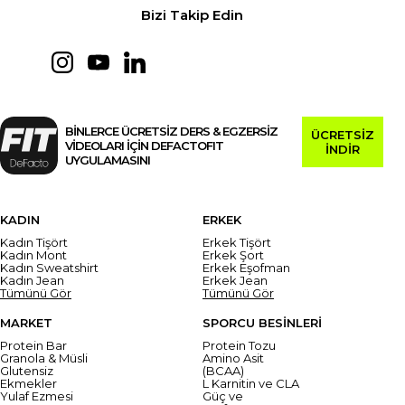
Bizi Takip Edin
BİNLERCE ÜCRETSİZ DERS & EGZERSİZ
ÜCRETSİZ
VİDEOLARI İÇİN DEFACTOFIT
İNDİR
UYGULAMASINI
KADIN
ERKEK
Kadın Tişört
Erkek Tişört
Kadın Mont
Erkek Şort
Kadın Sweatshirt
Erkek Eşofman
Kadın Jean
Erkek Jean
Tümünü Gör
Tümünü Gör
MARKET
SPORCU BESİNLERİ
Protein Bar
Protein Tozu
Granola & Müsli
Amino Asit
Glutensiz
(BCAA)
Ekmekler
L Karnitin ve CLA
Yulaf Ezmesi
Güç ve