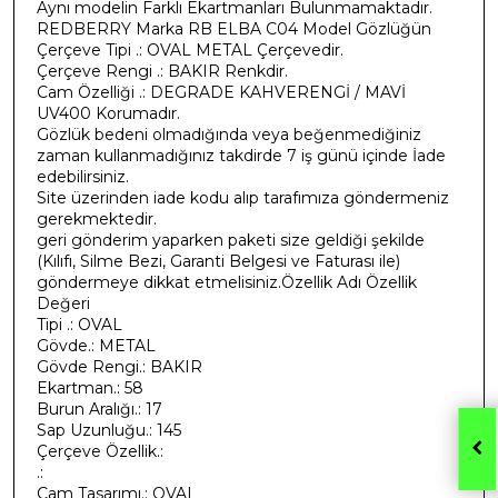
Aynı modelin Farklı Ekartmanları Bulunmamaktadır.
REDBERRY Marka RB ELBA C04 Model Gözlüğün
Çerçeve Tipi .: OVAL METAL Çerçevedir.
Çerçeve Rengi .: BAKIR Renkdir.
Cam Özelliği .: DEGRADE KAHVERENGİ / MAVİ
UV400 Korumadır.
Gözlük bedeni olmadığında veya beğenmediğiniz
zaman kullanmadığınız takdirde 7 iş günü içinde İade
edebilirsiniz.
Site üzerinden iade kodu alıp tarafımıza göndermeniz
gerekmektedir.
geri gönderim yaparken paketi size geldiği şekilde
(Kılıfı, Silme Bezi, Garanti Belgesi ve Faturası ile)
göndermeye dikkat etmelisiniz.Özellik Adı Özellik
Değeri
Tipi .: OVAL
Gövde.: METAL
Gövde Rengi.: BAKIR
Ekartman.: 58
Burun Aralığı.: 17
Sap Uzunluğu.: 145
Çerçeve Özellik.:
.:
Cam Tasarımı.: OVAL