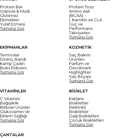
Protein Bar
Protein Tozu
Granola & Müsli
Amino Asit
Glutensiz
(BCAA)
Ekmekler
L Karnitin ve CLA
Yulaf Ezmesi
Güç ve
Tümünü Gör
Performans
Takviyeleri
Tümünü Gör
EKİPMANLAR
KOZMETİK
Termoslar
Saç Bakım
Direnç Bandı
Ürünleri
Kamp Çadırı
Parfüm ve
Boks Eldiveni
Deodorant
Tümünü Gör
Highlighter
Saç Boyası
Tümünü Gör
VİTAMİNLER
BİSİKLET
C Vitamini
Katlanır
Bağışıklık
Bisikletler
Bitkisel Ürünler
Elektrikli
Glukozamin Ve
Bisikletler
Eklem Sağlığı
Dağ Bisikletleri
Tümünü Gör
Çocuk Bisikletleri
Tümünü Gör
ÇANTALAR