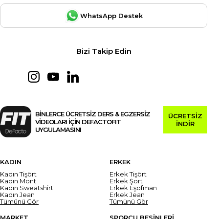
WhatsApp Destek
Bizi Takip Edin
BİNLERCE ÜCRETSİZ DERS & EGZERSİZ
ÜCRETSİZ
VİDEOLARI İÇİN DEFACTOFIT
İNDİR
UYGULAMASINI
KADIN
ERKEK
Kadın Tişört
Erkek Tişört
Kadın Mont
Erkek Şort
Kadın Sweatshirt
Erkek Eşofman
Kadın Jean
Erkek Jean
Tümünü Gör
Tümünü Gör
MARKET
SPORCU BESİNLERİ