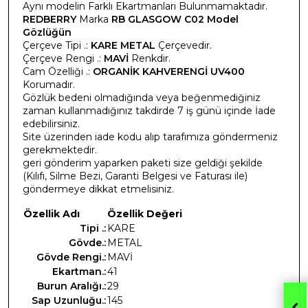
Aynı modelin Farklı Ekartmanları Bulunmamaktadır.
REDBERRY
Marka
RB GLASGOW C02 Model
Gözlüğün
Çerçeve Tipi .:
KARE METAL
Çerçevedir.
Çerçeve Rengi .:
MAVİ
Renkdir.
Cam Özelliği .:
ORGANİK KAHVERENGİ UV400
Korumadır.
Gözlük bedeni olmadığında veya beğenmediğiniz
zaman kullanmadığınız takdirde 7 iş günü içinde İade
edebilirsiniz.
Site üzerinden iade kodu alıp tarafımıza göndermeniz
gerekmektedir.
geri gönderim yaparken paketi size geldiği şekilde
(Kılıfı, Silme Bezi, Garanti Belgesi ve Faturası ile)
göndermeye dikkat etmelisiniz.
Özellik Adı
Özellik Değeri
Tipi .:
KARE
Gövde.:
METAL
Gövde Rengi.:
MAVİ
Ekartman.:
41
Burun Aralığı.:
29
Sap Uzunluğu.:
145