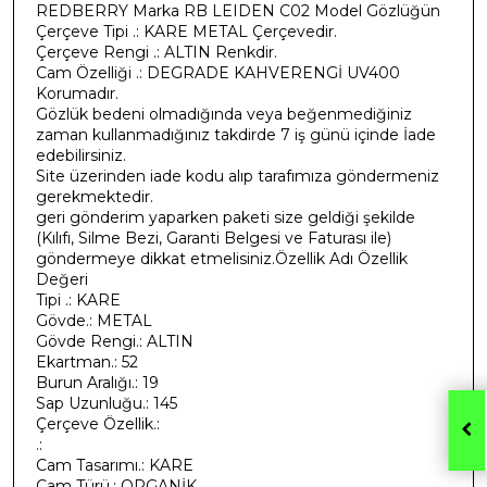
REDBERRY Marka RB LEIDEN C02 Model Gözlüğün
Çerçeve Tipi .: KARE METAL Çerçevedir.
Çerçeve Rengi .: ALTIN Renkdir.
Cam Özelliği .: DEGRADE KAHVERENGİ UV400
Korumadır.
Gözlük bedeni olmadığında veya beğenmediğiniz
zaman kullanmadığınız takdirde 7 iş günü içinde İade
edebilirsiniz.
Site üzerinden iade kodu alıp tarafımıza göndermeniz
gerekmektedir.
geri gönderim yaparken paketi size geldiği şekilde
(Kılıfı, Silme Bezi, Garanti Belgesi ve Faturası ile)
göndermeye dikkat etmelisiniz.Özellik Adı Özellik
Değeri
Tipi .: KARE
Gövde.: METAL
Gövde Rengi.: ALTIN
Ekartman.: 52
Burun Aralığı.: 19
Sap Uzunluğu.: 145
Çerçeve Özellik.:
.:
Cam Tasarımı.: KARE
Cam Türü.: ORGANİK