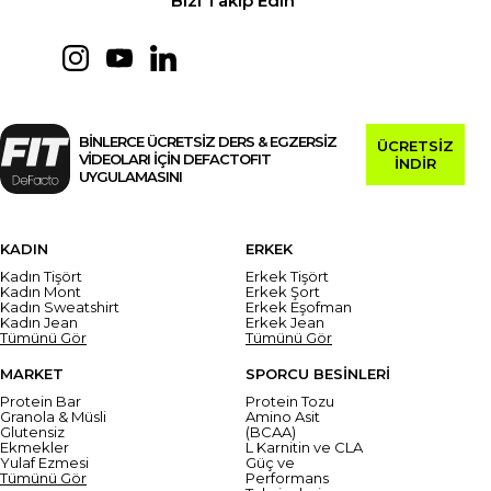
Bizi Takip Edin
BİNLERCE ÜCRETSİZ DERS & EGZERSİZ
ÜCRETSİZ
VİDEOLARI İÇİN DEFACTOFIT
İNDİR
UYGULAMASINI
KADIN
ERKEK
Kadın Tişört
Erkek Tişört
Kadın Mont
Erkek Şort
Kadın Sweatshirt
Erkek Eşofman
Kadın Jean
Erkek Jean
Tümünü Gör
Tümünü Gör
MARKET
SPORCU BESİNLERİ
Protein Bar
Protein Tozu
Granola & Müsli
Amino Asit
Glutensiz
(BCAA)
Ekmekler
L Karnitin ve CLA
Yulaf Ezmesi
Güç ve
Tümünü Gör
Performans