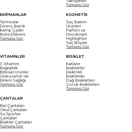
Takviyeleri
Tümünü Gör
EKİPMANLAR
KOZMETİK
Termoslar
Saç Bakım
Direnç Bandı
Ürünleri
Kamp Çadırı
Parfüm ve
Boks Eldiveni
Deodorant
Tümünü Gör
Highlighter
Saç Boyası
Tümünü Gör
VİTAMİNLER
BİSİKLET
C Vitamini
Katlanır
Bağışıklık
Bisikletler
Bitkisel Ürünler
Elektrikli
Glukozamin Ve
Bisikletler
Eklem Sağlığı
Dağ Bisikletleri
Tümünü Gör
Çocuk Bisikletleri
Tümünü Gör
ÇANTALAR
Bel Çantaları
Okul Çantaları
Su Sporları
Çantaları
Bisiklet Çantaları
Tümünü Gör