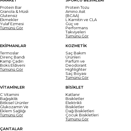
MARKET
SPORCU BESİNLERİ
Protein Bar
Protein Tozu
Granola & Müsli
Amino Asit
Glutensiz
(BCAA)
Ekmekler
L Karnitin ve CLA
Yulaf Ezmesi
Güç ve
Tümünü Gör
Performans
Takviyeleri
Tümünü Gör
EKİPMANLAR
KOZMETİK
Termoslar
Saç Bakım
Direnç Bandı
Ürünleri
Kamp Çadırı
Parfüm ve
Boks Eldiveni
Deodorant
Tümünü Gör
Highlighter
Saç Boyası
Tümünü Gör
VİTAMİNLER
BİSİKLET
C Vitamini
Katlanır
Bağışıklık
Bisikletler
Bitkisel Ürünler
Elektrikli
Glukozamin Ve
Bisikletler
Eklem Sağlığı
Dağ Bisikletleri
Tümünü Gör
Çocuk Bisikletleri
Tümünü Gör
ÇANTALAR