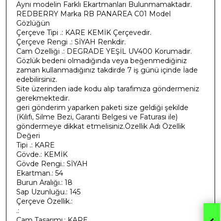
Aynı modelin Farklı Ekartmanları Bulunmamaktadır.
REDBERRY Marka RB PANAREA C01 Model
Gözlüğün
Çerçeve Tipi .: KARE KEMİK Çerçevedir.
Çerçeve Rengi .: SİYAH Renkdir.
Cam Özelliği .: DEGRADE YEŞİL UV400 Korumadır.
Gözlük bedeni olmadığında veya beğenmediğiniz
zaman kullanmadığınız takdirde 7 iş günü içinde İade
edebilirsiniz.
Site üzerinden iade kodu alıp tarafımıza göndermeniz
gerekmektedir.
geri gönderim yaparken paketi size geldiği şekilde
(Kılıfı, Silme Bezi, Garanti Belgesi ve Faturası ile)
göndermeye dikkat etmelisiniz.Özellik Adı Özellik
Değeri
Tipi .: KARE
Gövde.: KEMİK
Gövde Rengi.: SİYAH
Ekartman.: 54
Burun Aralığı.: 18
Sap Uzunluğu.: 145
Çerçeve Özellik.:
.:
Cam Tasarımı.: KARE