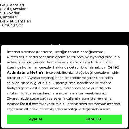
Bel Çantaları
Okul Çantaları
Su Sporları
Çantaları
Bisiklet Çantaları
Tümünü Gör
Yardım
Mesafeli Satış Sözleşmesi
Teslimat Bilgisi
Gizlilik Sözleşmesi
Şartlar & Koşullar
Ürünümü nasıl iade
Hakkımızda
edebilirim?
DeFactoFIT ©️ 2022-2026. Tüm hakları saklıdır.
11