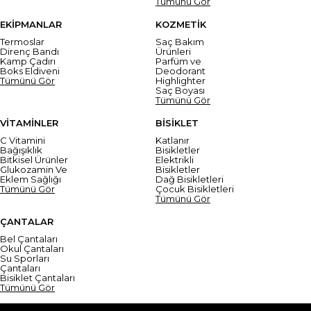
Tümünü Gör
EKİPMANLAR
KOZMETİK
Termoslar
Saç Bakım
Direnç Bandı
Ürünleri
Kamp Çadırı
Parfüm ve
Boks Eldiveni
Deodorant
Tümünü Gör
Highlighter
Saç Boyası
Tümünü Gör
VİTAMİNLER
BİSİKLET
C Vitamini
Katlanır
Bağışıklık
Bisikletler
Bitkisel Ürünler
Elektrikli
Glukozamin Ve
Bisikletler
Eklem Sağlığı
Dağ Bisikletleri
Tümünü Gör
Çocuk Bisikletleri
Tümünü Gör
ÇANTALAR
Bel Çantaları
Okul Çantaları
Su Sporları
Çantaları
Bisiklet Çantaları
Tümünü Gör