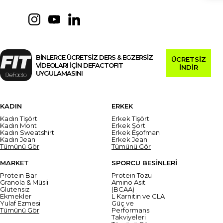
BİNLERCE ÜCRETSİZ DERS & EGZERSİZ
ÜCRETSİZ
VİDEOLARI İÇİN DEFACTOFIT
İNDİR
UYGULAMASINI
KADIN
ERKEK
Kadın Tişört
Erkek Tişört
Kadın Mont
Erkek Şort
Kadın Sweatshirt
Erkek Eşofman
Kadın Jean
Erkek Jean
Tümünü Gör
Tümünü Gör
MARKET
SPORCU BESİNLERİ
Protein Bar
Protein Tozu
Granola & Müsli
Amino Asit
Glutensiz
(BCAA)
Ekmekler
L Karnitin ve CLA
Yulaf Ezmesi
Güç ve
Tümünü Gör
Performans
Takviyeleri