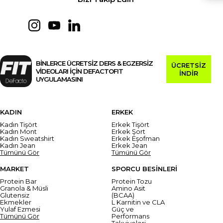
BİNLERCE ÜCRETSİZ DERS & EGZERSİZ
ÜCRETSİZ
VİDEOLARI İÇİN DEFACTOFIT
İNDİR
UYGULAMASINI
KADIN
ERKEK
Kadın Tişört
Erkek Tişört
Kadın Mont
Erkek Şort
Kadın Sweatshirt
Erkek Eşofman
Kadın Jean
Erkek Jean
Tümünü Gör
Tümünü Gör
MARKET
SPORCU BESİNLERİ
Protein Bar
Protein Tozu
Granola & Müsli
Amino Asit
Glutensiz
(BCAA)
Ekmekler
L Karnitin ve CLA
Yulaf Ezmesi
Güç ve
Tümünü Gör
Performans
Takviyeleri