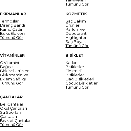
Tümünü Gör
EKİPMANLAR
KOZMETİK
Termoslar
Saç Bakım
Direnç Bandı
Ürünleri
Kamp Çadırı
Parfüm ve
Boks Eldiveni
Deodorant
Tümünü Gör
Highlighter
Saç Boyası
Tümünü Gör
VİTAMİNLER
BİSİKLET
C Vitamini
Katlanır
Bağışıklık
Bisikletler
Bitkisel Ürünler
Elektrikli
Glukozamin Ve
Bisikletler
Eklem Sağlığı
Dağ Bisikletleri
Tümünü Gör
Çocuk Bisikletleri
Tümünü Gör
ÇANTALAR
Bel Çantaları
Okul Çantaları
Su Sporları
Çantaları
Bisiklet Çantaları
Tümünü Gör