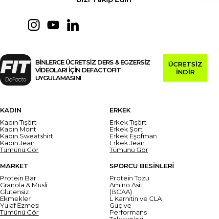
BİNLERCE ÜCRETSİZ DERS & EGZERSİZ
ÜCRETSİZ
VİDEOLARI İÇİN DEFACTOFIT
İNDİR
UYGULAMASINI
KADIN
ERKEK
Kadın Tişört
Erkek Tişört
Kadın Mont
Erkek Şort
Kadın Sweatshirt
Erkek Eşofman
Kadın Jean
Erkek Jean
Tümünü Gör
Tümünü Gör
MARKET
SPORCU BESİNLERİ
Protein Bar
Protein Tozu
Granola & Müsli
Amino Asit
Glutensiz
(BCAA)
Ekmekler
L Karnitin ve CLA
Yulaf Ezmesi
Güç ve
Tümünü Gör
Performans
Takviyeleri