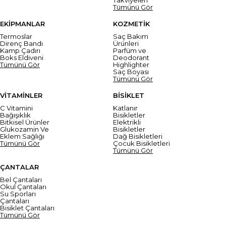
Tümünü Gör
EKİPMANLAR
KOZMETİK
Termoslar
Saç Bakım
Direnç Bandı
Ürünleri
Kamp Çadırı
Parfüm ve
Boks Eldiveni
Deodorant
Tümünü Gör
Highlighter
Saç Boyası
Tümünü Gör
VİTAMİNLER
BİSİKLET
C Vitamini
Katlanır
Bağışıklık
Bisikletler
Bitkisel Ürünler
Elektrikli
Glukozamin Ve
Bisikletler
Eklem Sağlığı
Dağ Bisikletleri
Tümünü Gör
Çocuk Bisikletleri
Tümünü Gör
ÇANTALAR
Bel Çantaları
Okul Çantaları
Su Sporları
Çantaları
Bisiklet Çantaları
Tümünü Gör