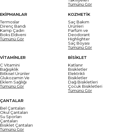
Tümünü Gör
EKİPMANLAR
KOZMETİK
Termoslar
Saç Bakım
Direnç Bandı
Ürünleri
Kamp Çadırı
Parfüm ve
Boks Eldiveni
Deodorant
Tümünü Gör
Highlighter
Saç Boyası
Tümünü Gör
VİTAMİNLER
BİSİKLET
C Vitamini
Katlanır
Bağışıklık
Bisikletler
Bitkisel Ürünler
Elektrikli
Glukozamin Ve
Bisikletler
Eklem Sağlığı
Dağ Bisikletleri
Tümünü Gör
Çocuk Bisikletleri
Tümünü Gör
ÇANTALAR
Bel Çantaları
Okul Çantaları
Su Sporları
Çantaları
Bisiklet Çantaları
Tümünü Gör