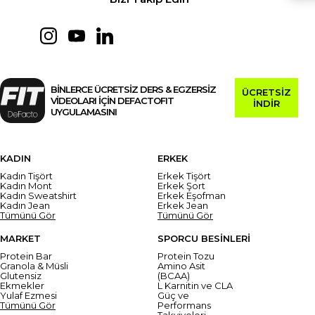
BİNLERCE ÜCRETSİZ DERS & EGZERSİZ
ÜCRETSİZ
VİDEOLARI İÇİN DEFACTOFIT
İNDİR
UYGULAMASINI
KADIN
ERKEK
Kadın Tişört
Erkek Tişört
Kadın Mont
Erkek Şort
Kadın Sweatshirt
Erkek Eşofman
Kadın Jean
Erkek Jean
Tümünü Gör
Tümünü Gör
MARKET
SPORCU BESİNLERİ
Protein Bar
Protein Tozu
Granola & Müsli
Amino Asit
Glutensiz
(BCAA)
Ekmekler
L Karnitin ve CLA
Yulaf Ezmesi
Güç ve
Tümünü Gör
Performans
Takviyeleri