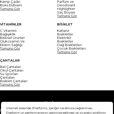
Kamp Çadırı
Parfüm ve
Boks Eldiveni
Deodorant
Tümünü Gör
Highlighter
Saç Boyası
Tümünü Gör
VİTAMİNLER
BİSİKLET
C Vitamini
Katlanır
Bağışıklık
Bisikletler
Bitkisel Ürünler
Elektrikli
Glukozamin Ve
Bisikletler
Eklem Sağlığı
Dağ Bisikletleri
Tümünü Gör
Çocuk Bisikletleri
Tümünü Gör
ÇANTALAR
Bel Çantaları
Okul Çantaları
Su Sporları
Çantaları
Bisiklet Çantaları
Tümünü Gör
Yardım
Mesafeli Satış Sözleşmesi
Teslimat Bilgisi