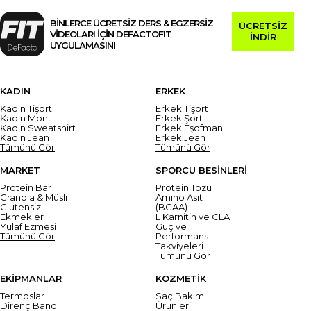
BİNLERCE ÜCRETSİZ DERS & EGZERSİZ
ÜCRETSİZ
VİDEOLARI İÇİN DEFACTOFIT
İNDİR
UYGULAMASINI
KADIN
ERKEK
Kadın Tişört
Erkek Tişört
Kadın Mont
Erkek Şort
Kadın Sweatshirt
Erkek Eşofman
Kadın Jean
Erkek Jean
Tümünü Gör
Tümünü Gör
MARKET
SPORCU BESİNLERİ
Protein Bar
Protein Tozu
Granola & Müsli
Amino Asit
Glutensiz
(BCAA)
Ekmekler
L Karnitin ve CLA
Yulaf Ezmesi
Güç ve
Tümünü Gör
Performans
Takviyeleri
Tümünü Gör
EKİPMANLAR
KOZMETİK
Termoslar
Saç Bakım
Direnç Bandı
Ürünleri