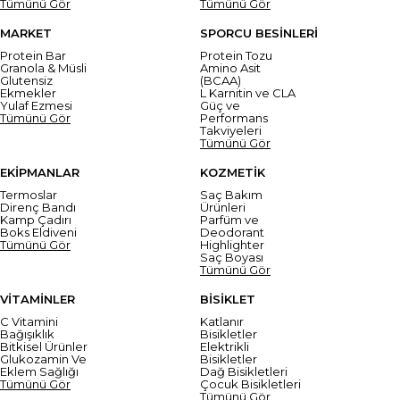
Tümünü Gör
Tümünü Gör
MARKET
SPORCU BESİNLERİ
Protein Bar
Protein Tozu
Granola & Müsli
Amino Asit
Glutensiz
(BCAA)
Ekmekler
L Karnitin ve CLA
Yulaf Ezmesi
Güç ve
Tümünü Gör
Performans
Takviyeleri
Tümünü Gör
EKİPMANLAR
KOZMETİK
Termoslar
Saç Bakım
Direnç Bandı
Ürünleri
Kamp Çadırı
Parfüm ve
Boks Eldiveni
Deodorant
Tümünü Gör
Highlighter
Saç Boyası
Tümünü Gör
VİTAMİNLER
BİSİKLET
C Vitamini
Katlanır
Bağışıklık
Bisikletler
Bitkisel Ürünler
Elektrikli
Glukozamin Ve
Bisikletler
Eklem Sağlığı
Dağ Bisikletleri
Tümünü Gör
Çocuk Bisikletleri
Tümünü Gör