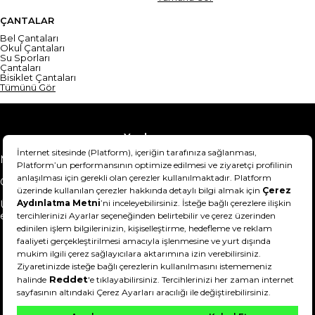
ÇANTALAR
Bel Çantaları
Okul Çantaları
Su Sporları
Çantaları
Bisiklet Çantaları
Tümünü Gör
Yardım
Mesafeli Satış Sözleşmesi
Teslimat Bilgisi
Gizlilik Sözleşmesi
Şartlar & Koşullar
Ürünümü nasıl iade
Hakkımızda
edebilirim?
DeFactoFIT ©️ 2022-2026. Tüm hakları saklıdır.