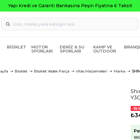
Yapı Kredi ve Garanti Bankasına Peşin Fiyatına 6 Taksit
BISIKLET
MOTOR
DENIZ & SU
KAMP VE
BRANŞ
SPORLARI
SPORLARI
OUTDOOR
ayfa
Bisiklet
Bisiklet Yedek Parça
Vites Malzemeleri
Marka
SHI
Shi
Y3
-15
₺3
Pe
Wo