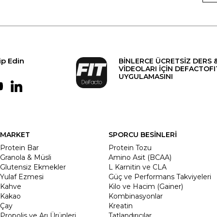
ip Edin
BİNLERCE ÜCRETSİZ DERS 
VİDEOLARI İÇİN DEFACTOFI
UYGULAMASINI
MARKET
SPORCU BESİNLERİ
Protein Bar
Protein Tozu
Granola & Müsli
Amino Asit (BCAA)
Glutensiz Ekmekler
L Karnitin ve CLA
Yulaf Ezmesi
Güç ve Performans Takviyeleri
Kahve
Kilo ve Hacim (Gainer)
Kakao
Kombinasyonlar
Çay
Kreatin
Propolis ve Arı Ürünleri
Tatlandırıcılar