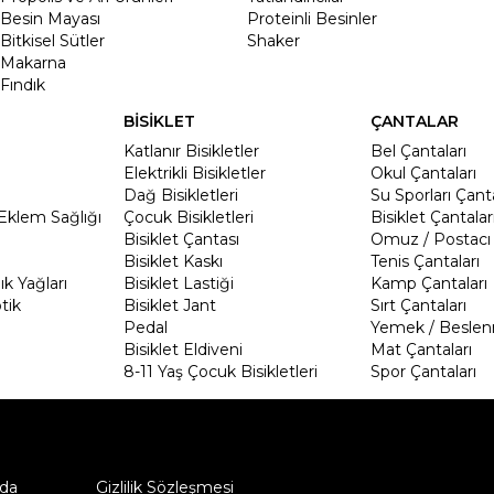
Besin Mayası
Proteinli Besinler
Bitkisel Sütler
Shaker
Makarna
Fındık
BİSİKLET
ÇANTALAR
Katlanır Bisikletler
Bel Çantaları
Elektrikli Bisikletler
Okul Çantaları
Dağ Bisikletleri
Su Sporları Çanta
Eklem Sağlığı
Çocuk Bisikletleri
Bisiklet Çantalar
Bisiklet Çantası
Omuz / Postacı 
Bisiklet Kaskı
Tenis Çantaları
k Yağları
Bisiklet Lastiği
Kamp Çantaları
tik
Bisiklet Jant
Sırt Çantaları
Pedal
Yemek / Beslen
Bisiklet Eldiveni
Mat Çantaları
8-11 Yaş Çocuk Bisikletleri
Spor Çantaları
da
Gizlilik Sözleşmesi