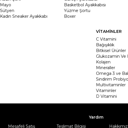
Mayo
Basketbol Ayakkabısı
Sütyen
Yüzme Şortu
Kadın Sneaker Ayakkabı
Boxer
VİTAMİNLER
C Vitamini
Bağışıklık
Bitkisel Ürünler
Glukozamin Ve 
Kolajen
Mineraller
Omega 3 ve Balı
Sindirim Probiyo
Multivitaminler
Vitaminler
D Vitamini
Yardım
Mesafeli Satış
Teslimat Bilgisi
Hakkımız