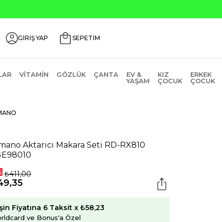
GİRİŞ YAP
SEPETİM
LAR
VITAMIN
GÖZLÜK
ÇANTA
EV &
KIZ
ERKEK
YAŞAM
ÇOCUK
ÇOCUK
MANO
mano Aktarıcı Makara Seti RD-RX810
GE98010
%
₺411,00
49,35
şin Fiyatına 6 Taksit x ₺58,23
rldcard ve Bonus'a Özel