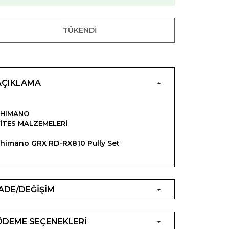
TÜKENDI
AÇIKLAMA
SHIMANO
ITES MALZEMELERI
himano GRX RD-RX810 Pully Set
İADE/DEĞİŞİM
ÖDEME SEÇENEKLERİ