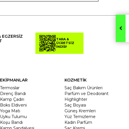
& EGZERSİZ
TARA &
T
ÜCRETSİZ
İNDİR!
EKİPMANLAR
KOZMETİK
Termoslar
Saç Bakım Ürünleri
Direnç Bandı
Parfüm ve Deodorant
Kamp Çadırı
Highlighter
Boks Eldiveni
Saç Boyası
Yoga Matı
Güneş Kremleri
Uyku Tulumu
Yüz Temizleme
Koşu Bandı
Kadın Parfüm
Kamp Sandalyesi
Saç Kremi