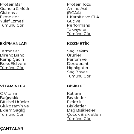
Protein Bar
Protein Tozu
Granola & Müsli
Amino Asit
Glutensiz
(BCAA)
Ekmekler
L Karnitin ve CLA
Yulaf Ezmesi
Güç ve
Tümünü Gör
Performans
Takviyeleri
Tümünü Gör
EKİPMANLAR
KOZMETİK
Termoslar
Saç Bakım
Direnç Bandı
Ürünleri
Kamp Çadırı
Parfüm ve
Boks Eldiveni
Deodorant
Tümünü Gör
Highlighter
Saç Boyası
Tümünü Gör
VİTAMİNLER
BİSİKLET
C Vitamini
Katlanır
Bağışıklık
Bisikletler
Bitkisel Ürünler
Elektrikli
Glukozamin Ve
Bisikletler
Eklem Sağlığı
Dağ Bisikletleri
Tümünü Gör
Çocuk Bisikletleri
Tümünü Gör
ÇANTALAR