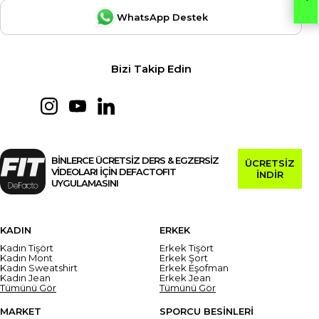
WhatsApp Destek
Bizi Takip Edin
BİNLERCE ÜCRETSİZ DERS & EGZERSİZ
ÜCRETSİZ
VİDEOLARI İÇİN DEFACTOFIT
İNDİR
UYGULAMASINI
KADIN
ERKEK
Kadın Tişört
Erkek Tişört
Kadın Mont
Erkek Şort
Kadın Sweatshirt
Erkek Eşofman
Kadın Jean
Erkek Jean
Tümünü Gör
Tümünü Gör
MARKET
SPORCU BESİNLERİ