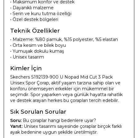
• Maksimum konfor ve destek
• Dayanıklı malzeme
• Serin ve kuru tutma özelliği
• Özel destek bölgeleri
Teknik Özellikler
• Malzeme: %80 pamuk, %15 polyester, %5 elastan
• Orta kesim ve bilek boyu
• Yumuşak dokulu kumaş
• Unisex tasarım
Kimler İçin
Skechers S192139-900 U Nopad Mid Cut 3 Pack
Unisex Spor Çorap, aktif yaşam tarzına sahip olan ve
konforu önemseyen erkekler için mükemmel bir
seçimdir. Spor yaparken veya günlük hayatta rahatlık
ve destek arayan herkes bu çorapları tercih edebilir.
Sık Sorulan Sorular
Soru:
Bu çoraplar hangi bedenlere uyar?
Yanıt:
Unisex tasarımı sayesinde çoraplar birçok farklı
ayak bedenine uygun şekilde üretilmiştir.