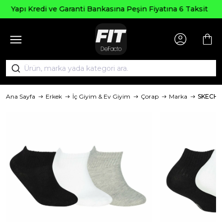
Seçili Ürünlerde ₺2000
asına Peşin Fiyatına 6 Taksit
AGUS
Ana Sayfa
Erkek
İç Giyim & Ev Giyim
Çorap
Marka
SKECHE