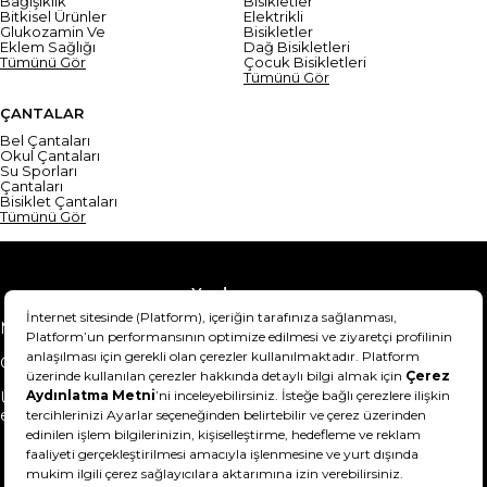
Bağışıklık
Bisikletler
Bitkisel Ürünler
Elektrikli
Glukozamin Ve
Bisikletler
Eklem Sağlığı
Dağ Bisikletleri
Tümünü Gör
Çocuk Bisikletleri
Tümünü Gör
ÇANTALAR
Bel Çantaları
Okul Çantaları
Su Sporları
Çantaları
Bisiklet Çantaları
Tümünü Gör
Yardım
Mesafeli Satış Sözleşmesi
Teslimat Bilgisi
Gizlilik Sözleşmesi
Şartlar & Koşullar
Ürünümü nasıl iade
Hakkımızda
edebilirim?