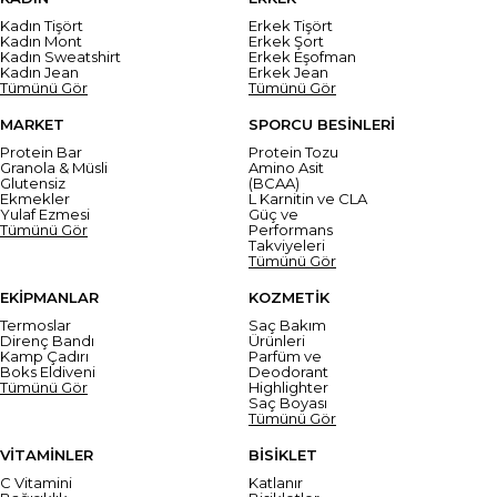
Kadın Tişört
Erkek Tişört
Kadın Mont
Erkek Şort
Kadın Sweatshirt
Erkek Eşofman
Kadın Jean
Erkek Jean
Tümünü Gör
Tümünü Gör
MARKET
SPORCU BESİNLERİ
Protein Bar
Protein Tozu
Granola & Müsli
Amino Asit
Glutensiz
(BCAA)
Ekmekler
L Karnitin ve CLA
Yulaf Ezmesi
Güç ve
Tümünü Gör
Performans
Takviyeleri
Tümünü Gör
EKİPMANLAR
KOZMETİK
Termoslar
Saç Bakım
Direnç Bandı
Ürünleri
Kamp Çadırı
Parfüm ve
Boks Eldiveni
Deodorant
Tümünü Gör
Highlighter
Saç Boyası
Tümünü Gör
VİTAMİNLER
BİSİKLET
C Vitamini
Katlanır