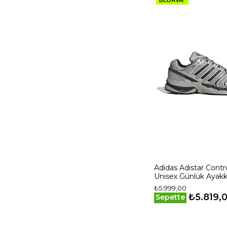
Adidas Adistar Contro
Unisex Günlük Ayakk
KI6154 Gri
₺5.999,00
₺5.819,
Sepette