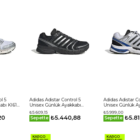
l 5
Adidas Adistar Control 5
Adidas Adistar Co
abı KI6121
Unisex Günlük Ayakkabı
Unisex Günlük Ay
KI6150 Siyah
Beyaz
₺5.609,15
₺5.999,00
20
₺5.440,88
₺5.81
Sepette
Sepette
KARGO
KARGO
BEDAVA!
BEDAVA!