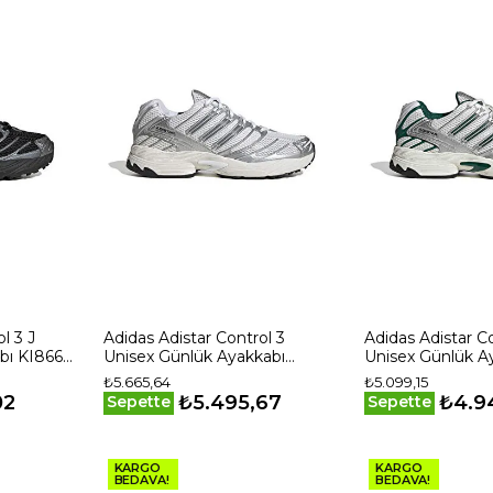
l 3 J
Adidas Adistar Control 3
Adidas Adistar Co
bı KI8666
Unisex Günlük Ayakkabı
Unisex Günlük A
HQ2721 Beyaz
KI3504 Beyaz
₺5.665,64
₺5.099,15
02
₺5.495,67
₺4.9
Sepette
Sepette
KARGO
KARGO
BEDAVA!
BEDAVA!