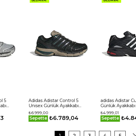
l 5
Adidas Adistar Control 5
adidas Adistar C
abı
Unisex Günlük Ayakkabı
Günlük Ayakkabı
KJ3631 Beyaz
₺6.999,00
₺4.999,01
03
₺6.789,04
₺4.8
Sepette
Sepette
1
2
3
4
5