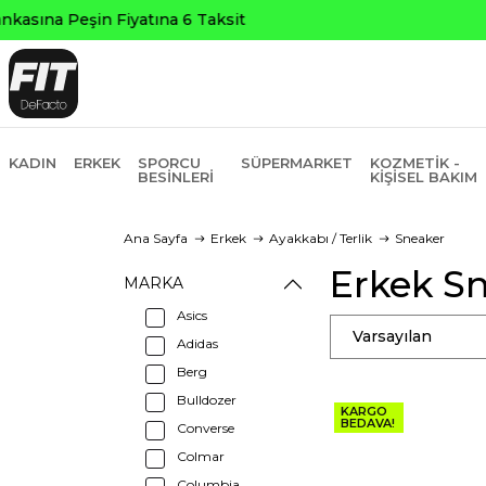
KADIN
ERKEK
SPORCU
SÜPERMARKET
KOZMETIK -
BESINLERI
KIŞISEL BAKIM
Ana Sayfa
Erkek
Ayakkabı / Terlik
Sneaker
Erkek S
MARKA
Asics
Varsayılan
Adidas
Berg
Bulldozer
KARGO
BEDAVA!
Converse
Colmar
Columbia