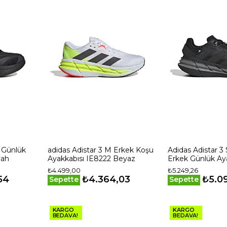
x Günlük
adidas Adistar 3 M Erkek Koşu
Adidas Adistar 3
yah
Ayakkabısı IE8222 Beyaz
Erkek Günlük Ay
JP7386 Renkli
₺4.499,00
₺5.249,26
54
₺4.364,03
₺5.0
Sepette
Sepette
KARGO
KARGO
BEDAVA!
BEDAVA!