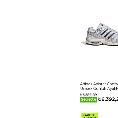
Adidas Adistar Contro
Unisex Günlük Ayakk
Gri
₺6.589,89
₺6.392,
Sepette
KARGO
BEDAVA!