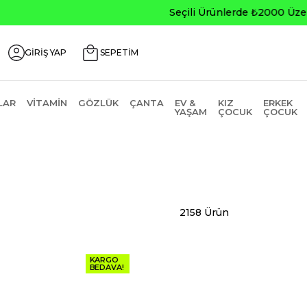
0
GİRİŞ YAP
SEPETİM
LAR
VITAMIN
GÖZLÜK
ÇANTA
EV &
KIZ
ERKEK
YAŞAM
ÇOCUK
ÇOCUK
2158 Ürün
KARGO
BEDAVA!