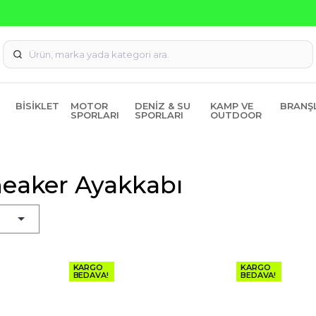
Seçili Ürünlerde ₺2000 Üzeri ₺200 İndirim Kodu: AGUSTOS20
BISIKLET
MOTOR
DENIZ & SU
KAMP VE
BRANŞ
SPORLARI
SPORLARI
OUTDOOR
neaker Ayakkabı
KARGO
KARGO
BEDAVA!
BEDAVA!