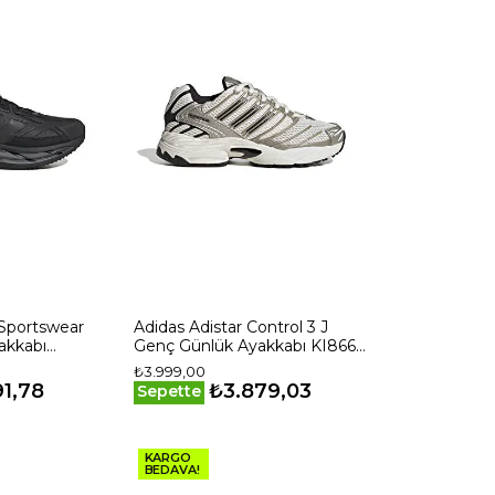
 Sportswear
Adidas Adistar Control 3 J
akkabı
Genç Günlük Ayakkabı KI8664
Beyaz
₺3.999,00
91,78
₺3.879,03
Sepette
KARGO
BEDAVA!