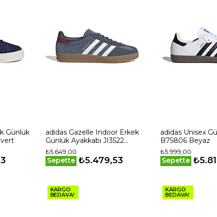
adidas Gazelle Indoor Erkek
adidas Unisex Günlük Ayakkabı
ivert
Günlük Ayakkabı JI3522
B75806 Beyaz
Lacivert
₺5.649,00
₺5.999,00
03
₺5.479,53
₺5.81
Sepette
Sepette
KARGO
KARGO
BEDAVA!
BEDAVA!