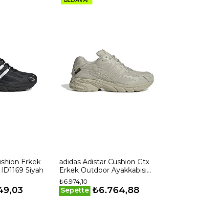
ushion Erkek
adidas Adistar Cushion Gtx
 ID1169 Siyah
Erkek Outdoor Ayakkabısı
IG6928 Bej
₺6.974,10
49,03
₺6.764,88
Sepette