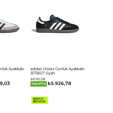
adidas Unisex Günlük Ayakkabı
B75807 Siyah
₺6.110,08
9,03
₺5.926,78
Sepette
KARGO
BEDAVA!