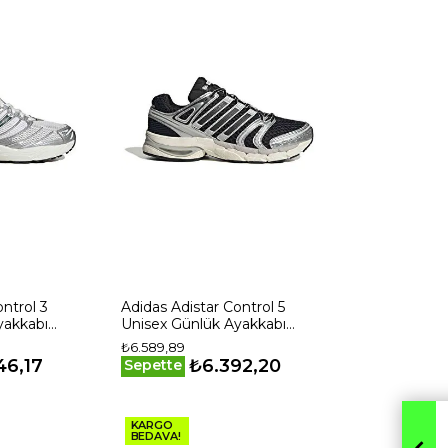
ntrol 3
Adidas Adistar Control 5
yakkabı
Unisex Günlük Ayakkabı
KI6120 Siyah
₺6.589,89
46,17
₺6.392,20
Sepette
KARGO
BEDAVA!