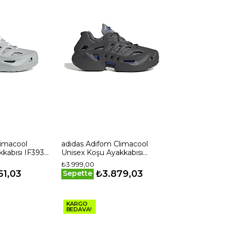
limacool
adidas Adifom Climacool
kabısı IF3935
Unisex Koşu Ayakkabısı
IF3938 Gri
₺3.999,00
61,03
₺3.879,03
Sepette
KARGO
BEDAVA!