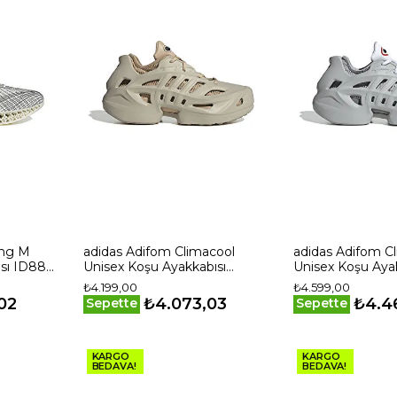
ung M
adidas Adifom Climacool
adidas Adifom C
ısı ID8892
Unisex Koşu Ayakkabısı
Unisex Koşu Ayak
IF3904 Bej
Gri
₺4.199,00
₺4.599,00
02
₺4.073,03
₺4.4
Sepette
Sepette
KARGO
KARGO
BEDAVA!
BEDAVA!