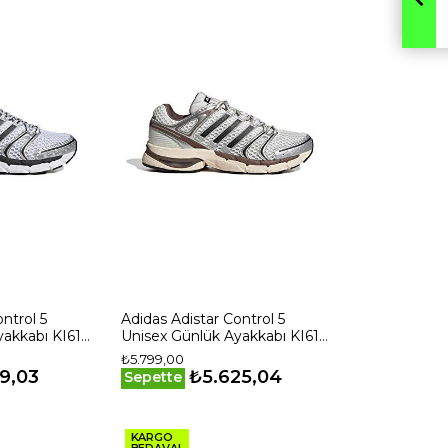
ntrol 5
Adidas Adistar Control 5
akkabı KI6151
Unisex Günlük Ayakkabı KI6153
Beyaz
₺5.799,00
9,03
₺5.625,04
Sepette
KARGO
BEDAVA!