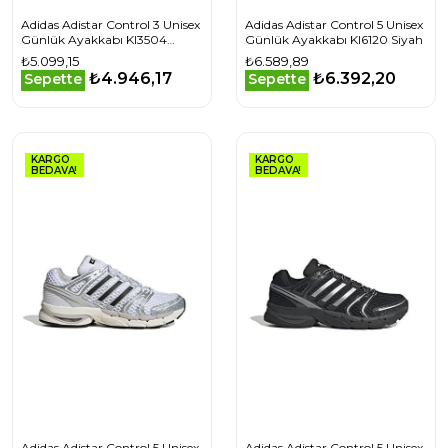
Adidas Adistar Control 3 Unisex
Adidas Adistar Control 5 Unisex
Günlük Ayakkabı KI3504
Günlük Ayakkabı KI6120 Siyah
Beyaz
₺5.099,15
₺6.589,89
₺4.946,17
₺6.392,20
Sepette
Sepette
KARGO
KARGO
BEDAVA!
BEDAVA!
Adidas Adistar Control 5 Unisex
Adidas Adistar Control 5 Unisex