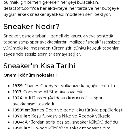
bulmak için bilmen gereken her şeyi bulacaksın.
defactofit.com'da her aktiviteye, her tarza ve her bütçeye
uygun erkek sneaker ayakkabı modelleri seni bekliyor.
Sneaker Nedir?
Sneaker, esnek tabanlı, genellikle kauçuk veya sentetik
tabana sahip spor ayakkabılardır. İngilizce "sneak" (sessizce
yürümek) kelimesinden türemiştir; çünkü kauçuk tabanları
sayesinde sessiz adımlar atmayı sağlar.
Sneaker'ın Kısa Tarihi
Önemli dönüm noktaları:
1839:
Charles Goodyear vulkanize kauçuğu icat etti
1917:
Converse All Star piyasaya çıktı
1924:
Adi Dassler (Adidas'ın kurucusu) ilk spor
ayakkabısını tasarladı
1950'ler:
James Dean ve gençlik kültürüyle popülerleşti
1970'ler:
Koşu furyasıyla Nike ve Reebok yükseldi
1984:
Air Jordan serisi başladı, sneaker kültürü doğdu
1990'lar:
Hip-hop kültürüyle sokak modasına girdi