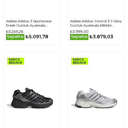
Adidas Adistar 3 Sportswear
Adidas Adistar Control 3 J Genç
Erkek Günlük Ayakkabı
Günlük Ayakkabı KI8664
JP7386 Renkli
Beyaz
₺5.249,26
₺3.999,00
₺5.091,78
₺3.879,03
Sepette
Sepette
KARGO
KARGO
BEDAVA!
BEDAVA!