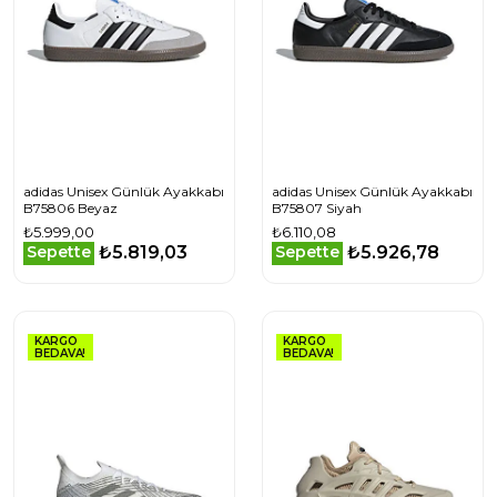
adidas Unisex Günlük Ayakkabı
adidas Unisex Günlük Ayakkabı
B75806 Beyaz
B75807 Siyah
₺5.999,00
₺6.110,08
₺5.819,03
₺5.926,78
Sepette
Sepette
KARGO
KARGO
BEDAVA!
BEDAVA!