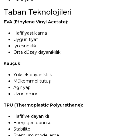
Taban Teknolojileri
EVA (Ethylene Vinyl Acetate):
Hafif yastıklama
Uygun fiyat
İyi esneklik
Orta düzey dayanıklılık
Kauçuk:
Yüksek dayanıklılık
Mükemmel tutuş
Ağır yapı
Uzun ömür
TPU (Thermoplastic Polyurethane):
Hafif ve dayanıklı
Enerji geri dönüşü
Stabilite
Premium modellerde