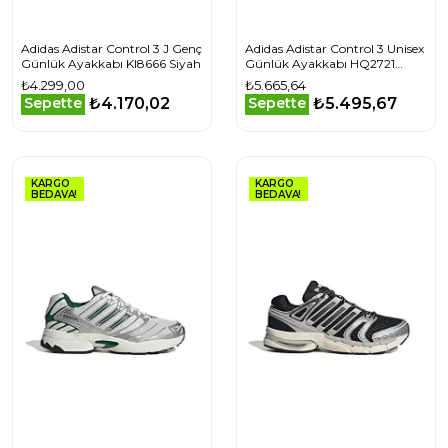
Adidas Adistar Control 3 J Genç
Adidas Adistar Control 3 Unisex
Günlük Ayakkabı KI8666 Siyah
Günlük Ayakkabı HQ2721
Beyaz
₺4.299,00
₺5.665,64
₺4.170,02
₺5.495,67
Sepette
Sepette
KARGO
KARGO
BEDAVA!
BEDAVA!