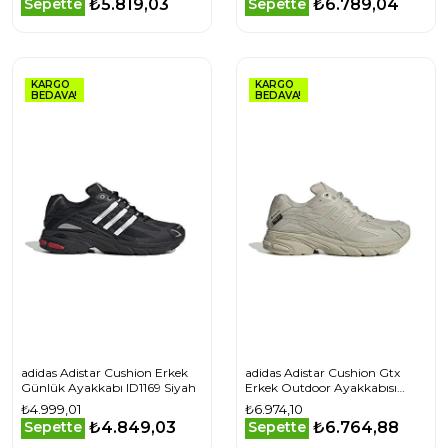
₺5.819,03
₺6.789,04
Sepette
Sepette
KARGO
KARGO
BEDAVA!
BEDAVA!
adidas Adistar Cushion Erkek
adidas Adistar Cushion Gtx
Günlük Ayakkabı ID1169 Siyah
Erkek Outdoor Ayakkabısı
IG6928 Bej
₺4.999,01
₺6.974,10
₺4.849,03
₺6.764,88
Sepette
Sepette