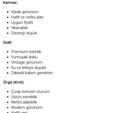
Kanvas:
Klasik görünüm
Hafif ve nefes alan
Uygun fiyatlı
Yıkanabilir
Desteği düşük
Süet:
Premium estetik
Yumuşak doku
Vintage görünüm
Su ve lekeye duyarlı
Dikkatli bakım gerektirir
Örgü (Knit):
Çorap benzeri oturum
Üstün esneklik
Nefes alabilirlik
Modern görünüm
Hafif yapı