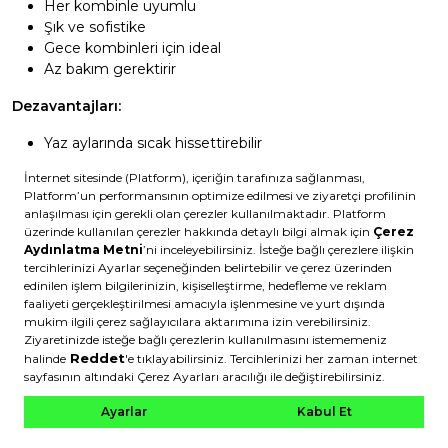
Her kombinle uyumlu
Şık ve sofistike
Gece kombinleri için ideal
Az bakım gerektirir
Dezavantajları:
Yaz aylarında sıcak hissettirebilir
Toz belirgin olabilir
Kombin önerisi:
Siyah sneaker, siyah jean ve gri tişört
minimal ve şık bir görünüm sunar.
Nötr Tonlar
Gri:
Çok yönlü
Leke gizler
Modern görünüm
Her mevsim uygun
Lacivert: