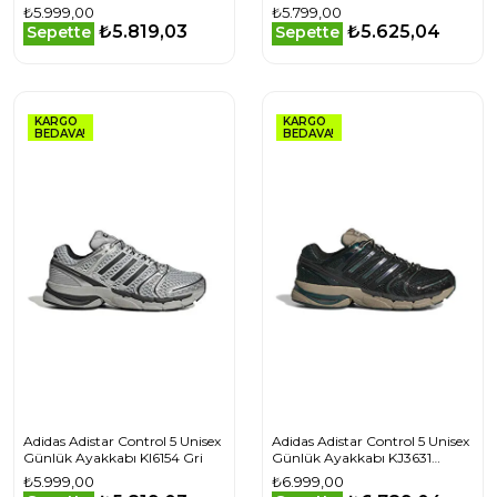
₺5.999,00
₺5.799,00
₺5.819,03
₺5.625,04
Sepette
Sepette
KARGO
KARGO
BEDAVA!
BEDAVA!
Adidas Adistar Control 5 Unisex
Adidas Adistar Control 5 Unisex
Günlük Ayakkabı KI6154 Gri
Günlük Ayakkabı KJ3631
Beyaz
₺5.999,00
₺6.999,00