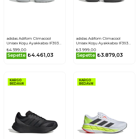
adidas Adifom Climacool
adidas Adifom Climacool
Unisex Koşu Ayakkabısı IF3935
Unisex Koşu Ayakkabısı IF3938
Gri
Gri
₺4.599,00
₺3.999,00
₺4.461,03
₺3.879,03
Sepette
Sepette
KARGO
KARGO
BEDAVA!
BEDAVA!