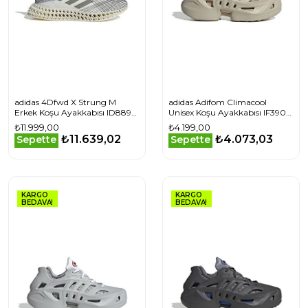
adidas 4Dfwd X Strung M
adidas Adifom Climacool
Erkek Koşu Ayakkabısı ID8892
Unisex Koşu Ayakkabısı IF3904
Beyaz
Bej
₺11.999,00
₺4.199,00
₺11.639,02
₺4.073,03
Sepette
Sepette
KARGO
KARGO
BEDAVA!
BEDAVA!