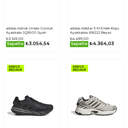
adidas Adirok Unisex Günlük
adidas Adistar 3 M Erkek Koşu
Ayakkabı JQ5900 Siyah
Ayakkabısı IE8222 Beyaz
₺3.149,00
₺4.499,00
₺3.054,54
₺4.364,03
Sepette
Sepette
KARGO
KARGO
BEDAVA!
BEDAVA!