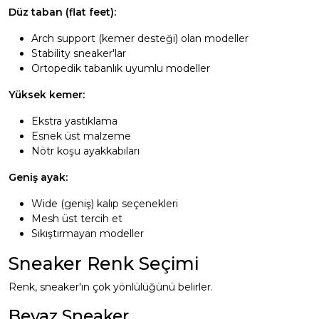
Düz taban (flat feet):
Arch support (kemer desteği) olan modeller
Stability sneaker'lar
Ortopedik tabanlık uyumlu modeller
Yüksek kemer:
Ekstra yastıklama
Esnek üst malzeme
Nötr koşu ayakkabıları
Geniş ayak:
Wide (geniş) kalıp seçenekleri
Mesh üst tercih et
Sıkıştırmayan modeller
Sneaker Renk Seçimi
Renk, sneaker'ın çok yönlülüğünü belirler.
Beyaz Sneaker