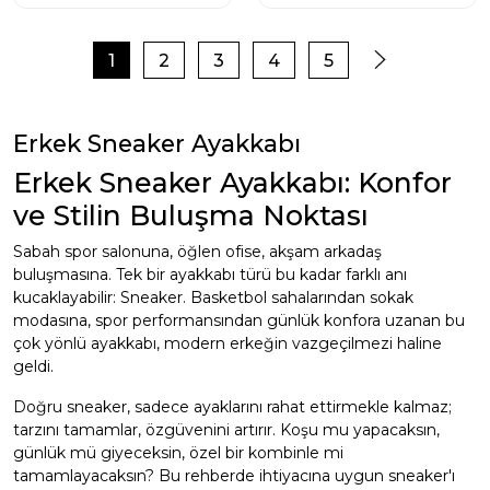
1
2
3
4
5
Erkek Sneaker Ayakkabı
Erkek Sneaker Ayakkabı: Konfor
ve Stilin Buluşma Noktası
Sabah spor salonuna, öğlen ofise, akşam arkadaş
buluşmasına. Tek bir ayakkabı türü bu kadar farklı anı
kucaklayabilir: Sneaker. Basketbol sahalarından sokak
modasına, spor performansından günlük konfora uzanan bu
çok yönlü ayakkabı, modern erkeğin vazgeçilmezi haline
geldi.
Doğru sneaker, sadece ayaklarını rahat ettirmekle kalmaz;
tarzını tamamlar, özgüvenini artırır. Koşu mu yapacaksın,
günlük mü giyeceksin, özel bir kombinle mi
tamamlayacaksın? Bu rehberde ihtiyacına uygun sneaker'ı