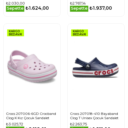
₺2.030,00
₺2.767,14
₺1.624,00
₺1.937,00
Sepette
Sepette
KARGO
KARGO
BEDAVA!
BEDAVA!
Crocs 207006-6GD Crocband
Crocs 207018-410 Bayaband
Clog K Kız Çocuk Sandalet
Clog T Unisex Çocuk Sandalet
₺3.025,72
₺2.263,75