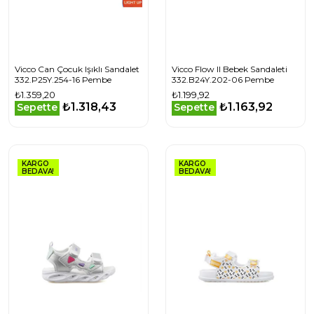
Vicco Can Çocuk Işıklı Sandalet
Vicco Flow II Bebek Sandaleti
332.P25Y.254-16 Pembe
332.B24Y.202-06 Pembe
₺1.359,20
₺1.199,92
₺1.318,43
₺1.163,92
Sepette
Sepette
KARGO
KARGO
BEDAVA!
BEDAVA!