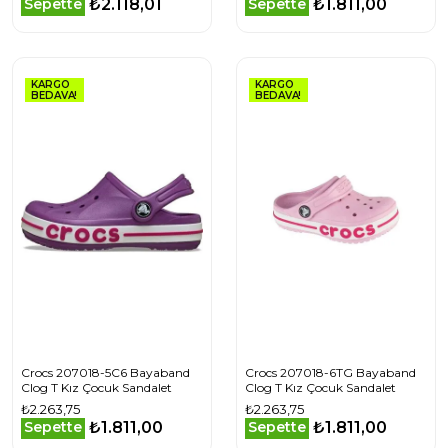
₺2.118,01
₺1.811,00
Sepette
Sepette
KARGO
KARGO
BEDAVA!
BEDAVA!
Crocs 207018-5C6 Bayaband
Crocs 207018-6TG Bayaband
Clog T Kız Çocuk Sandalet
Clog T Kız Çocuk Sandalet
₺2.263,75
₺2.263,75
₺1.811,00
₺1.811,00
Sepette
Sepette