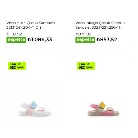
Vicco Hilda Çocuk Sandaleti
Vicco Inkago Çocuk Günlük
321.P24Y.204-11 Gri
Sandalet 332.P25Y.250-11
Beyaz
₺1.119,92
₺879,92
₺1.086,33
₺853,52
Sepette
Sepette
KARGO
KARGO
BEDAVA!
BEDAVA!