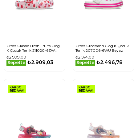
Crocs Classic Fresh Fruits Clog
Crocs Crocband Clog K Çocuk
K Çocuk Terlik 211020-6ZW
Terlik 207006-6WU Beyaz
Pembe
₺2.999,00
₺2.574,00
₺2.909,03
₺2.496,78
Sepette
Sepette
KARGO
KARGO
BEDAVA!
BEDAVA!