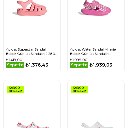
Adidas Superstar Sandal I
Adidas Water Sandal Minnie
Bebek Günlük Sandalet JI2805
Bebek Günlük Sandalet
Beyaz
JQ4400 Pembe
₺1.419,00
₺1.999,00
₺1.376,43
₺1.939,03
Sepette
Sepette
KARGO
KARGO
BEDAVA!
BEDAVA!