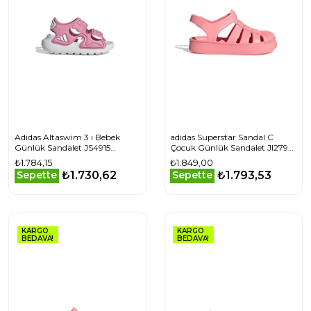
Adidas Altaswim 3 ı Bebek
adidas Superstar Sandal C
Günlük Sandalet JS4915
Çocuk Günlük Sandalet JI2799
Pembe
Pembe
₺1.784,15
₺1.849,00
₺1.730,62
₺1.793,53
Sepette
Sepette
KARGO
KARGO
BEDAVA!
BEDAVA!