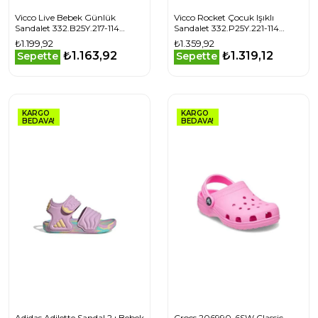
Vicco Live Bebek Günlük
Vicco Rocket Çocuk Işıklı
Sandalet 332.B25Y.217-114
Sandalet 332.P25Y.221-114
Pembe
Pembe
₺1.199,92
₺1.359,92
₺1.163,92
₺1.319,12
Sepette
Sepette
KARGO
KARGO
BEDAVA!
BEDAVA!
Adidas Adilette Sandal 2 ı Bebek
Crocs 206990-6SW Classic