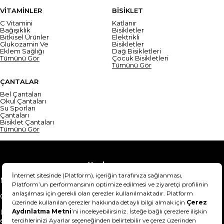
VİTAMİNLER
BİSİKLET
C Vitamini
Katlanır
Bağışıklık
Bisikletler
Bitkisel Ürünler
Elektrikli
Glukozamin Ve
Bisikletler
Eklem Sağlığı
Dağ Bisikletleri
Tümünü Gör
Çocuk Bisikletleri
Tümünü Gör
ÇANTALAR
Bel Çantaları
Okul Çantaları
Su Sporları
Çantaları
Bisiklet Çantaları
Tümünü Gör
Yardım
Mesafeli Satış Sözleşmesi
Teslimat Bilgisi
Gizlilik Sözleşmesi
Şartlar & Koşullar
Ürünümü nasıl iade
Hakkımızda
edebilirim?