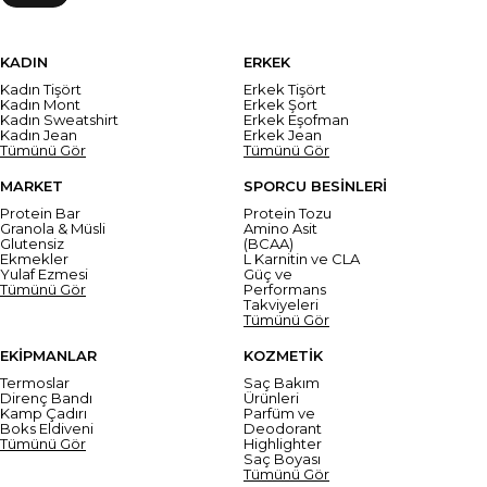
KADIN
ERKEK
Kadın Tişört
Erkek Tişört
Kadın Mont
Erkek Şort
Kadın Sweatshirt
Erkek Eşofman
Kadın Jean
Erkek Jean
Tümünü Gör
Tümünü Gör
MARKET
SPORCU BESİNLERİ
Protein Bar
Protein Tozu
Granola & Müsli
Amino Asit
Glutensiz
(BCAA)
Ekmekler
L Karnitin ve CLA
Yulaf Ezmesi
Güç ve
Tümünü Gör
Performans
Takviyeleri
Tümünü Gör
EKİPMANLAR
KOZMETİK
Termoslar
Saç Bakım
Direnç Bandı
Ürünleri
Kamp Çadırı
Parfüm ve
Boks Eldiveni
Deodorant
Tümünü Gör
Highlighter
Saç Boyası
Tümünü Gör