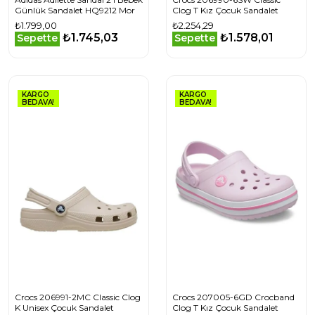
Günlük Sandalet HQ9212 Mor
Clog T Kız Çocuk Sandalet
₺1.799,00
₺2.254,29
₺1.745,03
₺1.578,01
Sepette
Sepette
KARGO
KARGO
BEDAVA!
BEDAVA!
Crocs 206991-2MC Classic Clog
Crocs 207005-6GD Crocband
K Unisex Çocuk Sandalet
Clog T Kız Çocuk Sandalet