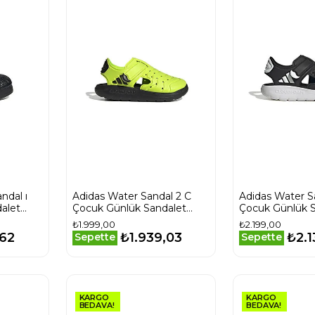
ndal ı
Adidas Water Sandal 2 C
Adidas Water S
alet
Çocuk Günlük Sandalet
Çocuk Günlük S
HQ4994 Sarı
JP9417 Siyah
₺1.999,00
₺2.199,00
,62
₺1.939,03
₺2.1
Sepette
Sepette
KARGO
KARGO
BEDAVA!
BEDAVA!