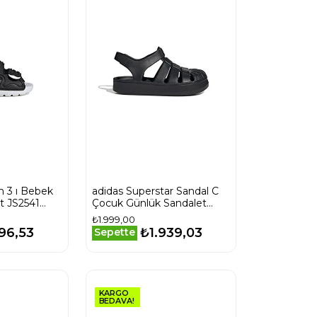
m 3 ı Bebek
adidas Superstar Sandal C
t JS2541
Çocuk Günlük Sandalet
JS2844 Siyah
₺1.999,00
96,53
₺1.939,03
Sepette
KARGO
BEDAVA!