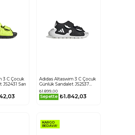
m 3 C Çocuk
Adidas Altaswim 3 C Çocuk
 JS2431 Sarı
Günlük Sandalet JS2537
Siyah
₺1.899,00
42,03
₺1.842,03
Sepette
KARGO
BEDAVA!