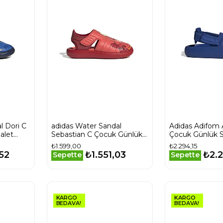
adidas Water Sandal
Adidas Adifom 
alet
Sebastian C Çocuk Günlük
Çocuk Günlük S
Sandalet IH1232 Kırmızı
IH8904 Mavi
₺1.599,00
₺2.294,15
52
₺1.551,03
₺2.2
Sepette
Sepette
KARGO
KARGO
BEDAVA!
BEDAVA!