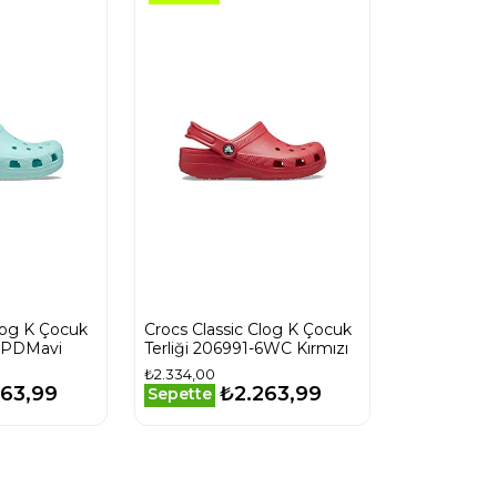
log K Çocuk
Crocs Classic Clog K Çocuk
-4PDMavi
Terliği 206991-6WC Kırmızı
₺2.334,00
263,99
₺2.263,99
Sepette