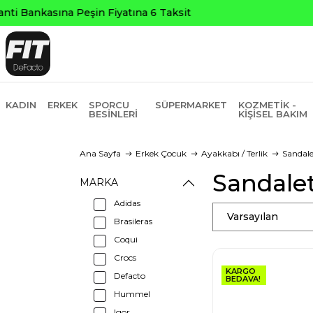
KADIN
ERKEK
SPORCU
SÜPERMARKET
KOZMETIK -
BESINLERI
KIŞISEL BAKIM
Ana Sayfa
Erkek Çocuk
Ayakkabı / Terlik
Sandalet
Sandalet
MARKA
Adidas
Varsayılan
Brasileras
Coqui
Crocs
KARGO
Defacto
BEDAVA!
Hummel
Igor