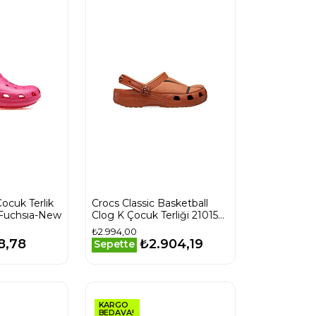
cuk Terlik
Crocs Classic Basketball
-Fuchsıa-New
Clog K Çocuk Terliği 210156-
805 Turuncu
₺2.994,00
8,78
₺2.904,19
Sepette
KARGO
BEDAVA!