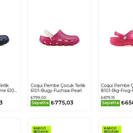
erlik
Coqui Pembe Çocuk Terlik
Coqui Pembe Ço
me 6101-
6101-Bugy-Fuchsıa-Pearl
8101-Bıg-Frog
₺799,00
₺679,15
3
₺775,03
₺65
Sepette
Sepette
KARGO
KARGO
BEDAVA!
BEDAVA!