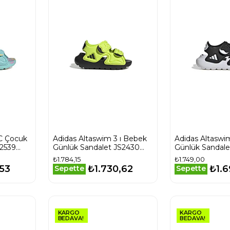
 C Çocuk
Adidas Altaswim 3 ı Bebek
Adidas Altaswi
S2539
Günlük Sandalet JS2430
Günlük Sandale
Sarı
Siyah
₺1.784,15
₺1.749,00
,53
₺1.730,62
₺1.6
Sepette
Sepette
KARGO
KARGO
BEDAVA!
BEDAVA!