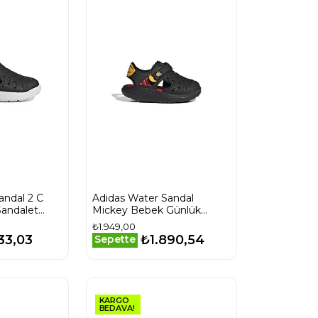
andal 2 C
Adidas Water Sandal
andalet
Mickey Bebek Günlük
Sandalet JQ4399 Siyah
₺1.949,00
33,03
₺1.890,54
Sepette
KARGO
BEDAVA!