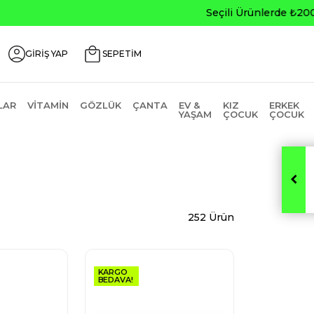
0
GİRİŞ YAP
SEPETİM
LAR
VITAMIN
GÖZLÜK
ÇANTA
EV &
KIZ
ERKEK
YAŞAM
ÇOCUK
ÇOCUK
252 Ürün
KARGO
BEDAVA!