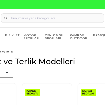
Seçili Ürünlerde ₺2000 Üzeri ₺200 İndirim Kodu: AGUSTOS20
BISIKLET
MOTOR
DENIZ & SU
KAMP VE
BRANŞ
SPORLARI
SPORLARI
OUTDOOR
 ve Terlik
 ve Terlik Modelleri
KARGO
KARGO
BEDAVA!
BEDAVA!