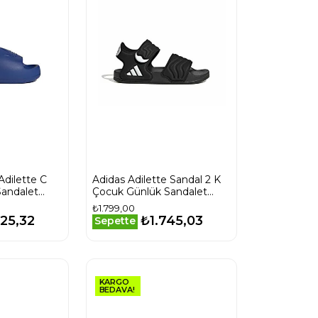
Adilette C
Adidas Adilette Sandal 2 K
andalet
Çocuk Günlük Sandalet
HQ0114 Siyah
₺1.799,00
25,32
₺1.745,03
Sepette
KARGO
BEDAVA!