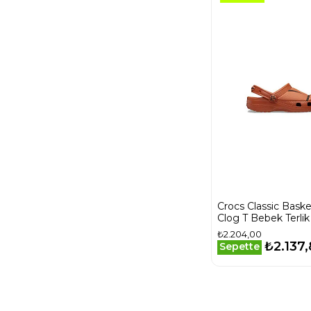
Crocs Classic Baske
Clog T Bebek Terlik
805 Turuncu
₺2.204,00
₺2.137
Sepette