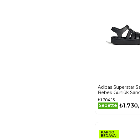
Adidas Superstar Sa
Bebek Günlük Sand
JS2845 Siyah
₺1.784,15
₺1.730
Sepette
KARGO
BEDAVA!