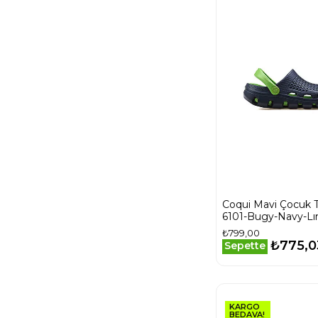
Coqui Mavi Çocuk T
6101-Bugy-Navy-Lı
Bugy-Navy-Lıme
₺799,00
₺775,0
Sepette
KARGO
BEDAVA!