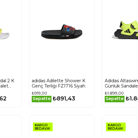
dal 2 K
adidas Adilette Shower K
Adidas Altaswi
alet
Genç Terliği FZ1716 Siyah
Günlük Sandalet
₺919,00
₺1.899,00
,62
₺891,43
₺1.8
Sepette
Sepette
KARGO
KARGO
BEDAVA!
BEDAVA!