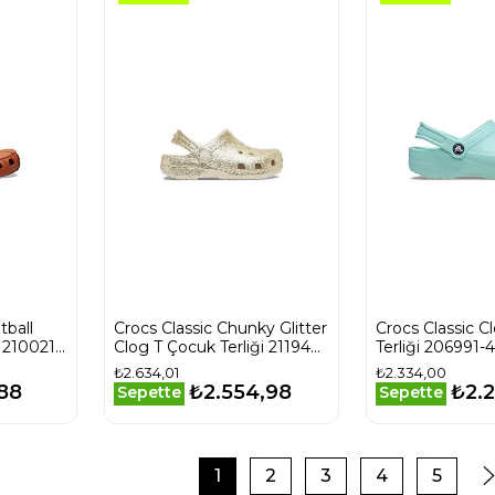
tball
Crocs Classic Chunky Glitter
Crocs Classic C
 210021-
Clog T Çocuk Terliği 211940-
Terliği 206991
0LHBej
₺2.634,01
₺2.334,00
,88
₺2.554,98
₺2.
Sepette
Sepette
1
2
3
4
5