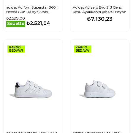
adidas Adifom Superstar 360 I
Adidas Adizero Evo Sl J Genç
Bebek Günlük Ayakkabı
Koşu Ayakkabısı KI8482 Beyaz
JS0720 Beyaz
₺2.599,00
₺7.130,23
₺2.521,04
Sepette
KARGO
KARGO
BEDAVA!
BEDAVA!
adidas Advantage Base 2.0 Cf
adidas Advantage Cf I Bebek