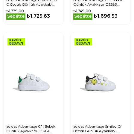
C Çocuk Günlük Ayakkabı
Günlük Ayakkabı ID5283
IH8122 Beyaz
Beyaz
₺1.779,00
₺1.749,00
₺1.725,63
₺1.696,53
Sepette
Sepette
KARGO
KARGO
BEDAVA!
BEDAVA!
adidas Advantage Cf I Bebek
adidas Advantage Smiley Cf
Günlük Ayakkabı ID5286
Bebek Günlük Ayakkabı