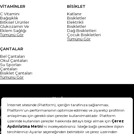
VİTAMİNLER
BİSİKLET
C Vitamini
Katlanır
Bağışıklık
Bisikletler
Bitkisel Ürünler
Elektrikli
Glukozamin Ve
Bisikletler
Eklem Sağlığı
Dağ Bisikletleri
Tümünü Gör
Çocuk Bisikletleri
Tümünü Gör
ÇANTALAR
Bel Çantaları
Okul Çantaları
Su Sporları
Çantaları
Bisiklet Çantaları
Tümünü Gör
Yardım
Mesafeli Satış Sözleşmesi
Teslimat Bilgisi
Gizlilik Sözleşmesi
Şartlar & Koşullar
Ürünümü nasıl iade
Hakkımızda
edebilirim?