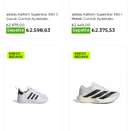
adidas Adifom Superstar 360 C
adidas Adifom Superstar 360 I
Çocuk Günlük Ayakkabı
Bebek Günlük Ayakkabı
JS0718 Beyaz
IH3504 Siyah
₺2.679,00
₺2.449,00
₺2.598,63
₺2.375,53
Sepette
Sepette
KARGO
KARGO
BEDAVA!
BEDAVA!