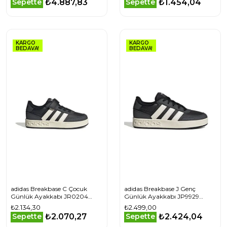
₺4.887,83
₺1.454,04
Sepette
Sepette
KARGO
KARGO
BEDAVA!
BEDAVA!
adidas Breakbase C Çocuk
adidas Breakbase J Genç
Günlük Ayakkabı JR0204
Günlük Ayakkabı JP9929
Siyah
Siyah
₺2.134,30
₺2.499,00
₺2.070,27
₺2.424,04
Sepette
Sepette