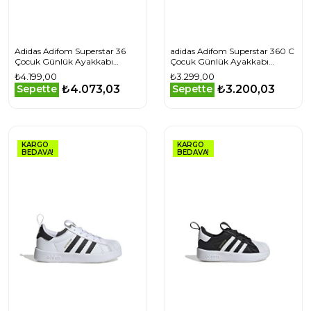
Adidas Adifom Superstar 36
adidas Adifom Superstar 360 C
Çocuk Günlük Ayakkabı
Çocuk Günlük Ayakkabı
IH7068 Siyah
IH3503 Siyah
₺4.199,00
₺3.299,00
₺4.073,03
₺3.200,03
Sepette
Sepette
KARGO
KARGO
BEDAVA!
BEDAVA!