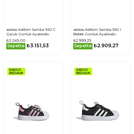
adidas Adifom Samba 360 C
adidas Adifom Samba 360 I
Çocuk Günlük Ayakkabı
Bebek Günlük Ayakkabı
JP8626 Siyah
JR3772 Gri
₺3.249,00
₺2.999,25
₺3.151,53
₺2.909,27
Sepette
Sepette
KARGO
KARGO
BEDAVA!
BEDAVA!