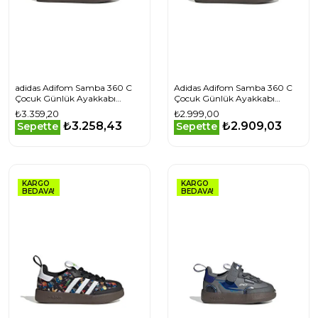
adidas Adifom Samba 360 C
Adidas Adifom Samba 360 C
Çocuk Günlük Ayakkabı
Çocuk Günlük Ayakkabı
IH3505 Beyaz
JH5194 Siyah
₺3.359,20
₺2.999,00
₺3.258,43
₺2.909,03
Sepette
Sepette
KARGO
KARGO
BEDAVA!
BEDAVA!