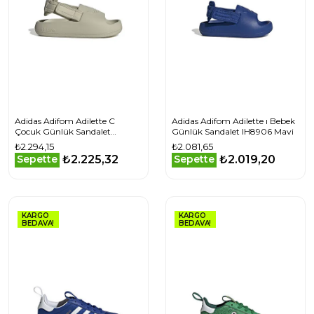
Adidas Adifom Adilette C
Adidas Adifom Adilette ı Bebek
Çocuk Günlük Sandalet
Günlük Sandalet IH8906 Mavi
IG8434 Gri
₺2.294,15
₺2.081,65
₺2.225,32
₺2.019,20
Sepette
Sepette
KARGO
KARGO
BEDAVA!
BEDAVA!