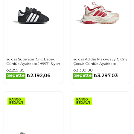
adidas Superstar Crib Bebek
adidas Adidas Maxxwavy C Cny
Günlük Ayakkabı JH9971 Siyah
Çocuk Günlük Ayakkabı
JS3086 Beyaz
₺2.259,85
₺3.399,00
₺2.192,06
₺3.297,03
Sepette
Sepette
KARGO
KARGO
BEDAVA!
BEDAVA!