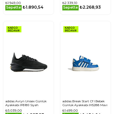
Beyaz
IH6257 Beyaz
₺1.949,00
₺2.339,10
₺1.890,54
₺2.268,93
Sepette
Sepette
KARGO
KARGO
BEDAVA!
BEDAVA!
adidas Avryn Unisex Günlük
adidas Break Start Cf I Bebek
Ayakkabı IF8189 Siyah
Günlük Ayakkabı IH5288 Mavi
₺5.039,00
₺1.499,00