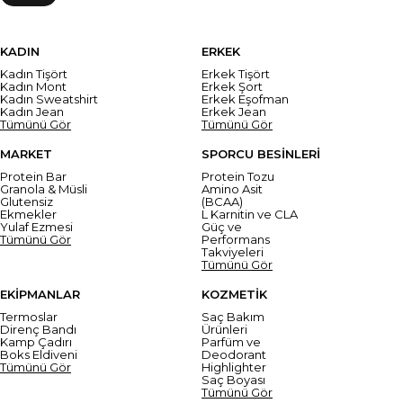
KADIN
ERKEK
Kadın Tişört
Erkek Tişört
Kadın Mont
Erkek Şort
Kadın Sweatshirt
Erkek Eşofman
Kadın Jean
Erkek Jean
Tümünü Gör
Tümünü Gör
MARKET
SPORCU BESİNLERİ
Protein Bar
Protein Tozu
Granola & Müsli
Amino Asit
Glutensiz
(BCAA)
Ekmekler
L Karnitin ve CLA
Yulaf Ezmesi
Güç ve
Tümünü Gör
Performans
Takviyeleri
Tümünü Gör
EKİPMANLAR
KOZMETİK
Termoslar
Saç Bakım
Direnç Bandı
Ürünleri
Kamp Çadırı
Parfüm ve
Boks Eldiveni
Deodorant
Tümünü Gör
Highlighter
Saç Boyası
Tümünü Gör