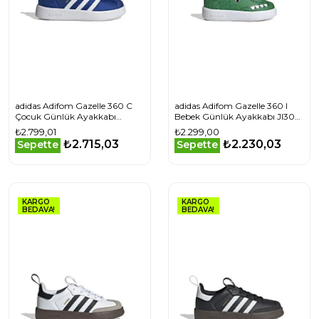
adidas Adifom Gazelle 360 C
adidas Adifom Gazelle 360 I
Çocuk Günlük Ayakkabı
Bebek Günlük Ayakkabı JI3095
IH3507 Mavi
Yeşil
₺2.799,01
₺2.299,00
₺2.715,03
₺2.230,03
Sepette
Sepette
KARGO
KARGO
BEDAVA!
BEDAVA!