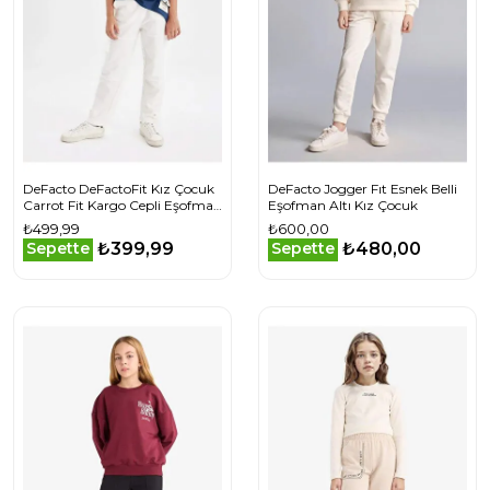
DeFacto DeFactoFit Kız Çocuk
DeFacto Jogger Fıt Esnek Belli
Carrot Fit Kargo Cepli Eşofman
Eşofman Altı Kız Çocuk
Altı
₺499,99
₺600,00
₺399,99
₺480,00
Sepette
Sepette