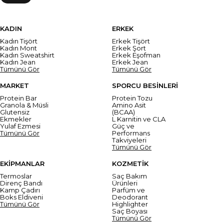
KADIN
ERKEK
Kadın Tişört
Erkek Tişört
Kadın Mont
Erkek Şort
Kadın Sweatshirt
Erkek Eşofman
Kadın Jean
Erkek Jean
Tümünü Gör
Tümünü Gör
MARKET
SPORCU BESİNLERİ
Protein Bar
Protein Tozu
Granola & Müsli
Amino Asit
Glutensiz
(BCAA)
Ekmekler
L Karnitin ve CLA
Yulaf Ezmesi
Güç ve
Tümünü Gör
Performans
Takviyeleri
Tümünü Gör
EKİPMANLAR
KOZMETİK
Termoslar
Saç Bakım
Direnç Bandı
Ürünleri
Kamp Çadırı
Parfüm ve
Boks Eldiveni
Deodorant
Tümünü Gör
Highlighter
Saç Boyası
Tümünü Gör