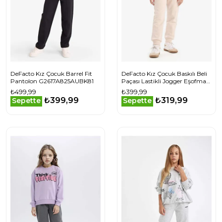
DeFacto Kız Çocuk Barrel Fit
DeFacto Kız Çocuk Baskılı Beli
Pantolon G2617A825AUBK81
Paçası Lastikli Jogger Eşofman
Altı D7012A824WNBG186
₺499,99
₺399,99
₺399,99
₺319,99
Sepette
Sepette