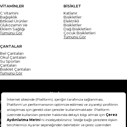
VİTAMİNLER
BİSİKLET
C Vitamini
Katlanır
Bağışıklık
Bisikletler
Bitkisel Ürünler
Elektrikli
Glukozamin Ve
Bisikletler
Eklem Sağlığı
Dağ Bisikletleri
Tümünü Gör
Çocuk Bisikletleri
Tümünü Gör
ÇANTALAR
Bel Çantaları
Okul Çantaları
Su Sporları
Çantaları
Bisiklet Çantaları
Tümünü Gör
Yardım
Mesafeli Satış Sözleşmesi
Teslimat Bilgisi
Gizlilik Sözleşmesi
Şartlar & Koşullar
Ürünümü nasıl iade
Hakkımızda
edebilirim?