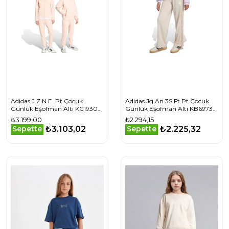
Adidas J Z.N.E. Pt Çocuk
Adidas Jg An 3S Ft Pt Çocuk
Günlük Eşofman Altı KC1930
Günlük Eşofman Altı KB6973
Pembe
Krem
₺3.199,00
₺2.294,15
₺3.103,02
₺2.225,32
Sepette
Sepette