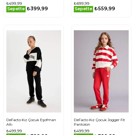
Altı
₺499,99
₺699,99
₺399,99
₺559,99
Sepette
Sepette
DeFacto Kız Çocuk Eşofman
DeFacto Kız Çocuk Jogger Fit
Altı
Pantolon
₺499,99
₺499,99