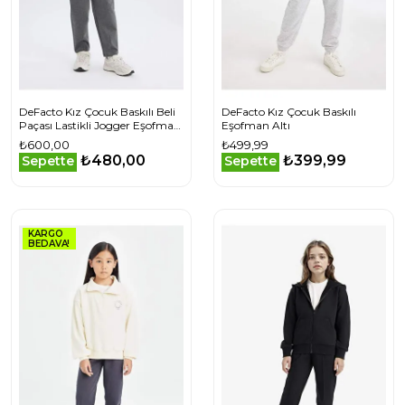
DeFacto Kız Çocuk Baskılı Beli
DeFacto Kız Çocuk Baskılı
Paçası Lastikli Jogger Eşofman
Eşofman Altı
Altı D9170A824AUGR93
₺600,00
₺499,99
₺480,00
₺399,99
Sepette
Sepette
KARGO
BEDAVA!