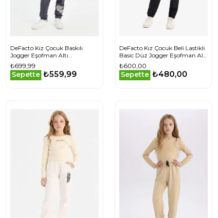
DeFacto Kız Çocuk Baskılı
DeFacto Kız Çocuk Beli Lastikli
Jogger Eşofman Altı
Basic Düz Jogger Eşofman Altı
D3208A824WNAR31
X9036A625AUBK81
₺699,99
₺600,00
₺559,99
₺480,00
Sepette
Sepette