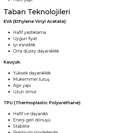
Taban Teknolojileri
EVA (Ethylene Vinyl Acetate):
Hafif yastıklama
Uygun fiyat
İyi esneklik
Orta düzey dayanıklılık
Kauçuk:
Yüksek dayanıklılık
Mükemmel tutuş
Ağır yapı
Uzun ömür
TPU (Thermoplastic Polyurethane):
Hafif ve dayanıklı
Enerji geri dönüşü
Stabilite
Premium modellerde