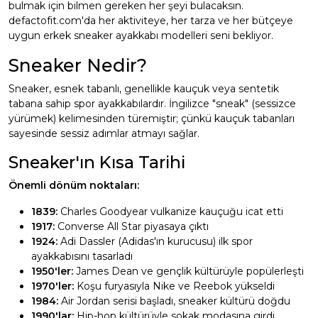
bulmak için bilmen gereken her şeyi bulacaksın.
defactofit.com'da her aktiviteye, her tarza ve her bütçeye
uygun erkek sneaker ayakkabı modelleri seni bekliyor.
Sneaker Nedir?
Sneaker, esnek tabanlı, genellikle kauçuk veya sentetik
tabana sahip spor ayakkabılardır. İngilizce "sneak" (sessizce
yürümek) kelimesinden türemiştir; çünkü kauçuk tabanları
sayesinde sessiz adımlar atmayı sağlar.
Sneaker'ın Kısa Tarihi
Önemli dönüm noktaları:
1839:
Charles Goodyear vulkanize kauçuğu icat etti
1917:
Converse All Star piyasaya çıktı
1924:
Adi Dassler (Adidas'ın kurucusu) ilk spor
ayakkabısını tasarladı
1950'ler:
James Dean ve gençlik kültürüyle popülerleşti
1970'ler:
Koşu furyasıyla Nike ve Reebok yükseldi
1984:
Air Jordan serisi başladı, sneaker kültürü doğdu
1990'lar:
Hip-hop kültürüyle sokak modasına girdi