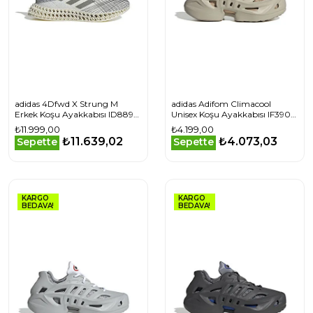
adidas 4Dfwd X Strung M
adidas Adifom Climacool
Erkek Koşu Ayakkabısı ID8892
Unisex Koşu Ayakkabısı IF3904
Beyaz
Bej
₺11.999,00
₺4.199,00
₺11.639,02
₺4.073,03
Sepette
Sepette
KARGO
KARGO
BEDAVA!
BEDAVA!