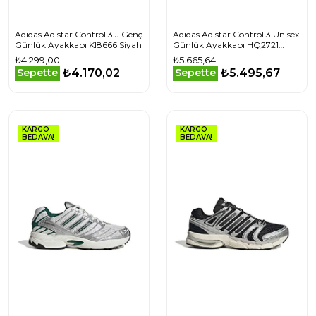
Adidas Adistar Control 3 J Genç
Adidas Adistar Control 3 Unisex
Günlük Ayakkabı KI8666 Siyah
Günlük Ayakkabı HQ2721
Beyaz
₺4.299,00
₺5.665,64
₺4.170,02
₺5.495,67
Sepette
Sepette
KARGO
KARGO
BEDAVA!
BEDAVA!