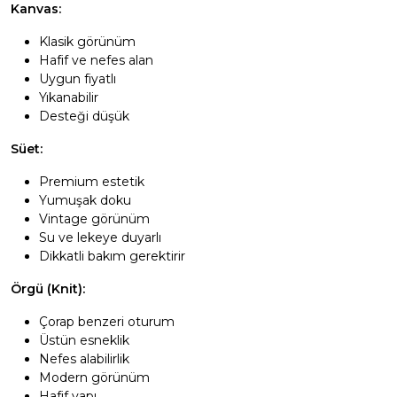
Kanvas:
Klasik görünüm
Hafif ve nefes alan
Uygun fiyatlı
Yıkanabilir
Desteği düşük
Süet:
Premium estetik
Yumuşak doku
Vintage görünüm
Su ve lekeye duyarlı
Dikkatli bakım gerektirir
Örgü (Knit):
Çorap benzeri oturum
Üstün esneklik
Nefes alabilirlik
Modern görünüm
Hafif yapı