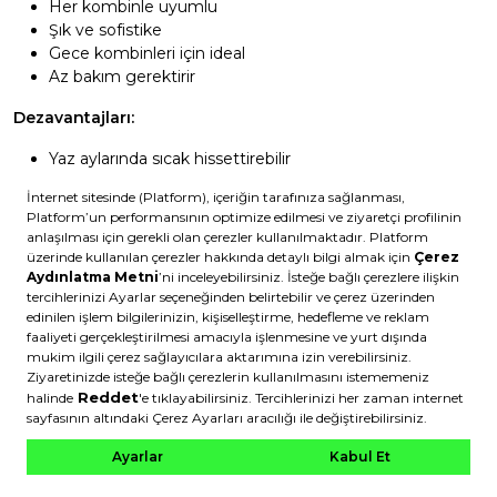
Her kombinle uyumlu
Şık ve sofistike
Gece kombinleri için ideal
Az bakım gerektirir
Dezavantajları:
Yaz aylarında sıcak hissettirebilir
Toz belirgin olabilir
Kombin önerisi:
Siyah sneaker, siyah jean ve gri tişört
minimal ve şık bir görünüm sunar.
Nötr Tonlar
Gri:
Çok yönlü
Leke gizler
Modern görünüm
Her mevsim uygun
Lacivert: