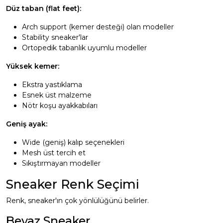
Düz taban (flat feet):
Arch support (kemer desteği) olan modeller
Stability sneaker'lar
Ortopedik tabanlık uyumlu modeller
Yüksek kemer:
Ekstra yastıklama
Esnek üst malzeme
Nötr koşu ayakkabıları
Geniş ayak:
Wide (geniş) kalıp seçenekleri
Mesh üst tercih et
Sıkıştırmayan modeller
Sneaker Renk Seçimi
Renk, sneaker'ın çok yönlülüğünü belirler.
Beyaz Sneaker