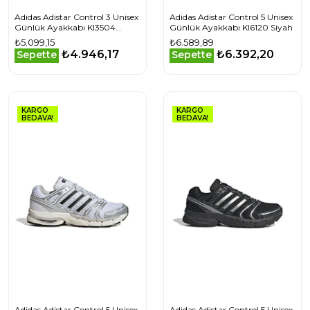
Adidas Adistar Control 3 Unisex
Adidas Adistar Control 5 Unisex
Günlük Ayakkabı KI3504
Günlük Ayakkabı KI6120 Siyah
Beyaz
₺5.099,15
₺6.589,89
₺4.946,17
₺6.392,20
Sepette
Sepette
KARGO
KARGO
BEDAVA!
BEDAVA!
Adidas Adistar Control 5 Unisex
Adidas Adistar Control 5 Unisex