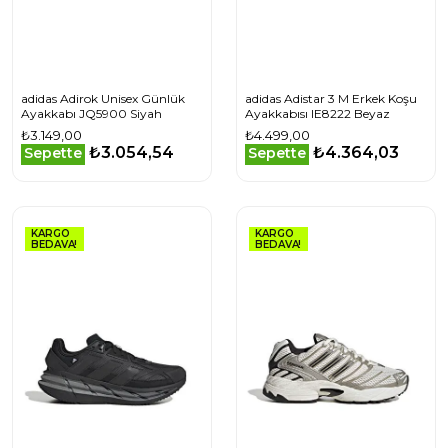
adidas Adirok Unisex Günlük
adidas Adistar 3 M Erkek Koşu
Ayakkabı JQ5900 Siyah
Ayakkabısı IE8222 Beyaz
₺3.149,00
₺4.499,00
₺3.054,54
₺4.364,03
Sepette
Sepette
KARGO
KARGO
BEDAVA!
BEDAVA!