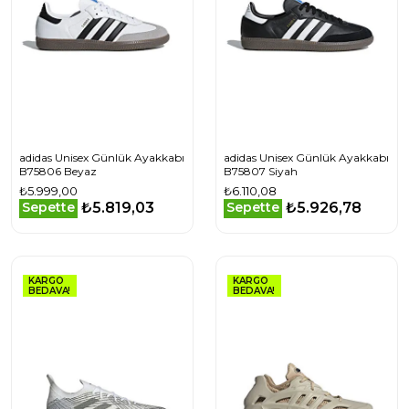
adidas Unisex Günlük Ayakkabı
adidas Unisex Günlük Ayakkabı
B75806 Beyaz
B75807 Siyah
₺5.999,00
₺6.110,08
₺5.819,03
₺5.926,78
Sepette
Sepette
KARGO
KARGO
BEDAVA!
BEDAVA!