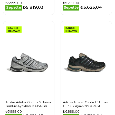
₺5.999,00
₺5.799,00
₺5.819,03
₺5.625,04
Sepette
Sepette
KARGO
KARGO
BEDAVA!
BEDAVA!
Adidas Adistar Control 5 Unisex
Adidas Adistar Control 5 Unisex
Günlük Ayakkabı KI6154 Gri
Günlük Ayakkabı KJ3631
Beyaz
₺5.999,00
₺6.999,00