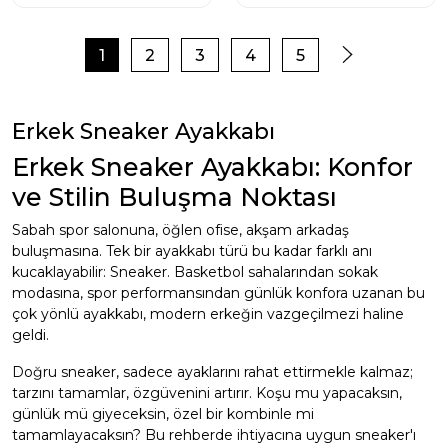
1
2
3
4
5
Erkek Sneaker Ayakkabı
Erkek Sneaker Ayakkabı: Konfor
ve Stilin Buluşma Noktası
Sabah spor salonuna, öğlen ofise, akşam arkadaş
buluşmasına. Tek bir ayakkabı türü bu kadar farklı anı
kucaklayabilir: Sneaker. Basketbol sahalarından sokak
modasına, spor performansından günlük konfora uzanan bu
çok yönlü ayakkabı, modern erkeğin vazgeçilmezi haline
geldi.
Doğru sneaker, sadece ayaklarını rahat ettirmekle kalmaz;
tarzını tamamlar, özgüvenini artırır. Koşu mu yapacaksın,
günlük mü giyeceksin, özel bir kombinle mi
tamamlayacaksın? Bu rehberde ihtiyacına uygun sneaker'ı