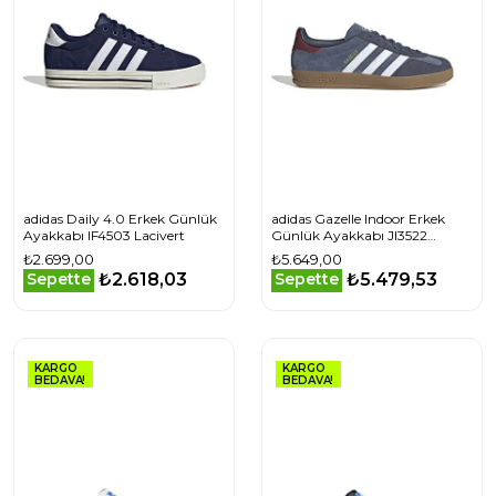
adidas Daily 4.0 Erkek Günlük
adidas Gazelle Indoor Erkek
Ayakkabı IF4503 Lacivert
Günlük Ayakkabı JI3522
Lacivert
₺2.699,00
₺5.649,00
₺2.618,03
₺5.479,53
Sepette
Sepette
KARGO
KARGO
BEDAVA!
BEDAVA!