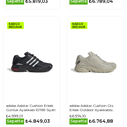
₺5.819,03
₺6.789,04
Sepette
Sepette
KARGO
KARGO
BEDAVA!
BEDAVA!
adidas Adistar Cushion Erkek
adidas Adistar Cushion Gtx
Günlük Ayakkabı ID1169 Siyah
Erkek Outdoor Ayakkabısı
IG6928 Bej
₺4.999,01
₺6.974,10
₺4.849,03
₺6.764,88
Sepette
Sepette