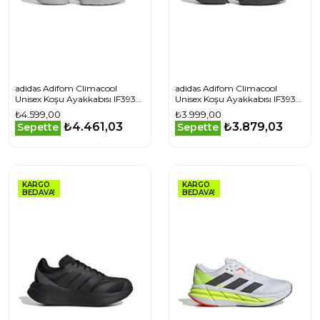
adidas Adifom Climacool
adidas Adifom Climacool
Unisex Koşu Ayakkabısı IF3935
Unisex Koşu Ayakkabısı IF3938
Gri
Gri
₺4.599,00
₺3.999,00
₺4.461,03
₺3.879,03
Sepette
Sepette
KARGO
KARGO
BEDAVA!
BEDAVA!