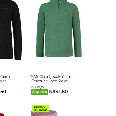
 Yarım
2AS Clara Çocuk Yarım
olar
Fermuarlı İnce Polar
Sweatshirt Yeşil
₺990,00
,50
₺841,50
Sepette
KARGO
BEDAVA!