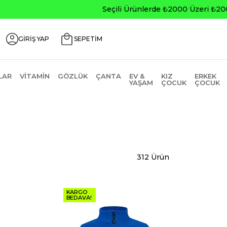
0
GİRİŞ YAP
SEPETİM
LAR
VITAMIN
GÖZLÜK
ÇANTA
EV &
KIZ
ERKEK
YAŞAM
ÇOCUK
ÇOCUK
312 Ürün
KARGO
BEDAVA!