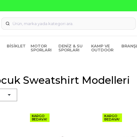
Seçili Ürünlerde ₺2000 Üzeri ₺200 İndirim Kodu: AGUSTOS20
BISIKLET
MOTOR
DENIZ & SU
KAMP VE
BRANŞ
SPORLARI
SPORLARI
OUTDOOR
cuk Sweatshirt Modelleri
KARGO
KARGO
BEDAVA!
BEDAVA!