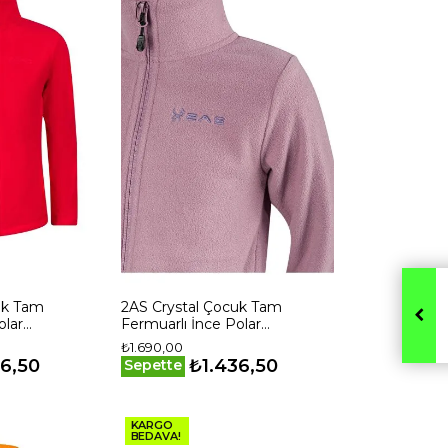
uk Tam
2AS Crystal Çocuk Tam
olar
Fermuarlı İnce Polar
Sweatshirt
₺1.690,00
2415Q
2ASCRYMFBFW24615
36,50
₺1.436,50
Sepette
KARGO
BEDAVA!