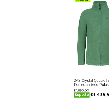
2AS Crystal Çocuk 
Fermuarlı İnce Polar
Sweatshirt Yeşil
₺1.690,00
₺1.436,
Sepette