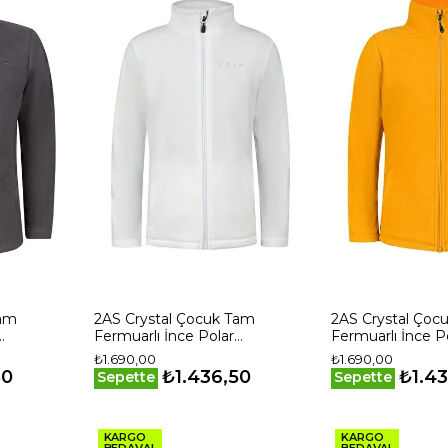
Tam
2AS Crystal Çocuk Tam
2AS Crystal Çoc
Fermuarlı İnce Polar
Fermuarlı İnce P
Sweatshirt Beyaz
Sweatshirt Harda
₺1.690,00
₺1.690,00
50
₺1.436,50
₺1.4
Sepette
Sepette
KARGO
KARGO
BEDAVA!
BEDAVA!