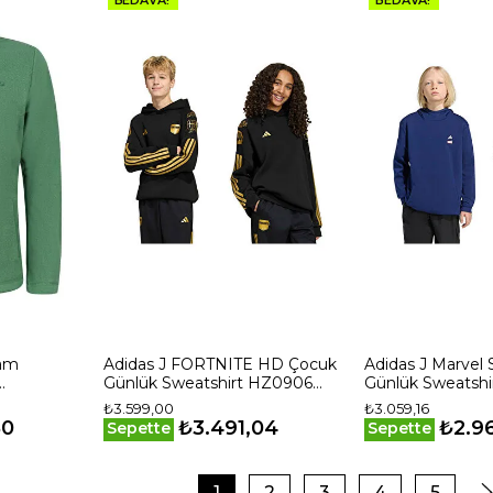
Tam
Adidas J FORTNITE HD Çocuk
Adidas J Marvel
Günlük Sweatshirt HZ0906
Günlük Sweatshi
Siyah
Lacivert
₺3.599,00
₺3.059,16
50
₺3.491,04
₺2.9
Sepette
Sepette
1
2
3
4
5