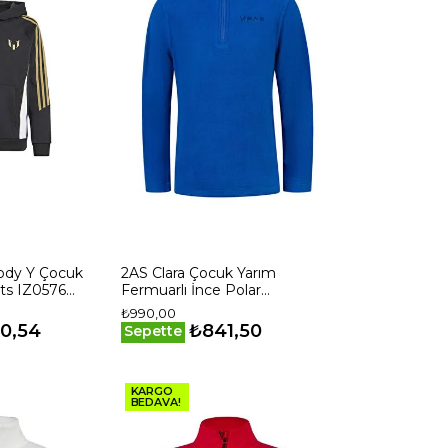
ody Y Çocuk
2AS Clara Çocuk Yarım
rts IZ0576
Fermuarlı İnce Polar
Sweatshirt
₺990,00
2ASCLAMFBFW240336
90,54
₺841,50
Sepette
KARGO
BEDAVA!