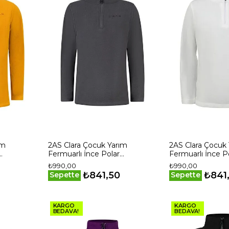
ım
2AS Clara Çocuk Yarım
2AS Clara Çocuk
Fermuarlı İnce Polar
Fermuarlı İnce P
Sweatshirt Antrasit
Sweatshirt Beya
₺990,00
₺990,00
HRD
₺841,50
₺841
Sepette
Sepette
KARGO
KARGO
BEDAVA!
BEDAVA!