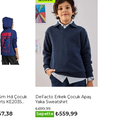
 Sm Hd Çocuk
DeFacto Erkek Çocuk Apaş
rts KE2035
Yaka Sweatshirt
₺699,99
67,38
₺559,99
Sepette