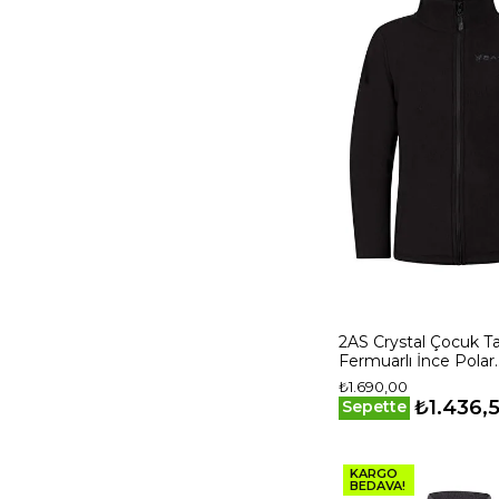
2AS Crystal Çocuk 
Fermuarlı İnce Polar
Sweatshirt
₺1.690,00
2ASCRYMFBFW240
₺1.436,
Sepette
KARGO
BEDAVA!