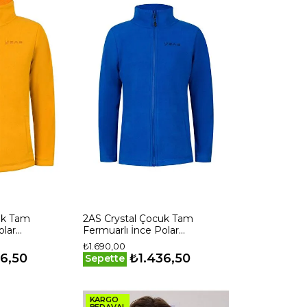
uk Tam
2AS Crystal Çocuk Tam
olar
Fermuarlı İnce Polar
l
Sweatshirt Mavi
₺1.690,00
36,50
₺1.436,50
Sepette
KARGO
BEDAVA!