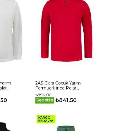
 Yarım
2AS Clara Çocuk Yarım
olar
Fermuarlı İnce Polar
z
Sweatshirt Kırmızı
₺990,00
,50
₺841,50
Sepette
KARGO
BEDAVA!