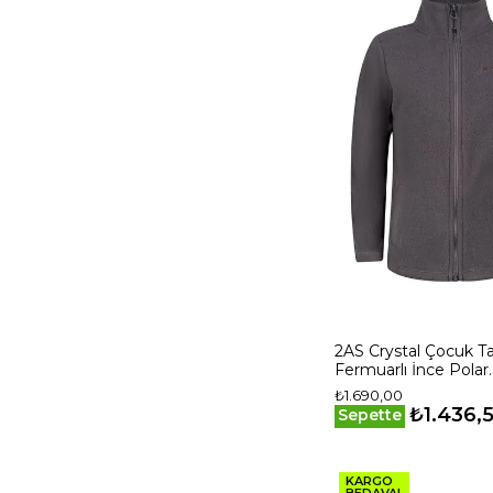
2AS Crystal Çocuk 
Fermuarlı İnce Polar
Sweatshirt Antrasit
₺1.690,00
₺1.436,
Sepette
KARGO
BEDAVA!