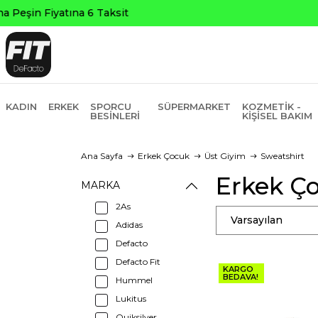
KADIN
ERKEK
SPORCU
SÜPERMARKET
KOZMETIK -
BESINLERI
KIŞISEL BAKIM
Ana Sayfa
Erkek Çocuk
Üst Giyim
Sweatshirt
Erkek Ço
MARKA
2As
Varsayılan
Adidas
Defacto
Defacto Fit
KARGO
BEDAVA!
Hummel
Lukitus
Quiksilver