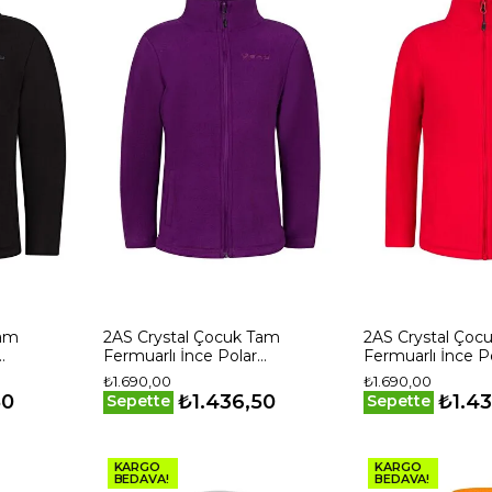
Tam
2AS Crystal Çocuk Tam
2AS Crystal Çoc
Fermuarlı İnce Polar
Fermuarlı İnce P
Sweatshirt
Sweatshirt
₺1.690,00
₺1.690,00
924
2ASCRYMFBFW240LH
2ASCRYMFBFW
50
₺1.436,50
₺1.4
Sepette
Sepette
KARGO
KARGO
BEDAVA!
BEDAVA!