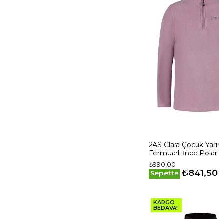
14
41
47
2AS Clara Çocuk Yar
Fermuarlı İnce Polar
Sweatshirt Lila
₺990,00
₺841,50
Sepette
KARGO
BEDAVA!