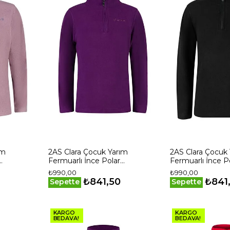
ım
2AS Clara Çocuk Yarım
2AS Clara Çocuk
Fermuarlı İnce Polar
Fermuarlı İnce P
Sweatshirt Mor
Sweatshirt Siyah
₺990,00
₺990,00
₺841,50
₺841
Sepette
Sepette
KARGO
KARGO
BEDAVA!
BEDAVA!