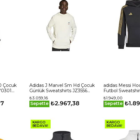
80 Çocuk
Adidas J Marvel Sm Hd Çocuk
adidas Messi Ho
Y0301
Günlük Sweatshirts JZ3556
Futbol Sweatshi
Beyaz
Siyah
₺3.059,16
₺1.949,00
77
₺2.967,38
₺1.8
Sepette
Sepette
KARGO
KARGO
BEDAVA!
BEDAVA!