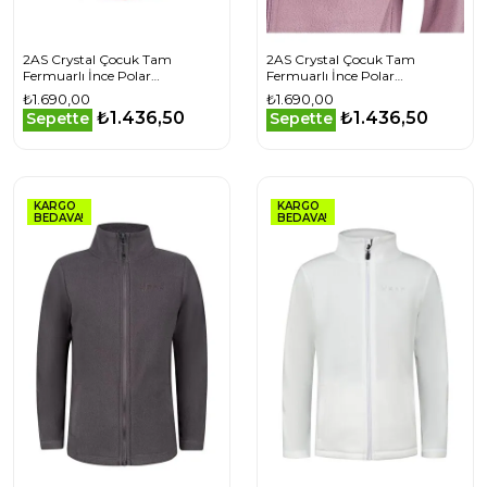
2AS Crystal Çocuk Tam
2AS Crystal Çocuk Tam
Fermuarlı İnce Polar
Fermuarlı İnce Polar
Sweatshirt
Sweatshirt
₺1.690,00
₺1.690,00
2ASCRYMFBFW2415Q
2ASCRYMFBFW24615
₺1.436,50
₺1.436,50
Sepette
Sepette
KARGO
KARGO
BEDAVA!
BEDAVA!