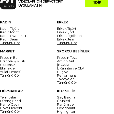
VİDEOLARI İÇİN DEFACTOFIT
İNDİR
UYGULAMASINI
KADIN
ERKEK
Kadın Tişört
Erkek Tişört
Kadın Mont
Erkek Şort
Kadın Sweatshirt
Erkek Eşofman
Kadın Jean
Erkek Jean
Tümünü Gör
Tümünü Gör
MARKET
SPORCU BESİNLERİ
Protein Bar
Protein Tozu
Granola & Müsli
Amino Asit
Glutensiz
(BCAA)
Ekmekler
L Karnitin ve CLA
Yulaf Ezmesi
Güç ve
Tümünü Gör
Performans
Takviyeleri
Tümünü Gör
EKİPMANLAR
KOZMETİK
Termoslar
Saç Bakım
Direnç Bandı
Ürünleri
Kamp Çadırı
Parfüm ve
Boks Eldiveni
Deodorant
Tümünü Gör
Highlighter