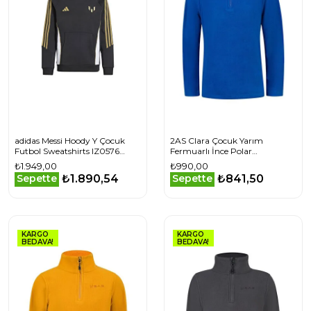
adidas Messi Hoody Y Çocuk
2AS Clara Çocuk Yarım
Futbol Sweatshirts IZ0576
Fermuarlı İnce Polar
Siyah
Sweatshirt
₺1.949,00
₺990,00
2ASCLAMFBFW240336
₺1.890,54
₺841,50
Sepette
Sepette
KARGO
KARGO
BEDAVA!
BEDAVA!