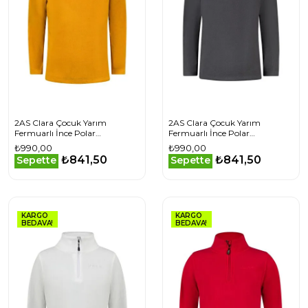
2AS Clara Çocuk Yarım
2AS Clara Çocuk Yarım
Fermuarlı İnce Polar
Fermuarlı İnce Polar
Sweatshirt
Sweatshirt Antrasit
₺990,00
₺990,00
2ASCLAMFBFW24HRD
₺841,50
₺841,50
Sepette
Sepette
KARGO
KARGO
BEDAVA!
BEDAVA!