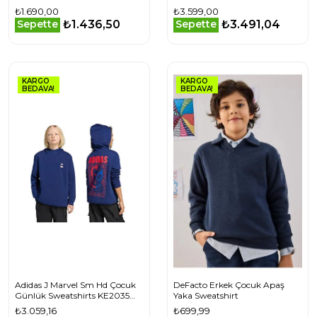
Sweatshirt Yeşil
Siyah
₺1.690,00
₺3.599,00
₺1.436,50
₺3.491,04
Sepette
Sepette
KARGO
KARGO
BEDAVA!
BEDAVA!
Adidas J Marvel Sm Hd Çocuk
DeFacto Erkek Çocuk Apaş
Günlük Sweatshirts KE2035
Yaka Sweatshirt
Lacivert
₺3.059,16
₺699,99