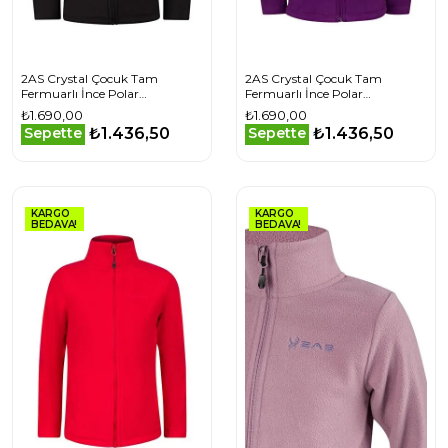
2AS Crystal Çocuk Tam
2AS Crystal Çocuk Tam
Fermuarlı İnce Polar
Fermuarlı İnce Polar
Sweatshirt
Sweatshirt
₺1.690,00
₺1.690,00
2ASCRYMFBFW240924
2ASCRYMFBFW240LH
₺1.436,50
₺1.436,50
Sepette
Sepette
KARGO
KARGO
BEDAVA!
BEDAVA!