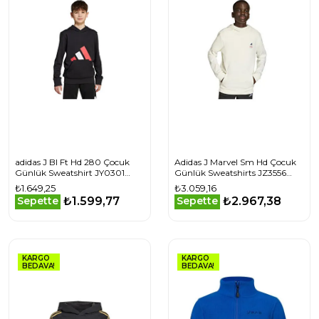
adidas J Bl Ft Hd 280 Çocuk
Adidas J Marvel Sm Hd Çocuk
Günlük Sweatshirt JY0301
Günlük Sweatshirts JZ3556
Siyah
Beyaz
₺1.649,25
₺3.059,16
₺1.599,77
₺2.967,38
Sepette
Sepette
KARGO
KARGO
BEDAVA!
BEDAVA!