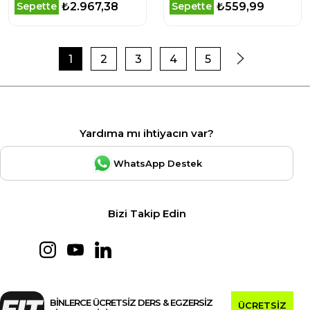
₺2.967,38
₺559,99
Sepette
Sepette
1
2
3
4
5
Yardıma mı ihtiyacın var?
WhatsApp Destek
Bizi Takip Edin
BİNLERCE ÜCRETSİZ DERS & EGZERSİZ
ÜCRETSİZ