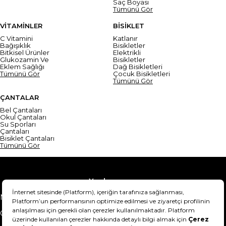
Saç Boyası
Tümünü Gör
VİTAMİNLER
BİSİKLET
C Vitamini
Katlanır
Bağışıklık
Bisikletler
Bitkisel Ürünler
Elektrikli
Glukozamin Ve
Bisikletler
Eklem Sağlığı
Dağ Bisikletleri
Tümünü Gör
Çocuk Bisikletleri
Tümünü Gör
ÇANTALAR
Bel Çantaları
Okul Çantaları
Su Sporları
Çantaları
Bisiklet Çantaları
Tümünü Gör
Yardım
Mesafeli Satış Sözleşmesi
Teslimat Bilgisi
Gizlilik Sözleşmesi
Şartlar & Koşullar