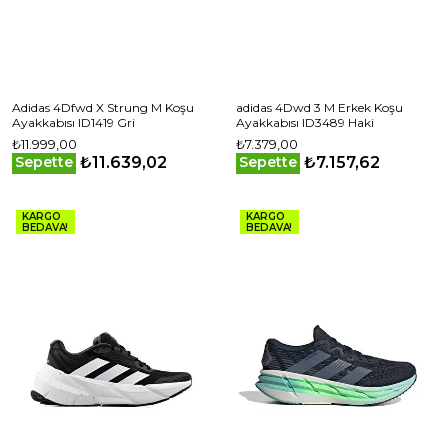
Adidas 4Dfwd X Strung M Koşu
adidas 4Dwd 3 M Erkek Koşu
Ayakkabısı ID1419 Gri
Ayakkabısı ID3489 Haki
₺11.999,00
₺7.379,00
₺11.639,02
₺7.157,62
Sepette
Sepette
KARGO
KARGO
BEDAVA!
BEDAVA!