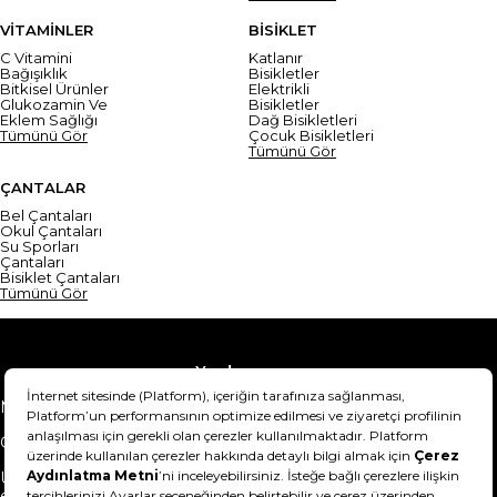
VİTAMİNLER
BİSİKLET
C Vitamini
Katlanır
Bağışıklık
Bisikletler
Bitkisel Ürünler
Elektrikli
Glukozamin Ve
Bisikletler
Eklem Sağlığı
Dağ Bisikletleri
Tümünü Gör
Çocuk Bisikletleri
Tümünü Gör
ÇANTALAR
Bel Çantaları
Okul Çantaları
Su Sporları
Çantaları
Bisiklet Çantaları
Tümünü Gör
Yardım
Mesafeli Satış Sözleşmesi
Teslimat Bilgisi
Gizlilik Sözleşmesi
Şartlar & Koşullar
Ürünümü nasıl iade
Hakkımızda
edebilirim?