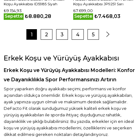
Koşu Ayakkabısı ID5985 Siyah
Koşu Ayakkabısı JP9251 Sarı
₺9.154,93
₺7.699,00
₺8.880,28
₺7.468,03
Sepette
Sepette
1
2
3
4
5
Erkek Koşu ve Yürüyüş Ayakkabısı
Erkek Koşu ve Yürüyüş Ayakkabısı Modelleri: Konfor
ve Dayanıklılıkla Spor Performansınızı Artırın
Spor yaparken doğru ayakkabı seçimi, performans ve konfor
açısından oldukça önemlidir. Erkek koşu ve yürüyüş ayakkabıları,
ayak yapınıza uygun olmalı ve maksimum destek sağlamalıdır.
DeFacto Fit olarak sunduğumuz yüksek kaliteli erkek koşu ve
yürüyüş ayakkabıları ile sporda ihtiyaç duyduğunuz rahatlık,
dayanıklılık ve şıklığı bulabilirsiniz. Bu yazıda, erkekler için en ideal
koşu ve yürüyüş ayakkabısı modellerini, özelliklerini ve seçerken
dikkat edilmesi gereken noktaları detaylandırıyoruz.