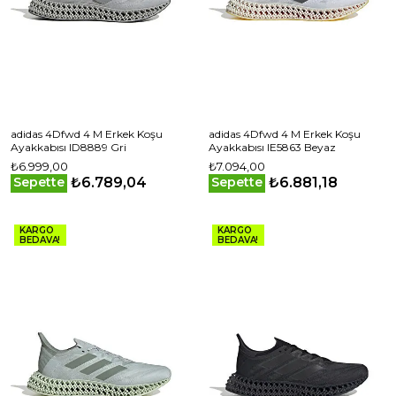
adidas 4Dfwd 4 M Erkek Koşu
adidas 4Dfwd 4 M Erkek Koşu
Ayakkabısı ID8889 Gri
Ayakkabısı IE5863 Beyaz
₺6.999,00
₺7.094,00
₺6.789,04
₺6.881,18
Sepette
Sepette
KARGO
KARGO
BEDAVA!
BEDAVA!