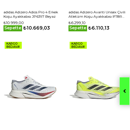
adidas Adizero Adios Pro 4 Erkek
adidas Adizero Avanti Unisex Çivili
Koşu Ayakkabısı JP6397 Beyaz
Atletizm Koşu Ayakkabısı IF1189
Mavi
₺10.999,00
₺6.299,10
₺10.669,03
₺6.110,13
Sepette
Sepette
KARGO
KARGO
BEDAVA!
BEDAVA!