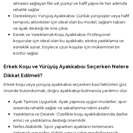
almasını sağlayan file üst yüzeyi ve hafif yapısı ile her adımda
rahatlık sağlar.
Destekleyici Yürüyüş Ayakkabısı: Günlük yürüyüşler veya hafif
tempolu aktiviteler için ideal olan bu model, sağlam tabanı
ve ayak desteği ile öne çıkar.
Esnek ve Yastıklamalı Koşu Ayakkabısı: Profesyonel
koşucular için ideal olan bu ayakkabı, ekstra yastıklama ve
esneklik sunar, böylece uzun koşular için mükemmel bir
konfor sağlar.
Erkek Koşu ve Yürüyüş Ayakkabısı Seçerken Nelere
Dikkat Edilmeli?
Erkek koşu veya yürüyüş ayakkabısı seçerken bazı faktörleri göz
önünde bulundurmak, doğru ayakkabıyı bulmanıza yardımcı olur:
Ayak Tipinize Uygunluk: Ayak yapınıza uygun modeller, spor
sırasında rahatlık sağlar ve sakatlanma riskini azaltır.
Yastıklama ve Destek: Özellikle koşu ayakkabılarında darbe
emici ve yastıklama desteği önemlidir.
Nefes Alabilirlik: Spor yaparken ayakların terlemesini
önlemek için nefes alabilir yapıya sahip modeller tercih