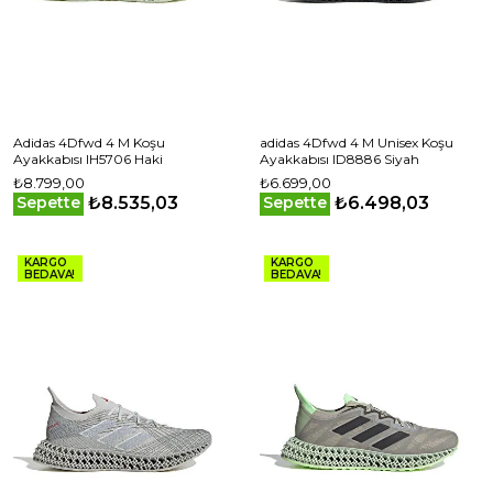
Adidas 4Dfwd 4 M Koşu
adidas 4Dfwd 4 M Unisex Koşu
Ayakkabısı IH5706 Haki
Ayakkabısı ID8886 Siyah
₺8.799,00
₺6.699,00
₺8.535,03
₺6.498,03
Sepette
Sepette
KARGO
KARGO
BEDAVA!
BEDAVA!