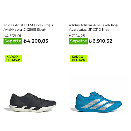
adidas Adistar 1 M Erkek Koşu
adidas Adistar 4 M Erkek Koşu
Ayakkabısı GX2995 Siyah
Ayakkabısı JR0310 Mavi
₺4.339,01
₺7.124,25
₺4.208,83
₺6.910,52
Sepette
Sepette
KARGO
KARGO
BEDAVA!
BEDAVA!