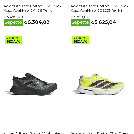
Adidas Adizero Boston 12 M Erkek
Adidas Adizero Boston 12 M Erkek
Koşu Ayakkabı JI4476 Renkli
Koşu Ayakkabı JQ2553 Renkli
₺6.499,00
₺5.799,00
₺6.304,02
₺5.625,04
Sepette
Sepette
KARGO
KARGO
BEDAVA!
BEDAVA!
adidas Adizero Boston 12 M Unisex
Adidas Adizero Boston 13 M Erkek