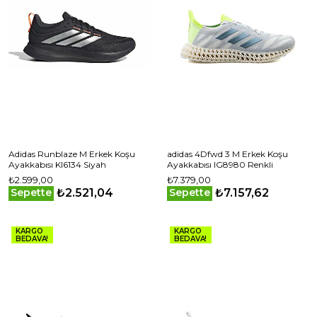
Adidas Runblaze M Erkek Koşu
adidas 4Dfwd 3 M Erkek Koşu
Ayakkabısı KI6134 Siyah
Ayakkabısı IG8980 Renkli
₺2.599,00
₺7.379,00
₺2.521,04
₺7.157,62
Sepette
Sepette
KARGO
KARGO
BEDAVA!
BEDAVA!