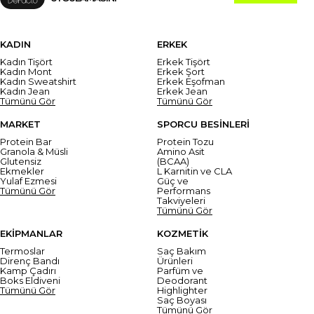
KADIN
ERKEK
Kadın Tişört
Erkek Tişört
Kadın Mont
Erkek Şort
Kadın Sweatshirt
Erkek Eşofman
Kadın Jean
Erkek Jean
Tümünü Gör
Tümünü Gör
MARKET
SPORCU BESİNLERİ
Protein Bar
Protein Tozu
Granola & Müsli
Amino Asit
Glutensiz
(BCAA)
Ekmekler
L Karnitin ve CLA
Yulaf Ezmesi
Güç ve
Tümünü Gör
Performans
Takviyeleri
Tümünü Gör
EKİPMANLAR
KOZMETİK
Termoslar
Saç Bakım
Direnç Bandı
Ürünleri
Kamp Çadırı
Parfüm ve
Boks Eldiveni
Deodorant
Tümünü Gör
Highlighter
Saç Boyası
Tümünü Gör