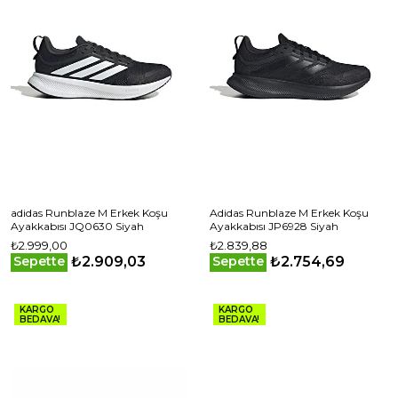
adidas Runblaze M Erkek Koşu
Adidas Runblaze M Erkek Koşu
Ayakkabısı JQ0630 Siyah
Ayakkabısı JP6928 Siyah
₺2.999,00
₺2.839,88
₺2.909,03
₺2.754,69
Sepette
Sepette
KARGO
KARGO
BEDAVA!
BEDAVA!