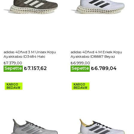
adidas 4Dfwd 3 M Unisex Koşu
adidas 4Dfwd 4 M Erkek Koşu
Ayakkabısı ID3484 Haki
Ayakkabısı ID8887 Beyaz
₺7.379,00
₺6.999,00
₺7.157,62
₺6.789,04
Sepette
Sepette
KARGO
KARGO
BEDAVA!
BEDAVA!