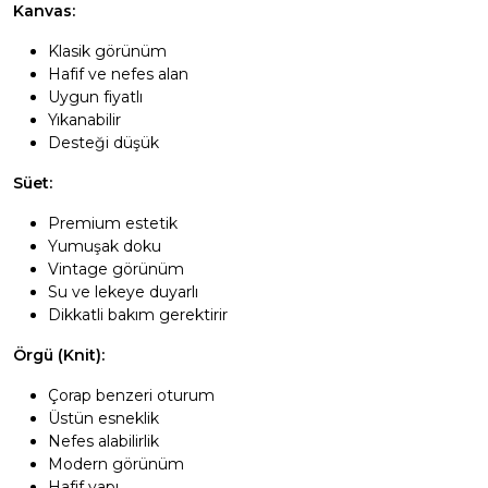
Kanvas:
Klasik görünüm
Hafif ve nefes alan
Uygun fiyatlı
Yıkanabilir
Desteği düşük
Süet:
Premium estetik
Yumuşak doku
Vintage görünüm
Su ve lekeye duyarlı
Dikkatli bakım gerektirir
Örgü (Knit):
Çorap benzeri oturum
Üstün esneklik
Nefes alabilirlik
Modern görünüm
Hafif yapı