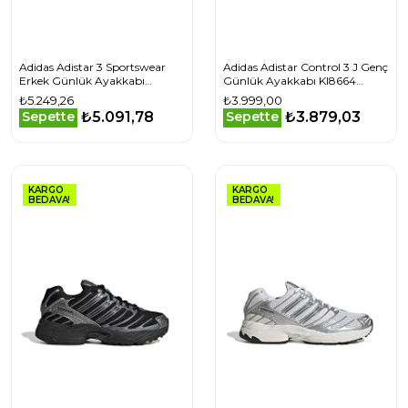
Adidas Adistar 3 Sportswear
Adidas Adistar Control 3 J Genç
Erkek Günlük Ayakkabı
Günlük Ayakkabı KI8664
JP7386 Renkli
Beyaz
₺5.249,26
₺3.999,00
₺5.091,78
₺3.879,03
Sepette
Sepette
KARGO
KARGO
BEDAVA!
BEDAVA!