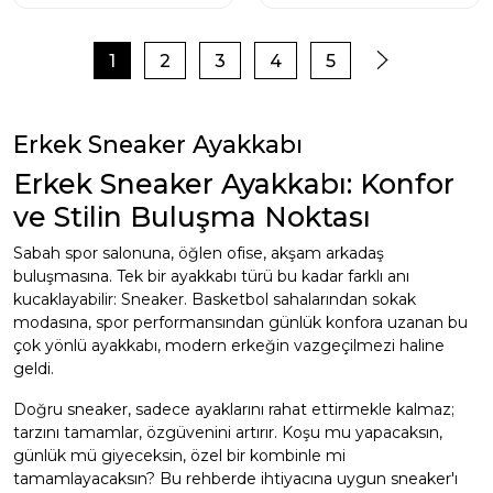
1
2
3
4
5
Erkek Sneaker Ayakkabı
Erkek Sneaker Ayakkabı: Konfor
ve Stilin Buluşma Noktası
Sabah spor salonuna, öğlen ofise, akşam arkadaş
buluşmasına. Tek bir ayakkabı türü bu kadar farklı anı
kucaklayabilir: Sneaker. Basketbol sahalarından sokak
modasına, spor performansından günlük konfora uzanan bu
çok yönlü ayakkabı, modern erkeğin vazgeçilmezi haline
geldi.
Doğru sneaker, sadece ayaklarını rahat ettirmekle kalmaz;
tarzını tamamlar, özgüvenini artırır. Koşu mu yapacaksın,
günlük mü giyeceksin, özel bir kombinle mi
tamamlayacaksın? Bu rehberde ihtiyacına uygun sneaker'ı