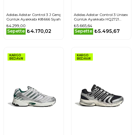
Adidas Adistar Control 3 J Genç
Adidas Adistar Control 3 Unisex
Günlük Ayakkabı KI8666 Siyah
Günlük Ayakkabı HQ2721
Beyaz
₺4.299,00
₺5.665,64
₺4.170,02
₺5.495,67
Sepette
Sepette
KARGO
KARGO
BEDAVA!
BEDAVA!