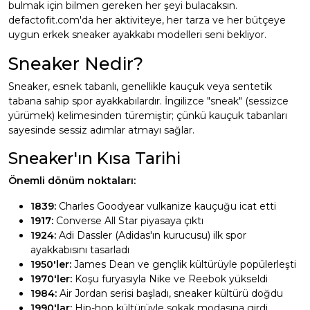
bulmak için bilmen gereken her şeyi bulacaksın.
defactofit.com'da her aktiviteye, her tarza ve her bütçeye
uygun erkek sneaker ayakkabı modelleri seni bekliyor.
Sneaker Nedir?
Sneaker, esnek tabanlı, genellikle kauçuk veya sentetik
tabana sahip spor ayakkabılardır. İngilizce "sneak" (sessizce
yürümek) kelimesinden türemiştir; çünkü kauçuk tabanları
sayesinde sessiz adımlar atmayı sağlar.
Sneaker'ın Kısa Tarihi
Önemli dönüm noktaları:
1839:
Charles Goodyear vulkanize kauçuğu icat etti
1917:
Converse All Star piyasaya çıktı
1924:
Adi Dassler (Adidas'ın kurucusu) ilk spor
ayakkabısını tasarladı
1950'ler:
James Dean ve gençlik kültürüyle popülerleşti
1970'ler:
Koşu furyasıyla Nike ve Reebok yükseldi
1984:
Air Jordan serisi başladı, sneaker kültürü doğdu
1990'lar:
Hip-hop kültürüyle sokak modasına girdi