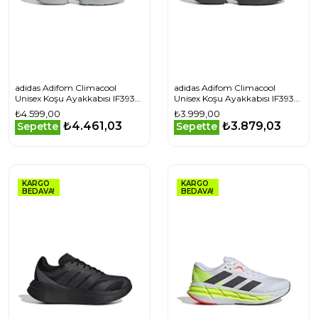
adidas Adifom Climacool
adidas Adifom Climacool
Unisex Koşu Ayakkabısı IF3935
Unisex Koşu Ayakkabısı IF3938
Gri
Gri
₺4.599,00
₺3.999,00
₺4.461,03
₺3.879,03
Sepette
Sepette
KARGO
KARGO
BEDAVA!
BEDAVA!