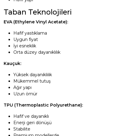
Taban Teknolojileri
EVA (Ethylene Vinyl Acetate):
Hafif yastıklama
Uygun fiyat
İyi esneklik
Orta düzey dayanıklılık
Kauçuk:
Yüksek dayanıklılık
Mükemmel tutuş
Ağır yapı
Uzun ömür
TPU (Thermoplastic Polyurethane):
Hafif ve dayanıklı
Enerji geri dönüşü
Stabilite
Premium modellerde