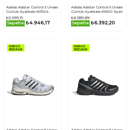
Adidas Adistar Control 3 Unisex
Adidas Adistar Control 5 Unisex
Günlük Ayakkabı KI3504
Günlük Ayakkabı KI6120 Siyah
Beyaz
₺5.099,15
₺6.589,89
₺4.946,17
₺6.392,20
Sepette
Sepette
KARGO
KARGO
BEDAVA!
BEDAVA!
Adidas Adistar Control 5 Unisex
Adidas Adistar Control 5 Unisex