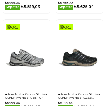
₺5.999,00
₺5.799,00
₺5.819,03
₺5.625,04
Sepette
Sepette
KARGO
KARGO
BEDAVA!
BEDAVA!
Adidas Adistar Control 5 Unisex
Adidas Adistar Control 5 Unisex
Günlük Ayakkabı KI6154 Gri
Günlük Ayakkabı KJ3631
Beyaz
₺5.999,00
₺6.999,00