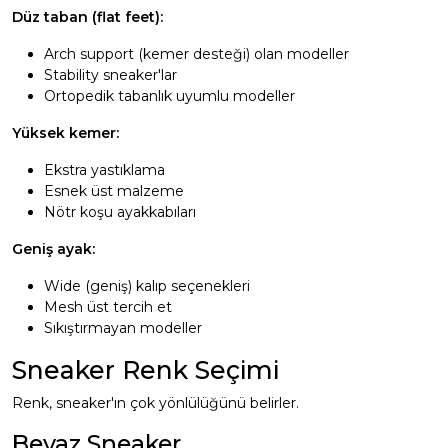
Düz taban (flat feet):
Arch support (kemer desteği) olan modeller
Stability sneaker'lar
Ortopedik tabanlık uyumlu modeller
Yüksek kemer:
Ekstra yastıklama
Esnek üst malzeme
Nötr koşu ayakkabıları
Geniş ayak:
Wide (geniş) kalıp seçenekleri
Mesh üst tercih et
Sıkıştırmayan modeller
Sneaker Renk Seçimi
Renk, sneaker'ın çok yönlülüğünü belirler.
Beyaz Sneaker