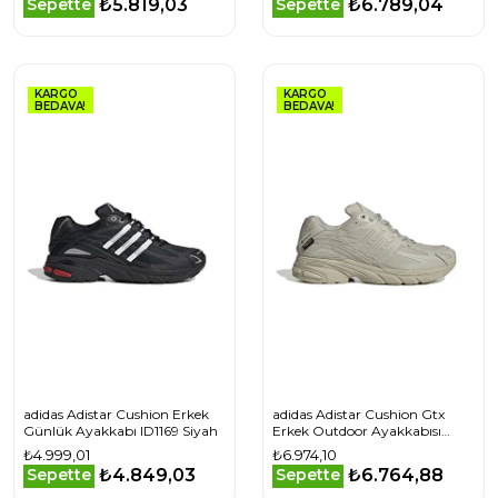
₺5.819,03
₺6.789,04
Sepette
Sepette
KARGO
KARGO
BEDAVA!
BEDAVA!
adidas Adistar Cushion Erkek
adidas Adistar Cushion Gtx
Günlük Ayakkabı ID1169 Siyah
Erkek Outdoor Ayakkabısı
IG6928 Bej
₺4.999,01
₺6.974,10
₺4.849,03
₺6.764,88
Sepette
Sepette