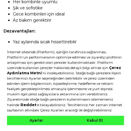
Her kombinle uyumlu
Şık ve sofistike
Gece kombinleri için ideal
Az bakım gerektirir
Dezavantajları:
Yaz aylarında sıcak hissettirebilir
Toz belirgin olabilir
Kombin önerisi:
Siyah sneaker, siyah jean ve gri tişört
minimal ve şık bir görünüm sunar.
Nötr Tonlar
Gri:
Çok yönlü
Leke gizler
Modern görünüm
Her mevsim uygun
Lacivert: