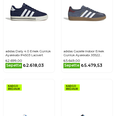
adidas Daily 4.0 Erkek Günlük
adidas Gazelle Indoor Erkek
Ayakkabı IF4503 Lacivert
Günlük Ayakkabı JI3522
Lacivert
₺2.699,00
₺5.649,00
₺2.618,03
₺5.479,53
Sepette
Sepette
KARGO
KARGO
BEDAVA!
BEDAVA!