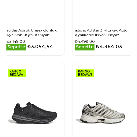
adidas Adirok Unisex Günlük
adidas Adistar 3 M Erkek Koşu
Ayakkabı JQ5900 Siyah
Ayakkabısı IE8222 Beyaz
₺3.149,00
₺4.499,00
₺3.054,54
₺4.364,03
Sepette
Sepette
KARGO
KARGO
BEDAVA!
BEDAVA!