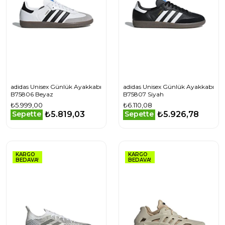
adidas Unisex Günlük Ayakkabı
adidas Unisex Günlük Ayakkabı
B75806 Beyaz
B75807 Siyah
₺5.999,00
₺6.110,08
₺5.819,03
₺5.926,78
Sepette
Sepette
KARGO
KARGO
BEDAVA!
BEDAVA!