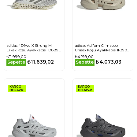
adidas 4Dfwd X Strung M
adidas Adifom Climacool
Erkek Koşu Ayakkabısı ID8892
Unisex Koşu Ayakkabısı IF3904
Beyaz
Bej
₺11.999,00
₺4.199,00
₺11.639,02
₺4.073,03
Sepette
Sepette
KARGO
KARGO
BEDAVA!
BEDAVA!