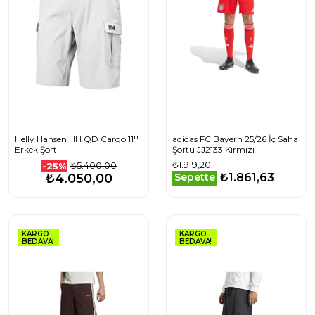
Helly Hansen HH QD Cargo 11''
adidas FC Bayern 25/26 İç Saha
Erkek Şort
Şortu JJ2133 Kırmızı
₺1.919,20
₺5.400,00
-25%
₺1.861,63
₺4.050,00
Sepette
KARGO
KARGO
BEDAVA!
BEDAVA!