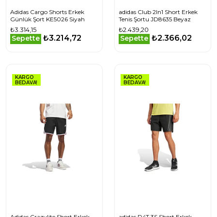
Adidas Cargo Shorts Erkek
adidas Club 2In1 Short Erkek
Günlük Şort KE5026 Siyah
Tenis Şortu JD8635 Beyaz
₺3.314,15
₺2.439,20
₺3.214,72
₺2.366,02
Sepette
Sepette
KARGO
KARGO
BEDAVA!
BEDAVA!
Adidas Crazylite Short Erkek
adidas D4T 3S Short Erkek