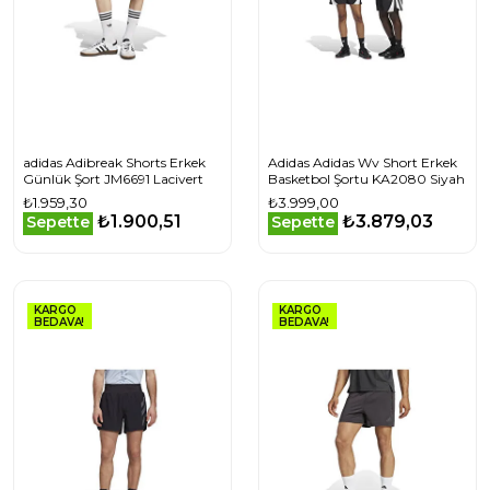
adidas Adibreak Shorts Erkek
Adidas Adidas Wv Short Erkek
Günlük Şort JM6691 Lacivert
Basketbol Şortu KA2080 Siyah
₺1.959,30
₺3.999,00
₺1.900,51
₺3.879,03
Sepette
Sepette
KARGO
KARGO
BEDAVA!
BEDAVA!