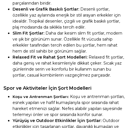
parçalarından biridir.
Desenli ve Grafik Baskılı Şortlar:
Desenli şortlar,
özellikle yaz aylarında enerjik bir stil arayan erkekler için
idealdir. Tropikal desenler, çizgili ve grafik baskılı şortlar,
plaj modasında da sıklıkla tercih edilir.
Slim Fit Şortlar:
Daha dar kesim slim fit şortlar, modern
ve şık bir görünüm sunar. Özellikle fit vücuda sahip
erkekler tarafından tercih edilen bu şortlar, hem rahat
hem de stil sahibi bir görünüm sağlar.
Relaxed Fit ve Rahat Şort Modelleri:
Relaxed fit şortlar,
daha geniş ve rahat kesimleriyle dikkat çeker. Sıcak yaz
günlerinde serin ve konforlu bir kullanım sunan bu
şortlar, casual kombinlerin vazgeçilmez parçasıdır.
Spor ve Aktiviteler İçin Şort Modelleri
Koşu ve antrenman şortları,
Koşu ve Antrenman Şortları:
esnek yapıları ve hafif kumaşlarıyla spor sırasında rahat
hareket etmenizi sağlar. Nefes alabilir yapıları sayesinde
terlemeyi önler ve spor sırasında konfor sunar.
Yürüyüş ve Outdoor Etkinlikler İçin Şortlar:
Outdoor
etkinlikler için tasarlanan şortlar, dayanıklı kumaşları ve