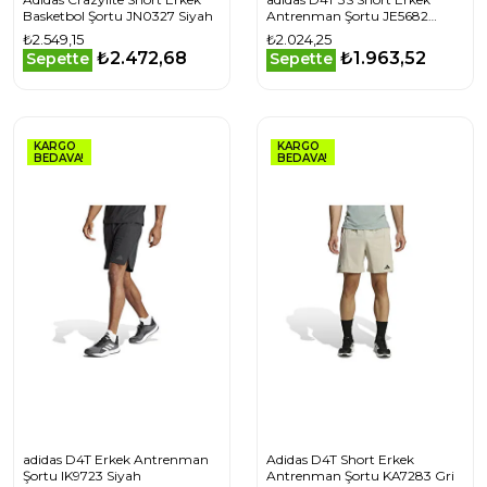
Basketbol Şortu JN0327 Siyah
Antrenman Şortu JE5682
Siyah
₺2.549,15
₺2.024,25
₺2.472,68
₺1.963,52
Sepette
Sepette
KARGO
KARGO
BEDAVA!
BEDAVA!
adidas D4T Erkek Antrenman
Adidas D4T Short Erkek
Şortu IK9723 Siyah
Antrenman Şortu KA7283 Gri