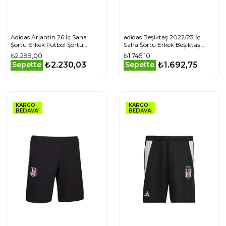
Adidas Arjantin 26 İç Saha
adidas Beşiktaş 2022/23 İç
Şortu Erkek Futbol Şortu
Saha Şortu Erkek Beşiktaş
JM1325 Lacivert
2022/23 İç Saha Şortu HE6285
₺2.299,00
₺1.745,10
Beyaz
₺2.230,03
₺1.692,75
Sepette
Sepette
KARGO
KARGO
BEDAVA!
BEDAVA!