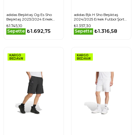
adidas Beşiktaş Og Es Sho
adidas Bjk H Sho Beşiktaş
Beşiktaş 2023/2024 Erkek
2024/2025 Erkek Futbol Şortu
Futbol Şortu IP1266 Siyah
JD6268 Siyah
₺1.745,10
₺1.357,30
₺1.692,75
₺1.316,58
Sepette
Sepette
KARGO
KARGO
BEDAVA!
BEDAVA!