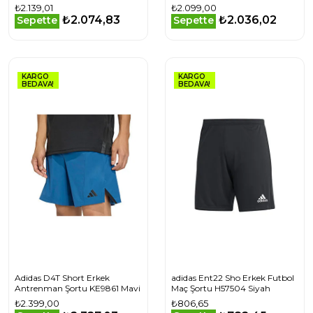
₺2.139,01
₺2.099,00
₺2.074,83
₺2.036,02
Sepette
Sepette
KARGO
KARGO
BEDAVA!
BEDAVA!
Adidas D4T Short Erkek
adidas Ent22 Sho Erkek Futbol
Antrenman Şortu KE9861 Mavi
Maç Şortu H57504 Siyah
₺2.399,00
₺806,65