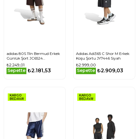
adidas 80S 11In Bermud Erkek
Adidas Adi365 C Shor M Erkek
Günlük Şort JC6524
Koşu Şortu JY7446 Siyah
Kahverengi
₺2.249,01
₺2.999,00
₺2.181,53
₺2.909,03
Sepette
Sepette
KARGO
KARGO
BEDAVA!
BEDAVA!