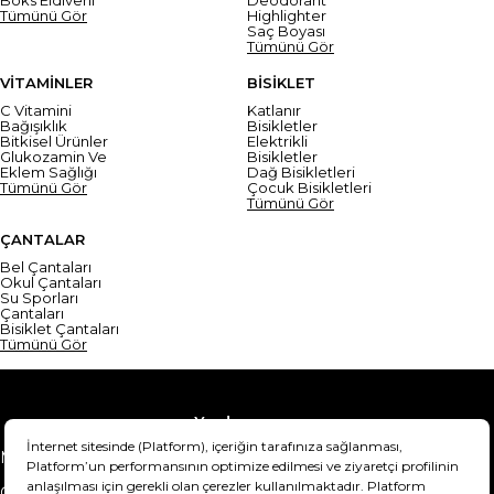
Boks Eldiveni
Deodorant
Tümünü Gör
Highlighter
Saç Boyası
Tümünü Gör
VİTAMİNLER
BİSİKLET
C Vitamini
Katlanır
Bağışıklık
Bisikletler
Bitkisel Ürünler
Elektrikli
Glukozamin Ve
Bisikletler
Eklem Sağlığı
Dağ Bisikletleri
Tümünü Gör
Çocuk Bisikletleri
Tümünü Gör
ÇANTALAR
Bel Çantaları
Okul Çantaları
Su Sporları
Çantaları
Bisiklet Çantaları
Tümünü Gör
Yardım
Mesafeli Satış Sözleşmesi
Teslimat Bilgisi
Gizlilik Sözleşmesi
Şartlar & Koşullar