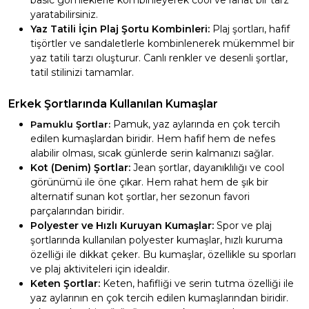
basic gömleklerle kombinleyerek cool ve rahat bir tarz
yaratabilirsiniz.
Yaz Tatili İçin Plaj Şortu Kombinleri:
Plaj şortları, hafif
tişörtler ve sandaletlerle kombinlenerek mükemmel bir
yaz tatili tarzı oluşturur. Canlı renkler ve desenli şortlar,
tatil stilinizi tamamlar.
Erkek Şortlarında Kullanılan Kumaşlar
Pamuk, yaz aylarında en çok tercih
Pamuklu Şortlar:
edilen kumaşlardan biridir. Hem hafif hem de nefes
alabilir olması, sıcak günlerde serin kalmanızı sağlar.
Kot (Denim) Şortlar:
Jean şortlar, dayanıklılığı ve cool
görünümü ile öne çıkar. Hem rahat hem de şık bir
alternatif sunan kot şortlar, her sezonun favori
parçalarından biridir.
Polyester ve Hızlı Kuruyan Kumaşlar:
Spor ve plaj
şortlarında kullanılan polyester kumaşlar, hızlı kuruma
özelliği ile dikkat çeker. Bu kumaşlar, özellikle su sporları
ve plaj aktiviteleri için idealdir.
Keten Şortlar:
Keten, hafifliği ve serin tutma özelliği ile
yaz aylarının en çok tercih edilen kumaşlarından biridir.