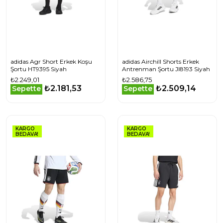
adidas Agr Short Erkek Koşu
adidas Airchill Shorts Erkek
Şortu HT9395 Siyah
Antrenman Şortu JI8193 Siyah
₺2.249,01
₺2.586,75
₺2.181,53
₺2.509,14
Sepette
Sepette
KARGO
KARGO
BEDAVA!
BEDAVA!