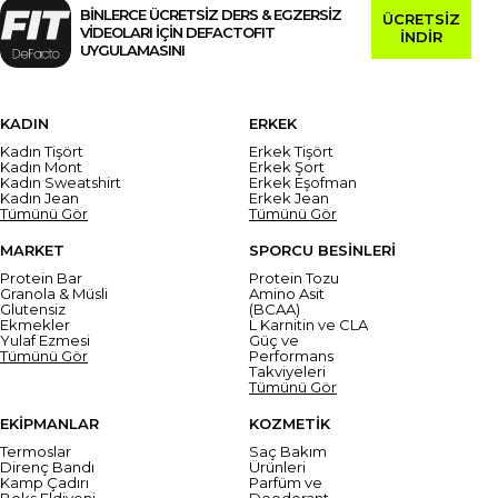
BİNLERCE ÜCRETSİZ DERS & EGZERSİZ
ÜCRETSİZ
VİDEOLARI İÇİN DEFACTOFIT
İNDİR
UYGULAMASINI
KADIN
ERKEK
Kadın Tişört
Erkek Tişört
Kadın Mont
Erkek Şort
Kadın Sweatshirt
Erkek Eşofman
Kadın Jean
Erkek Jean
Tümünü Gör
Tümünü Gör
MARKET
SPORCU BESİNLERİ
Protein Bar
Protein Tozu
Granola & Müsli
Amino Asit
Glutensiz
(BCAA)
Ekmekler
L Karnitin ve CLA
Yulaf Ezmesi
Güç ve
Tümünü Gör
Performans
Takviyeleri
Tümünü Gör
EKİPMANLAR
KOZMETİK
Termoslar
Saç Bakım
Direnç Bandı
Ürünleri
Kamp Çadırı
Parfüm ve