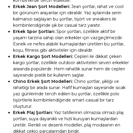
kombinlerde tercih edilebilir.
Erkek Jean Şort Modelleri:
Jean şortlar, rahat ve cool
bir görünüm arayanlar için idealdir. Yaz aylarında serin
kalmanızı sağlayan bu şortlar, tişört ve sneakers ile
kombinlendiğinde şık bir casual tarz yaratır.
Erkek Spor Şortları:
Spor şortları, özellikle aktif bir
yaşam tarzına sahip olan erkekler için vazgeçilmezdir.
Esnek ve nefes alabilir kumaşlardan üretilen bu şortlar,
koşu, fitness gibi aktiviteler için idealdir.
Erkek Kargo Şort Modelleri:
Cepleri ile dikkat çeken
kargo şortlar, özellikle outdoor aktiviteleri seven erkekler
arasında popülerdir. Hem rahatlık sunar hem de cepleri
sayesinde pratik bir kullanım sağlar.
Chino Erkek Şort Modelleri:
Chino şortlar, şıklığı ve
rahatlığı bir arada sunar. Hafif kumaşları sayesinde sıcak
yaz günlerinde tercih edilen bu şortlar, özellikle polo
tişörtlerle kombinlendiğinde smart-casual bir tarz
oluşturur.
Erkek Plaj Şortları:
Yaz tatillerinin olmazsa olmazı plaj
şortları, suya dayanıklı ve hızlı kuruyan kumaşlardan
üretilir. Renkli ve desenli modeller, plaj modasının en
dikkat çekici parçalarından biridir.