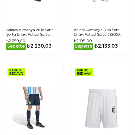
Adidas Almanya 26 İç Saha
Adidas Almanya Dna Şort
Şortu Erkek Futbol Şortu
Erkek Futbol Şortu JZ9353
JN2073 Siyah
Siyah
₺2.299,00
₺2.199,00
₺2.230,03
₺2.133,03
Sepette
Sepette
KARGO
KARGO
BEDAVA!
BEDAVA!