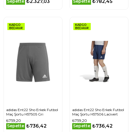
₺2.327,03
₺782,45
Sepette
Sepette
KARGO
KARGO
BEDAVA!
BEDAVA!
adidas Ent22 Sho Erkek Futbol
adidas Ent22 Sho Erkek Futbol
Maç Şortu H57505 Gri
Maç Şortu H57506 Lacivert
₺759,20
₺759,20
₺736,42
₺736,42
Sepette
Sepette