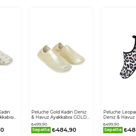
Kadın
Peluche Gold Kadın Deniz
Peluche Leopa
kabısı
& Havuz Ayakkabısı GOLD
Deniz & Havuz 
Sarı
LEOPARD Bej
₺499,90
₺499,90
90
₺484,90
₺48
Sepette
Sepette