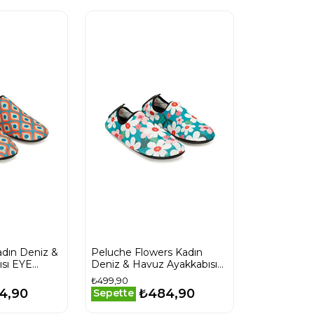
dın Deniz &
Peluche Flowers Kadın
sı EYE
Deniz & Havuz Ayakkabısı
FLOWERS Renkli
₺499,90
4,90
₺484,90
Sepette