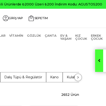
0
GİRİŞ YAP
SEPETİM
LAR
VITAMIN
GÖZLÜK
ÇANTA
EV &
KIZ
ERKEK
YAŞAM
ÇOCUK
ÇOCUK
Dalış Tüpü & Regülatör
Kano
Kulak Tıkacı
Paddle
2652 Ürün