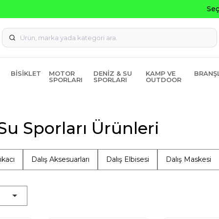
Seçili Ürünlerde ₺2000 Üzeri ₺200 İndirim Kodu: AGUSTOS20
BISIKLET
MOTOR
DENIZ & SU
KAMP VE
BRANŞ
SPORLARI
SPORLARI
OUTDOOR
Su Sporları Ürünleri
ıkacı
Dalış Aksesuarları
Dalış Elbisesi
Dalış Maskesi