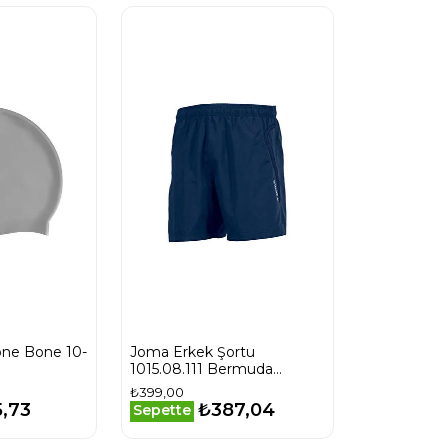
Bone Bone 10-
Joma Erkek Şortu
1015.08.111 Bermuda
Microfiber Navy
₺399,00
5,73
₺387,04
Sepette