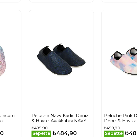
Unicorn
Peluche Navy Kadın Deniz
Peluche Pink 
uz
& Havuz Ayakkabısı NAVY
Deniz & Havuz 
ID-
Lacivert
PINK-DREAM 
₺499,90
₺499,90
40
₺484,90
₺48
Sepette
Sepette