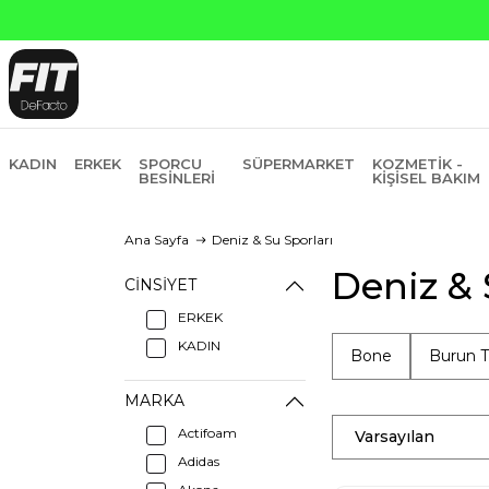
KADIN
ERKEK
SPORCU
SÜPERMARKET
KOZMETIK -
BESINLERI
KIŞISEL BAKIM
Ana Sayfa
Deniz & Su Sporları
Deniz & 
CINSIYET
ERKEK
KADIN
Bone
Burun T
MARKA
Actifoam
Varsayılan
Adidas