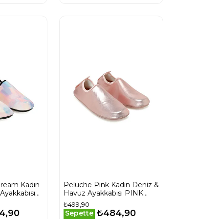
Dream Kadın
Peluche Pink Kadın Deniz &
Ayakkabısı
Havuz Ayakkabısı PINK
Pembe
Pembe
₺499,90
4,90
₺484,90
Sepette