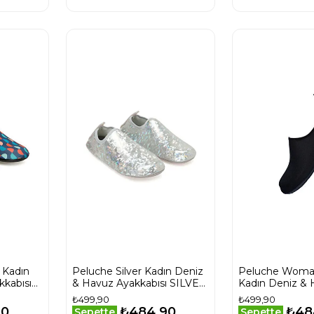
 Kadın
Peluche Silver Kadın Deniz
Peluche Woma
kabısı
& Havuz Ayakkabısı SILVER
Kadın Deniz &
i
Gri
Ayakkabısı W
₺499,90
₺499,90
Siyah
90
₺484,90
₺48
Sepette
Sepette