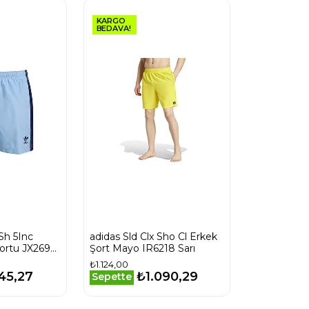
KARGO
BEDAVA!
Sh 5Inc
adidas Sld Clx Sho Cl Erkek
ortu JX2691
Şort Mayo IR6218 Sarı
₺1.124,00
45,27
₺1.090,29
Sepette