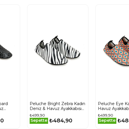
pard
Peluche Bright Zebra Kadın
Peluche Eye Ka
uz
Deniz & Havuz Ayakkabısı
Havuz Ayakkabı
BRIGHT-ZEBRA Siyah
Turuncu
₺499,90
₺499,90
90
₺484,90
₺48
Sepette
Sepette