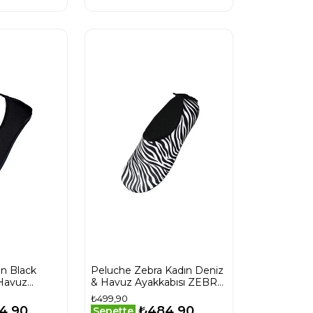
n Black
Peluche Zebra Kadın Deniz
 Havuz
& Havuz Ayakkabısı ZEBRA
OMAN-BLACK
Siyah
₺499,90
4,90
₺484,90
Sepette