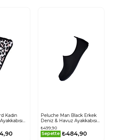
rd Kadın
Peluche Man Black Erkek
Ayakkabısı
Deniz & Havuz Ayakkabısı
MAN-BLACK Siyah
₺499,90
4,90
₺484,90
Sepette