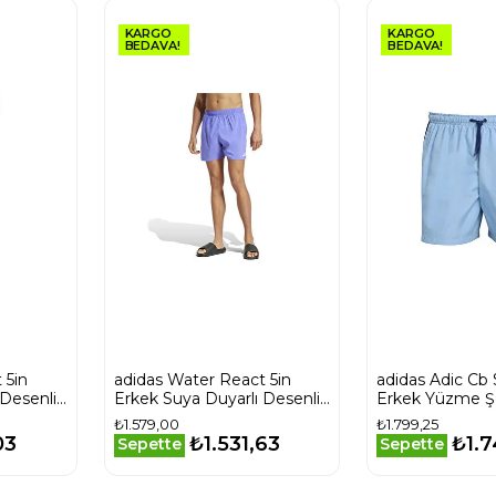
KARGO
KARGO
BEDAVA!
BEDAVA!
adidas Water React 5in
adidas Adic Cb 
 Desenli
Erkek Suya Duyarlı Desenli
Erkek Yüzme Ş
Kırmızı
Mayo Şort JE6093 Mavi
Mavi
₺1.579,00
₺1.799,25
03
₺1.531,63
₺1.7
Sepette
Sepette