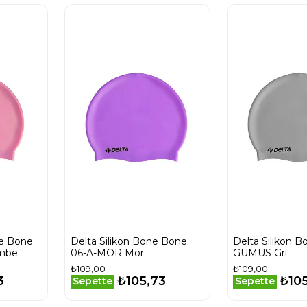
e Bone
Delta Silikon Bone Bone
Delta Silikon 
mbe
06-A-MOR Mor
GUMUS Gri
₺109,00
₺109,00
3
₺105,73
₺10
Sepette
Sepette