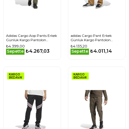
Adidas Cargo Aop Pants Erkek
adidas Cargo Pant Erkek
Günlük Kargo Pantolon
Günlük Kargo Pantolon
JE9427 Siyah
IZ4854 Krem
₺4.399,00
₺4.135,20
₺4.267,03
₺4.011,14
Sepette
Sepette
KARGO
KARGO
BEDAVA!
BEDAVA!