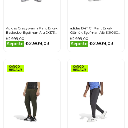
Adidas Crazywarm Pant Erkek
adidas D4T Cr Pant Erkek
Basketbol Eşofman Altı JX1735
Günlük Eşofman Altı IX9060
Siyah
Haki
₺2.999,00
₺2.999,00
₺2.909,03
₺2.909,03
Sepette
Sepette
KARGO
KARGO
BEDAVA!
BEDAVA!