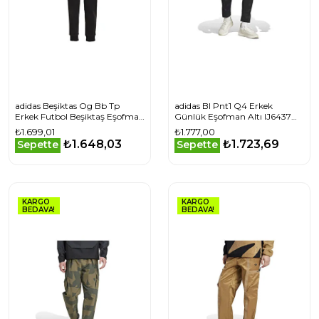
adidas Beşiktas Og Bb Tp
adidas Bl Pnt1 Q4 Erkek
Erkek Futbol Beşiktaş Eşofman
Günlük Eşofman Altı IJ6437
Altı IP1264 Siyah
Siyah
₺1.699,01
₺1.777,00
₺1.648,03
₺1.723,69
Sepette
Sepette
KARGO
KARGO
BEDAVA!
BEDAVA!