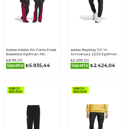
Adidas Adidas Wv Pants Erkek
adidas Beşiktaş 120 Yıl
Basketbol Eşofman Altı
Anniversary 22/23 Eşofman
KA2077 Siyah
Altı Erkek Futbol Eşofman Altı
₺6.119,00
₺2.499,00
HT9832 Siyah
₺5.935,44
₺2.424,04
Sepette
Sepette
KARGO
KARGO
BEDAVA!
BEDAVA!