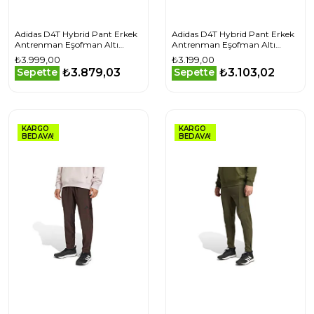
Adidas D4T Hybrid Pant Erkek
Adidas D4T Hybrid Pant Erkek
Antrenman Eşofman Altı
Antrenman Eşofman Altı
KA7242 Siyah
KA7244 Lacivert
₺3.999,00
₺3.199,00
₺3.879,03
₺3.103,02
Sepette
Sepette
KARGO
KARGO
BEDAVA!
BEDAVA!