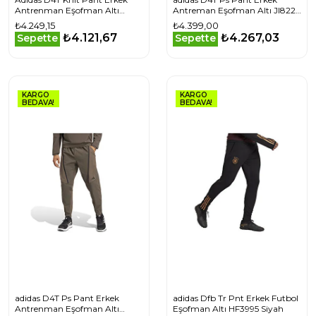
Antrenman Eşofman Altı
Antreman Eşofman Altı JI8224
JY0004 Siyah
Siyah
₺4.249,15
₺4.399,00
₺4.121,67
₺4.267,03
Sepette
Sepette
KARGO
KARGO
BEDAVA!
BEDAVA!
adidas D4T Ps Pant Erkek
adidas Dfb Tr Pnt Erkek Futbol
Antrenman Eşofman Altı
Eşofman Altı HF3995 Siyah