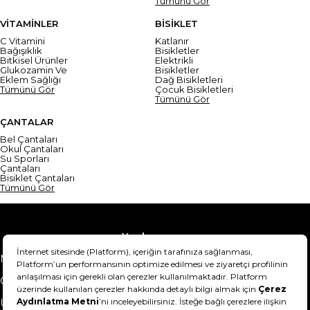
Tümünü Gör
VİTAMİNLER
BİSİKLET
C Vitamini
Katlanır
Bağışıklık
Bisikletler
Bitkisel Ürünler
Elektrikli
Glukozamin Ve
Bisikletler
Eklem Sağlığı
Dağ Bisikletleri
Tümünü Gör
Çocuk Bisikletleri
Tümünü Gör
ÇANTALAR
Bel Çantaları
Okul Çantaları
Su Sporları
Çantaları
Bisiklet Çantaları
Tümünü Gör
Yardım
Mesafeli Satış Sözleşmesi
Teslimat Bilgisi
Gizlilik Sözleşmesi
Şartlar & Koşullar
Ürünümü nasıl iade
Hakkımızda