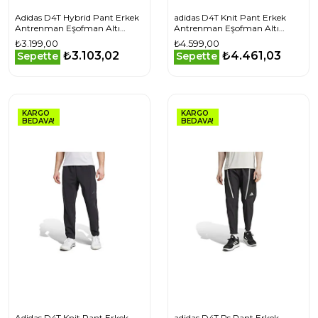
Adidas D4T Hybrid Pant Erkek
adidas D4T Knit Pant Erkek
Antrenman Eşofman Altı
Antrenman Eşofman Altı
KB0807 Kahverengi
JX7326 Haki
₺3.199,00
₺4.599,00
₺3.103,02
₺4.461,03
Sepette
Sepette
KARGO
KARGO
BEDAVA!
BEDAVA!
Adidas D4T Knit Pant Erkek
adidas D4T Ps Pant Erkek