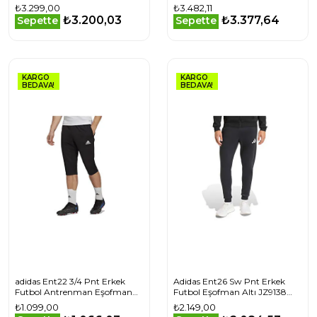
IN5619 Haki
₺3.299,00
₺3.482,11
₺3.200,03
₺3.377,64
Sepette
Sepette
KARGO
KARGO
BEDAVA!
BEDAVA!
adidas Ent22 3/4 Pnt Erkek
Adidas Ent26 Sw Pnt Erkek
Futbol Antrenman Eşofman
Futbol Eşofman Altı JZ9138
Altı HB0576 Siyah
Siyah
₺1.099,00
₺2.149,00