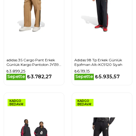
adidas 3S Cargo Pant Erkek
Adidas 98 Tp Erkek Günlük
Günlük Kargo Pantolon JY1392
Eşofman Altı KC9120 Siyah
Kahverengi
₺3.899,25
₺6.119,15
₺3.782,27
₺5.935,57
Sepette
Sepette
KARGO
KARGO
BEDAVA!
BEDAVA!