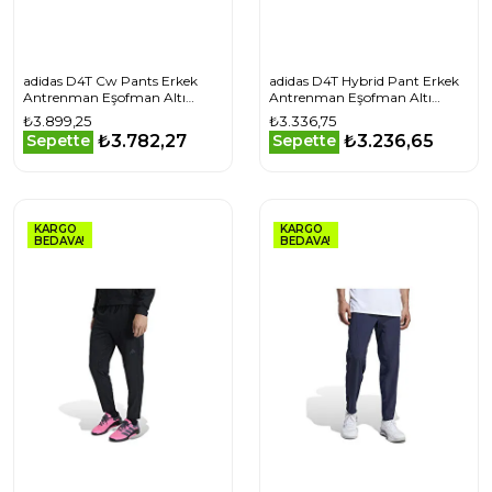
adidas D4T Cw Pants Erkek
adidas D4T Hybrid Pant Erkek
Antrenman Eşofman Altı
Antrenman Eşofman Altı
JW5301 Haki
IY1123 Siyah
₺3.899,25
₺3.336,75
₺3.782,27
₺3.236,65
Sepette
Sepette
KARGO
KARGO
BEDAVA!
BEDAVA!