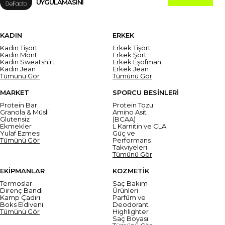
UYGULAMASINI
KADIN
ERKEK
Kadın Tişört
Erkek Tişört
Kadın Mont
Erkek Şort
Kadın Sweatshirt
Erkek Eşofman
Kadın Jean
Erkek Jean
Tümünü Gör
Tümünü Gör
MARKET
SPORCU BESİNLERİ
Protein Bar
Protein Tozu
Granola & Müsli
Amino Asit
Glutensiz
(BCAA)
Ekmekler
L Karnitin ve CLA
Yulaf Ezmesi
Güç ve
Tümünü Gör
Performans
Takviyeleri
Tümünü Gör
EKİPMANLAR
KOZMETİK
Termoslar
Saç Bakım
Direnç Bandı
Ürünleri
Kamp Çadırı
Parfüm ve
Boks Eldiveni
Deodorant
Tümünü Gör
Highlighter
Saç Boyası