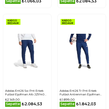
₺1.066,03
₺2.084,53
Sepette
Sepette
KARGO
KARGO
BEDAVA!
BEDAVA!
Adidas Ent26 Sw Pnt Erkek
Adidas Ent26 Tr Pnt Erkek
Futbol Eşofman Altı JZ9140
Futbol Antrenman Eşofman
Lacivert
Altı KE9847 Mavi
₺2.149,00
₺1.899,00
₺2.084,53
₺1.842,03
Sepette
Sepette