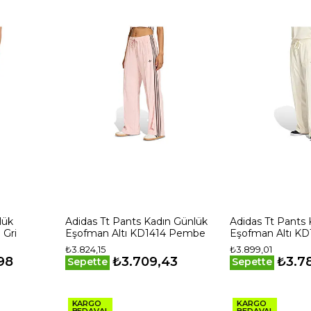
lük
Adidas Tt Pants Kadın Günlük
Adidas Tt Pants
 Gri
Eşofman Altı KD1414 Pembe
Eşofman Altı KD
₺3.824,15
₺3.899,01
98
₺3.709,43
₺3.7
Sepette
Sepette
KARGO
KARGO
BEDAVA!
BEDAVA!