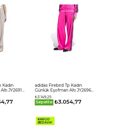
p Kadın
adidas Firebird Tp Kadın
Altı JY2691
Günlük Eşofman Altı JY2696
Pembe
₺3.149,25
54,77
₺3.054,77
Sepette
KARGO
BEDAVA!