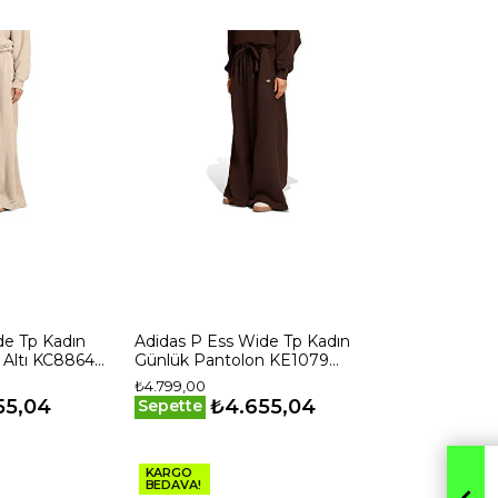
de Tp Kadın
Adidas P Ess Wide Tp Kadın
Altı KC8864
Günlük Pantolon KE1079
Kahverengi
₺4.799,00
55,04
₺4.655,04
Sepette
KARGO
BEDAVA!