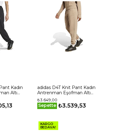
 Pant Kadın
adidas D4T Knit Pant Kadın
man Altı
Antrenman Eşofman Altı
JX7340 Krem
₺3.649,00
05,13
₺3.539,53
Sepette
KARGO
BEDAVA!