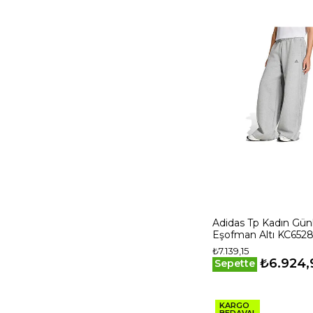
Adidas Tp Kadın Gün
Eşofman Altı KC6528
₺7.139,15
₺6.924,
Sepette
KARGO
BEDAVA!