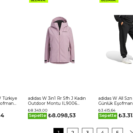
W Türkiye
adidas W 3in1 Rr Sfh J Kadın
adidas W All Szn
şofman
Outdoor Montu IL9006
Günlük Eşofman 
Pembe
Siyah
₺8.349,00
₺3.415,64
54
₺8.098,53
₺3.31
Sepette
Sepette
1
2
3
4
5