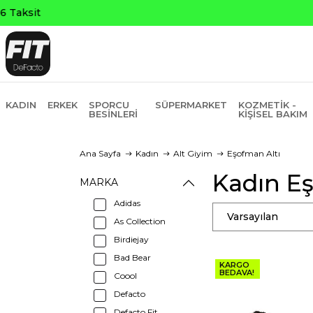
KADIN
ERKEK
SPORCU
SÜPERMARKET
KOZMETIK -
BESINLERI
KIŞISEL BAKIM
Ana Sayfa
Kadın
Alt Giyim
Eşofman Altı
Kadın Eş
MARKA
Adidas
Varsayılan
As Collection
Birdiejay
Bad Bear
KARGO
BEDAVA!
Coool
Defacto
Defacto Fit