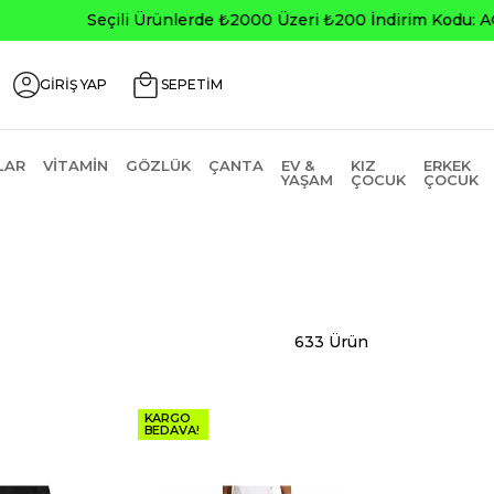
0
GİRİŞ YAP
SEPETİM
LAR
VITAMIN
GÖZLÜK
ÇANTA
EV &
KIZ
ERKEK
YAŞAM
ÇOCUK
ÇOCUK
633 Ürün
KARGO
BEDAVA!