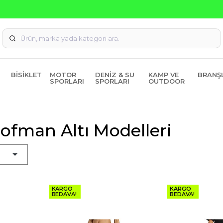
Seçili Ürünlerde ₺2000 Üzeri ₺200 İndirim Kodu: AGUSTOS20
BISIKLET
MOTOR
DENIZ & SU
KAMP VE
BRANŞ
SPORLARI
SPORLARI
OUTDOOR
ofman Altı Modelleri
KARGO
KARGO
BEDAVA!
BEDAVA!