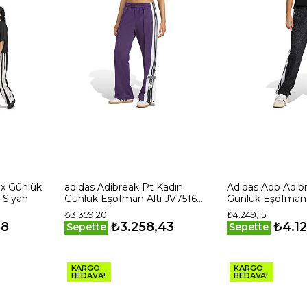
adidas Adibreak Pt Kadın
Adidas Aop Adib
 Siyah
Günlük Eşofman Altı JV7516
Günlük Eşofman
Mor
Siyah
₺3.359,20
₺4.249,15
78
₺3.258,43
₺4.12
Sepette
Sepette
KARGO
KARGO
BEDAVA!
BEDAVA!