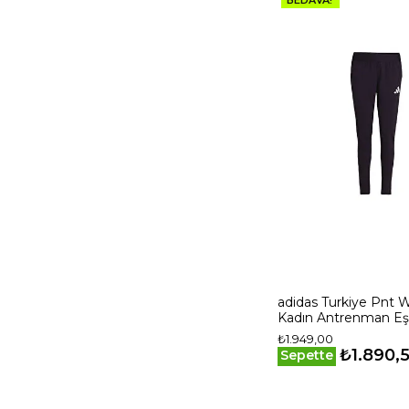
adidas Turkiye Pnt 
Kadın Antrenman E
Altı JG5705 Siyah
₺1.949,00
₺1.890,
Sepette