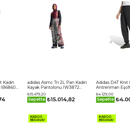
t Kadın
adidas Asmc Tn 2L Pan Kadın
Adidas D4T Knıt
ı IB6860
Kayak Pantolonu IW3872
Antrenman Eşof
Renkli
JP2644 Siyah
₺15.479,20
₺4.129,00
74
₺15.014,82
₺4.0
Sepette
Sepette
KARGO
KARGO
BEDAVA!
BEDAVA!