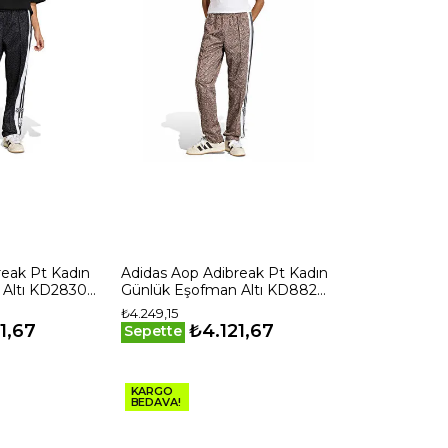
reak Pt Kadın
Adidas Aop Adibreak Pt Kadın
 Altı KD2830
Günlük Eşofman Altı KD8820
Kahverengi
₺4.249,15
1,67
₺4.121,67
Sepette
KARGO
BEDAVA!