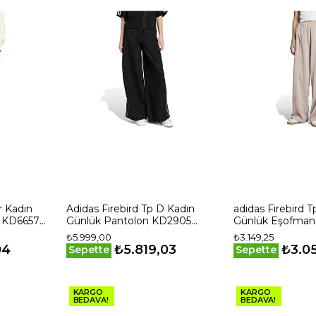
r Kadın
Adidas Firebird Tp D Kadın
adidas Firebird T
ı KD6657
Günlük Pantolon KD2905
Günlük Eşofman 
Siyah
Krem
₺5.999,00
₺3.149,25
04
₺5.819,03
₺3.0
Sepette
Sepette
KARGO
KARGO
BEDAVA!
BEDAVA!