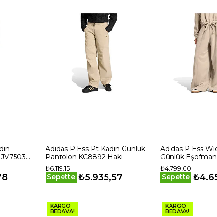
dın
Adidas P Ess Pt Kadın Günlük
Adidas P Ess Wi
 JV7503
Pantolon KC8892 Haki
Günlük Eşofman 
Haki
₺6.119,15
₺4.799,00
78
₺5.935,57
₺4.6
Sepette
Sepette
KARGO
KARGO
BEDAVA!
BEDAVA!