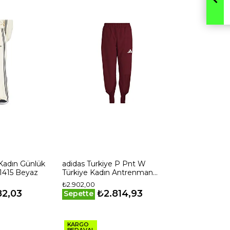
 Kadın Günlük
adidas Turkiye P Pnt W
1415 Beyaz
Türkiye Kadın Antrenman
Eşofman Altı JH0785 Kırmızı
₺2.902,00
82,03
₺2.814,93
Sepette
KARGO
BEDAVA!