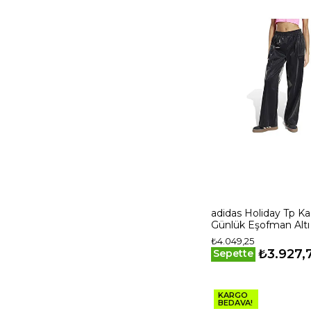
adidas Holiday Tp Ka
Günlük Eşofman Altı
Siyah
₺4.049,25
₺3.927,
Sepette
KARGO
BEDAVA!