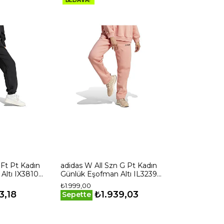
 Ft Pt Kadın
adidas W All Szn G Pt Kadın
Altı IX3810
Günlük Eşofman Altı IL3239
Pembe
₺1.999,00
3,18
₺1.939,03
Sepette