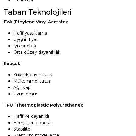
Taban Teknolojileri
EVA (Ethylene Vinyl Acetate):
Hafif yastıklama
Uygun fiyat
İyi esneklik
Orta düzey dayanıklılık
Kauçuk:
Yüksek dayanıklılık
Mükemmel tutuş
Ağır yapı
Uzun ömür
TPU (Thermoplastic Polyurethane):
Hafif ve dayanıklı
Enerji geri dönüşü
Stabilite
Premium modellerde