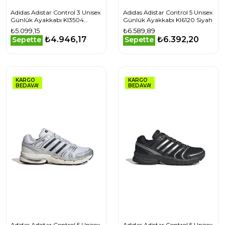
Adidas Adistar Control 3 Unisex
Adidas Adistar Control 5 Unisex
Günlük Ayakkabı KI3504
Günlük Ayakkabı KI6120 Siyah
Beyaz
₺5.099,15
₺6.589,89
₺4.946,17
₺6.392,20
Sepette
Sepette
KARGO
KARGO
BEDAVA!
BEDAVA!
Adidas Adistar Control 5 Unisex
Adidas Adistar Control 5 Unisex