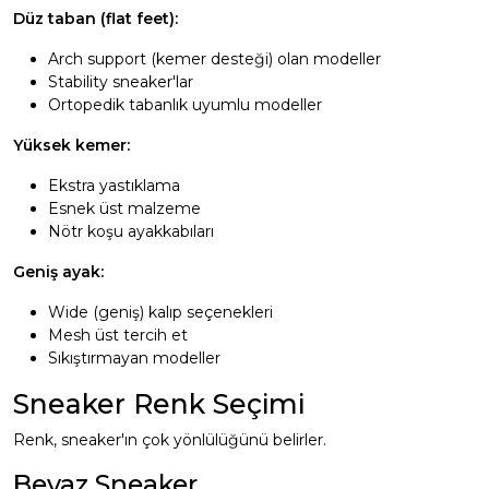
Düz taban (flat feet):
Arch support (kemer desteği) olan modeller
Stability sneaker'lar
Ortopedik tabanlık uyumlu modeller
Yüksek kemer:
Ekstra yastıklama
Esnek üst malzeme
Nötr koşu ayakkabıları
Geniş ayak:
Wide (geniş) kalıp seçenekleri
Mesh üst tercih et
Sıkıştırmayan modeller
Sneaker Renk Seçimi
Renk, sneaker'ın çok yönlülüğünü belirler.
Beyaz Sneaker