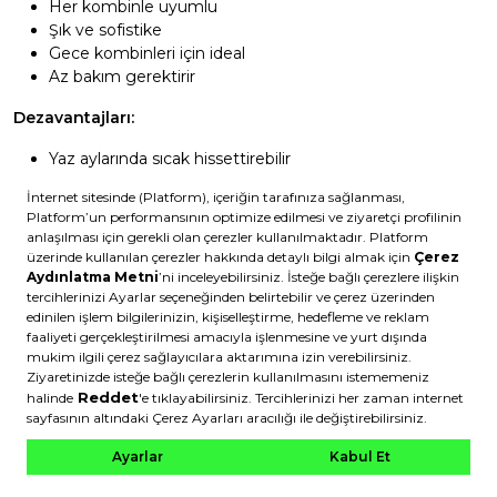
Her kombinle uyumlu
Şık ve sofistike
Gece kombinleri için ideal
Az bakım gerektirir
Dezavantajları:
Yaz aylarında sıcak hissettirebilir
Toz belirgin olabilir
Kombin önerisi:
Siyah sneaker, siyah jean ve gri tişört
minimal ve şık bir görünüm sunar.
Nötr Tonlar
Gri:
Çok yönlü
Leke gizler
Modern görünüm
Her mevsim uygun
Lacivert: