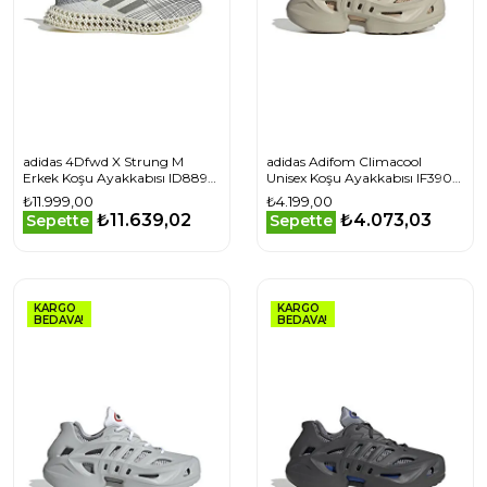
adidas 4Dfwd X Strung M
adidas Adifom Climacool
Erkek Koşu Ayakkabısı ID8892
Unisex Koşu Ayakkabısı IF3904
Beyaz
Bej
₺11.999,00
₺4.199,00
₺11.639,02
₺4.073,03
Sepette
Sepette
KARGO
KARGO
BEDAVA!
BEDAVA!