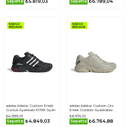
₺5.819,03
₺6.789,04
Sepette
Sepette
KARGO
KARGO
BEDAVA!
BEDAVA!
adidas Adistar Cushion Erkek
adidas Adistar Cushion Gtx
Günlük Ayakkabı ID1169 Siyah
Erkek Outdoor Ayakkabısı
IG6928 Bej
₺4.999,01
₺6.974,10
₺4.849,03
₺6.764,88
Sepette
Sepette