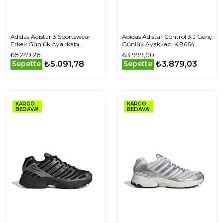
Adidas Adistar 3 Sportswear
Adidas Adistar Control 3 J Genç
Erkek Günlük Ayakkabı
Günlük Ayakkabı KI8664
JP7386 Renkli
Beyaz
₺5.249,26
₺3.999,00
₺5.091,78
₺3.879,03
Sepette
Sepette
KARGO
KARGO
BEDAVA!
BEDAVA!