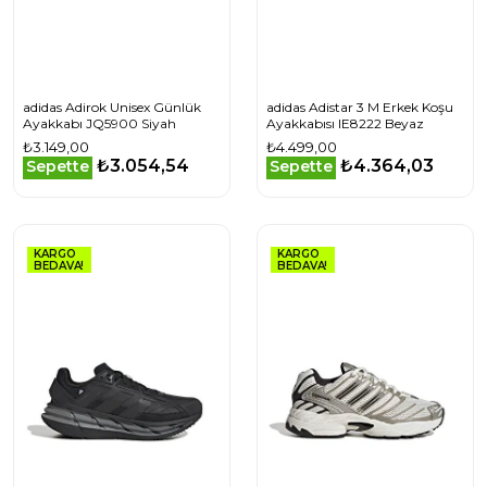
adidas Adirok Unisex Günlük
adidas Adistar 3 M Erkek Koşu
Ayakkabı JQ5900 Siyah
Ayakkabısı IE8222 Beyaz
₺3.149,00
₺4.499,00
₺3.054,54
₺4.364,03
Sepette
Sepette
KARGO
KARGO
BEDAVA!
BEDAVA!