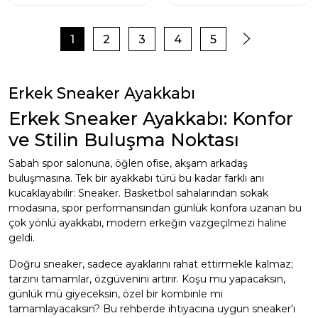
1
2
3
4
5
Erkek Sneaker Ayakkabı
Erkek Sneaker Ayakkabı: Konfor
ve Stilin Buluşma Noktası
Sabah spor salonuna, öğlen ofise, akşam arkadaş
buluşmasına. Tek bir ayakkabı türü bu kadar farklı anı
kucaklayabilir: Sneaker. Basketbol sahalarından sokak
modasına, spor performansından günlük konfora uzanan bu
çok yönlü ayakkabı, modern erkeğin vazgeçilmezi haline
geldi.
Doğru sneaker, sadece ayaklarını rahat ettirmekle kalmaz;
tarzını tamamlar, özgüvenini artırır. Koşu mu yapacaksın,
günlük mü giyeceksin, özel bir kombinle mi
tamamlayacaksın? Bu rehberde ihtiyacına uygun sneaker'ı