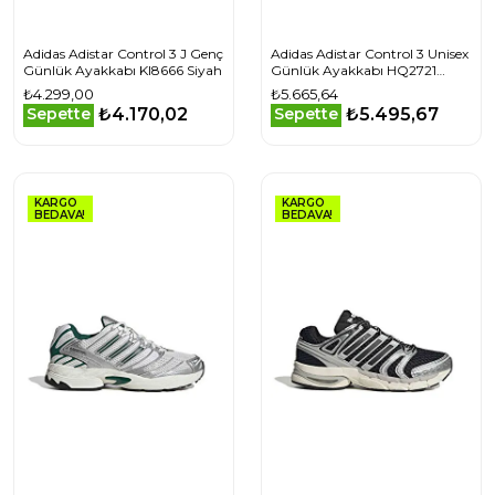
Adidas Adistar Control 3 J Genç
Adidas Adistar Control 3 Unisex
Günlük Ayakkabı KI8666 Siyah
Günlük Ayakkabı HQ2721
Beyaz
₺4.299,00
₺5.665,64
₺4.170,02
₺5.495,67
Sepette
Sepette
KARGO
KARGO
BEDAVA!
BEDAVA!