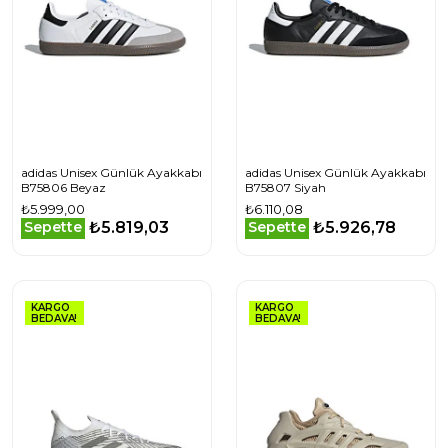
adidas Unisex Günlük Ayakkabı
adidas Unisex Günlük Ayakkabı
B75806 Beyaz
B75807 Siyah
₺5.999,00
₺6.110,08
₺5.819,03
₺5.926,78
Sepette
Sepette
KARGO
KARGO
BEDAVA!
BEDAVA!