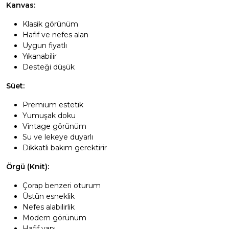
Kanvas:
Klasik görünüm
Hafif ve nefes alan
Uygun fiyatlı
Yıkanabilir
Desteği düşük
Süet:
Premium estetik
Yumuşak doku
Vintage görünüm
Su ve lekeye duyarlı
Dikkatli bakım gerektirir
Örgü (Knit):
Çorap benzeri oturum
Üstün esneklik
Nefes alabilirlik
Modern görünüm
Hafif yapı