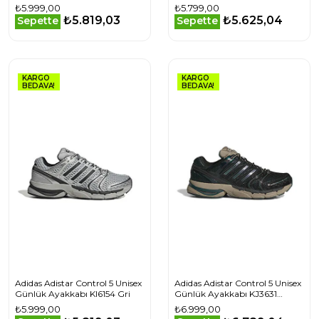
₺5.999,00
₺5.799,00
₺5.819,03
₺5.625,04
Sepette
Sepette
KARGO
KARGO
BEDAVA!
BEDAVA!
Adidas Adistar Control 5 Unisex
Adidas Adistar Control 5 Unisex
Günlük Ayakkabı KI6154 Gri
Günlük Ayakkabı KJ3631
Beyaz
₺5.999,00
₺6.999,00