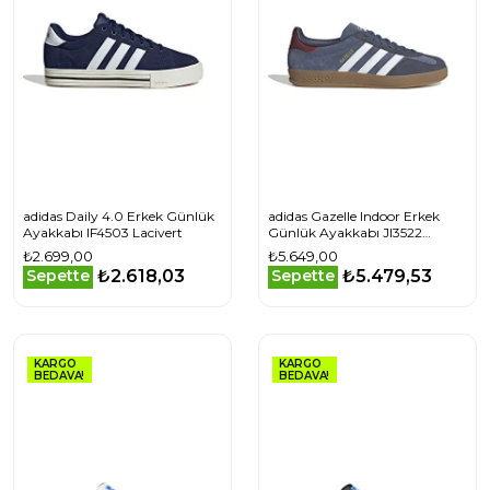
adidas Daily 4.0 Erkek Günlük
adidas Gazelle Indoor Erkek
Ayakkabı IF4503 Lacivert
Günlük Ayakkabı JI3522
Lacivert
₺2.699,00
₺5.649,00
₺2.618,03
₺5.479,53
Sepette
Sepette
KARGO
KARGO
BEDAVA!
BEDAVA!