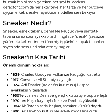
bulmak için bilmen gereken her şeyi bulacaksın.
defactofit.com'da her aktiviteye, her tarza ve her bütçeye
uygun erkek sneaker ayakkabı modelleri seni bekliyor.
Sneaker Nedir?
Sneaker, esnek tabanlı, genellikle kauçuk veya sentetik
tabana sahip spor ayakkabılardır. İngilizce "sneak" (sessizce
yürümek) kelimesinden türemiştir; çünkü kauçuk tabanları
sayesinde sessiz adımlar atmayı sağlar.
Sneaker'ın Kısa Tarihi
Önemli dönüm noktaları:
1839:
Charles Goodyear vulkanize kauçuğu icat etti
1917:
Converse All Star piyasaya çıktı
1924:
Adi Dassler (Adidas'ın kurucusu) ilk spor
ayakkabısını tasarladı
1950'ler:
James Dean ve gençlik kültürüyle popülerleşti
1970'ler:
Koşu furyasıyla Nike ve Reebok yükseldi
1984:
Air Jordan serisi başladı, sneaker kültürü doğdu
1990'lar:
Hip-hop kültürüyle sokak modasına girdi