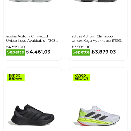
adidas Adifom Climacool
adidas Adifom Climacool
Unisex Koşu Ayakkabısı IF3935
Unisex Koşu Ayakkabısı IF3938
Gri
Gri
₺4.599,00
₺3.999,00
₺4.461,03
₺3.879,03
Sepette
Sepette
KARGO
KARGO
BEDAVA!
BEDAVA!