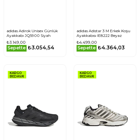
adidas Adirok Unisex Günlük
adidas Adistar 3 M Erkek Koşu
Ayakkabı JQ5900 Siyah
Ayakkabısı IE8222 Beyaz
₺3.149,00
₺4.499,00
₺3.054,54
₺4.364,03
Sepette
Sepette
KARGO
KARGO
BEDAVA!
BEDAVA!