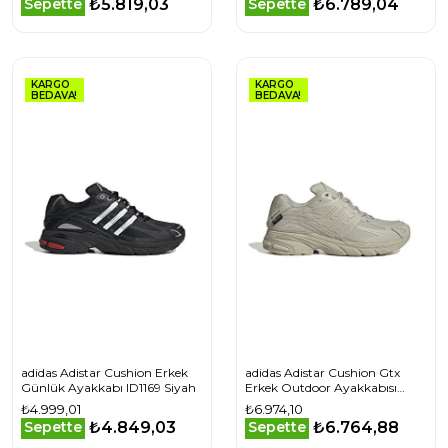
₺5.819,03
₺6.789,04
Sepette
Sepette
KARGO
KARGO
BEDAVA!
BEDAVA!
adidas Adistar Cushion Erkek
adidas Adistar Cushion Gtx
Günlük Ayakkabı ID1169 Siyah
Erkek Outdoor Ayakkabısı
IG6928 Bej
₺4.999,01
₺6.974,10
₺4.849,03
₺6.764,88
Sepette
Sepette