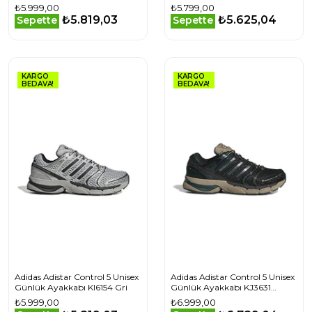
₺5.999,00
₺5.799,00
₺5.819,03
₺5.625,04
Sepette
Sepette
KARGO
KARGO
BEDAVA!
BEDAVA!
Adidas Adistar Control 5 Unisex
Adidas Adistar Control 5 Unisex
Günlük Ayakkabı KI6154 Gri
Günlük Ayakkabı KJ3631
Beyaz
₺5.999,00
₺6.999,00