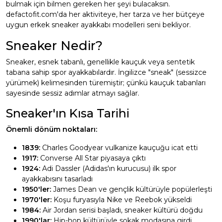
bulmak için bilmen gereken her şeyi bulacaksın.
defactofit.com'da her aktiviteye, her tarza ve her bütçeye
uygun erkek sneaker ayakkabı modelleri seni bekliyor.
Sneaker Nedir?
Sneaker, esnek tabanlı, genellikle kauçuk veya sentetik
tabana sahip spor ayakkabılardır. İngilizce "sneak" (sessizce
yürümek) kelimesinden türemiştir; çünkü kauçuk tabanları
sayesinde sessiz adımlar atmayı sağlar.
Sneaker'ın Kısa Tarihi
Önemli dönüm noktaları:
1839:
Charles Goodyear vulkanize kauçuğu icat etti
1917:
Converse All Star piyasaya çıktı
1924:
Adi Dassler (Adidas'ın kurucusu) ilk spor
ayakkabısını tasarladı
1950'ler:
James Dean ve gençlik kültürüyle popülerleşti
1970'ler:
Koşu furyasıyla Nike ve Reebok yükseldi
1984:
Air Jordan serisi başladı, sneaker kültürü doğdu
1990'lar:
Hip-hop kültürüyle sokak modasına girdi