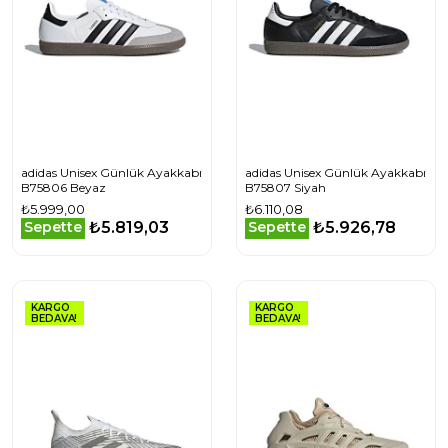
adidas Unisex Günlük Ayakkabı
adidas Unisex Günlük Ayakkabı
B75806 Beyaz
B75807 Siyah
₺5.999,00
₺6.110,08
₺5.819,03
₺5.926,78
Sepette
Sepette
KARGO
KARGO
BEDAVA!
BEDAVA!