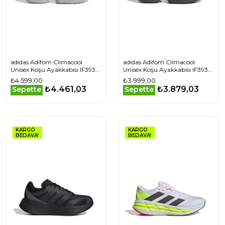
adidas Adifom Climacool
adidas Adifom Climacool
Unisex Koşu Ayakkabısı IF3935
Unisex Koşu Ayakkabısı IF3938
Gri
Gri
₺4.599,00
₺3.999,00
₺4.461,03
₺3.879,03
Sepette
Sepette
KARGO
KARGO
BEDAVA!
BEDAVA!