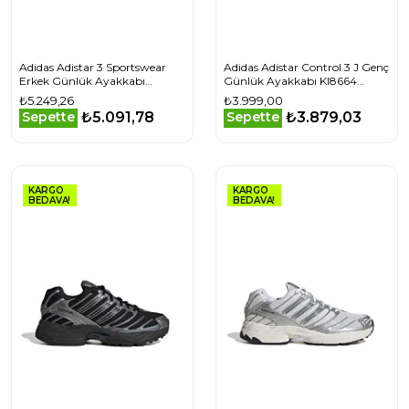
Adidas Adistar 3 Sportswear
Adidas Adistar Control 3 J Genç
Erkek Günlük Ayakkabı
Günlük Ayakkabı KI8664
JP7386 Renkli
Beyaz
₺5.249,26
₺3.999,00
₺5.091,78
₺3.879,03
Sepette
Sepette
KARGO
KARGO
BEDAVA!
BEDAVA!