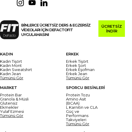
BİNLERCE ÜCRETSİZ DERS & EGZERSİZ
ÜCRETSİZ
VİDEOLARI İÇİN DEFACTOFIT
İNDİR
UYGULAMASINI
KADIN
ERKEK
Kadın Tişört
Erkek Tişört
Kadın Mont
Erkek Şort
Kadın Sweatshirt
Erkek Eşofman
Kadın Jean
Erkek Jean
Tümünü Gör
Tümünü Gör
MARKET
SPORCU BESİNLERİ
Protein Bar
Protein Tozu
Granola & Müsli
Amino Asit
Glutensiz
(BCAA)
Ekmekler
L Karnitin ve CLA
Yulaf Ezmesi
Güç ve
Tümünü Gör
Performans
Takviyeleri
Tümünü Gör