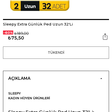
Sleepy Extra Günlük Ped Uzun 32'Li
-60%
₺189,00
₺75,50
TÜKENDI
AÇIKLAMA
SLEEPY
KADIN HIJYEN ÜRÜNLERI