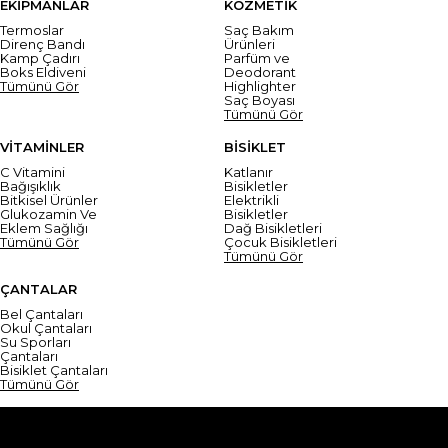
EKİPMANLAR
KOZMETİK
Termoslar
Saç Bakım
Direnç Bandı
Ürünleri
Kamp Çadırı
Parfüm ve
Boks Eldiveni
Deodorant
Tümünü Gör
Highlighter
Saç Boyası
Tümünü Gör
VİTAMİNLER
BİSİKLET
C Vitamini
Katlanır
Bağışıklık
Bisikletler
Bitkisel Ürünler
Elektrikli
Glukozamin Ve
Bisikletler
Eklem Sağlığı
Dağ Bisikletleri
Tümünü Gör
Çocuk Bisikletleri
Tümünü Gör
ÇANTALAR
Bel Çantaları
Okul Çantaları
Su Sporları
Çantaları
Bisiklet Çantaları
Tümünü Gör