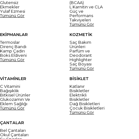
Glutensiz
(BCAA)
Ekmekler
L Karnitin ve CLA
Yulaf Ezmesi
Güç ve
Tümünü Gör
Performans
Takviyeleri
Tümünü Gör
EKİPMANLAR
KOZMETİK
Termoslar
Saç Bakım
Direnç Bandı
Ürünleri
Kamp Çadırı
Parfüm ve
Boks Eldiveni
Deodorant
Tümünü Gör
Highlighter
Saç Boyası
Tümünü Gör
VİTAMİNLER
BİSİKLET
C Vitamini
Katlanır
Bağışıklık
Bisikletler
Bitkisel Ürünler
Elektrikli
Glukozamin Ve
Bisikletler
Eklem Sağlığı
Dağ Bisikletleri
Tümünü Gör
Çocuk Bisikletleri
Tümünü Gör
ÇANTALAR
Bel Çantaları
Okul Çantaları