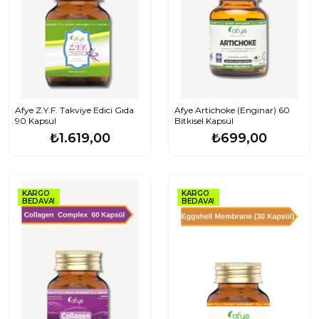
Afye Z.Y.F. Takviye Edici Gıda
Afye Artichoke (Enginar) 60
90 Kapsül
Bitkisel Kapsül
₺1.619,00
₺699,00
KARGO
KARGO
BEDAVA!
BEDAVA!