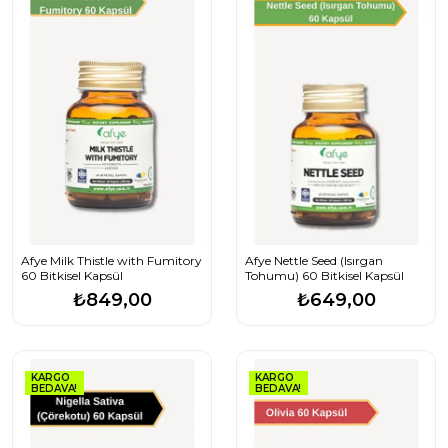
Afye Milk Thistle with Fumitory
Afye Nettle Seed (Isırgan
60 Bitkisel Kapsül
Tohumu) 60 Bitkisel Kapsül
₺849,00
₺649,00
KARGO
KARGO
BEDAVA!
BEDAVA!