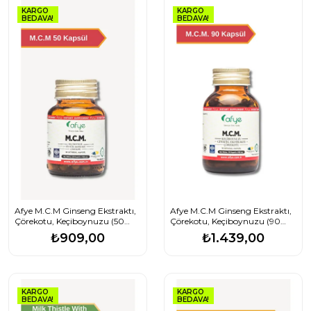
KARGO
KARGO
BEDAVA!
BEDAVA!
Afye M.C.M Ginseng Ekstraktı,
Afye M.C.M Ginseng Ekstraktı,
Çörekotu, Keçiboynuzu (50
Çörekotu, Keçiboynuzu (90
Bitkisel Kapsül)
Kapsül)
₺909,00
₺1.439,00
KARGO
KARGO
BEDAVA!
BEDAVA!