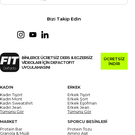
Bizi Takip Edin
BİNLERCE ÜCRETSİZ DERS & EGZERSİZ
ÜCRETSİZ
VİDEOLARI İÇİN DEFACTOFIT
İNDİR
UYGULAMASINI
KADIN
ERKEK
Kadın Tişört
Erkek Tişört
Kadın Mont
Erkek Şort
Kadın Sweatshirt
Erkek Eşofman
Kadın Jean
Erkek Jean
Tümünü Gör
Tümünü Gör
MARKET
SPORCU BESİNLERİ
Protein Bar
Protein Tozu
Granola & Müsli
Amino Asit