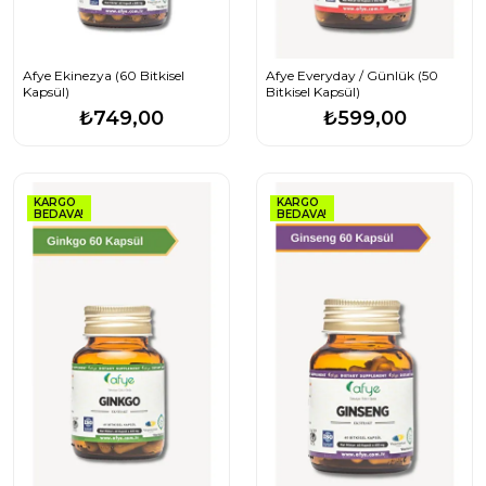
Afye Ekinezya (60 Bitkisel
Afye Everyday / Günlük (50
Kapsül)
Bitkisel Kapsül)
₺749,00
₺599,00
KARGO
KARGO
BEDAVA!
BEDAVA!