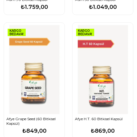
₺1.759,00
₺1.049,00
KARGO
KARGO
BEDAVA!
BEDAVA!
Afye Grape Seed (60 Bitkisel
Afye H.T. 60 Bitkisel Kapsül
Kapsül)
₺849,00
₺869,00