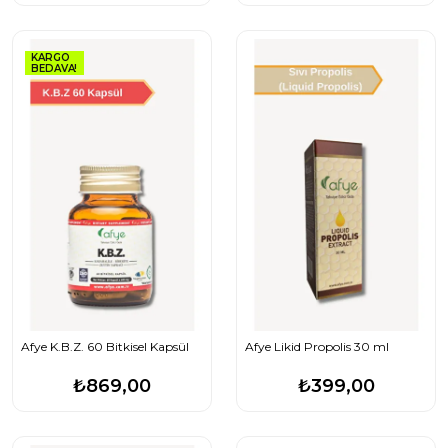
KARGO
BEDAVA!
Afye K.B.Z. 60 Bitkisel Kapsül
Afye Likid Propolis 30 ml
₺869,00
₺399,00