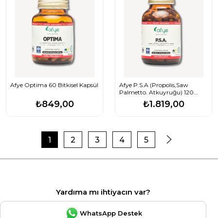
Afye Optima 60 Bitkisel Kapsül
Afye P.S.A (Propolis,Saw
Palmetto. Atkuyruğu) 120
Bitkisel Kapsül
₺849,00
₺1.819,00
1
2
3
4
5
Yardıma mı ihtiyacın var?
WhatsApp Destek