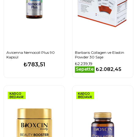
Avicenna Nemocoll Plus 90
Barbaris Collagen ve Elastin
Kapsül
Powder 30 Saşe
₺783,51
₺2.239,19
₺2.082,45
Sepette
KARGO
KARGO
BEDAVA!
BEDAVA!