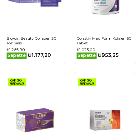
Bioxcin Beauty Collagen 30
Colastin Maxi Form Kolajen 60
Toz Saşe
Tablet
₺1.265,80
₺1.025,00
₺1.177,20
₺953,25
Sepette
Sepette
KARGO
KARGO
BEDAVA!
BEDAVA!