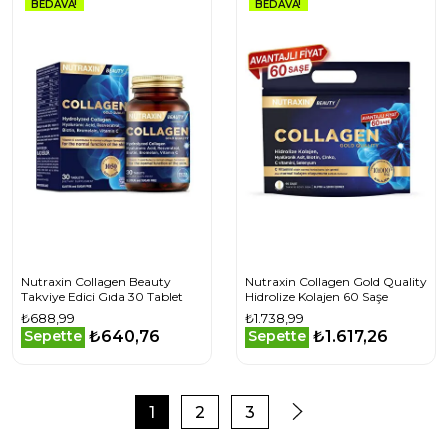
BEDAVA!
BEDAVA!
Nutraxin Collagen Beauty
Nutraxin Collagen Gold Quality
Takviye Edici Gıda 30 Tablet
Hidrolize Kolajen 60 Saşe
₺688,99
₺1.738,99
₺640,76
₺1.617,26
Sepette
Sepette
1
2
3