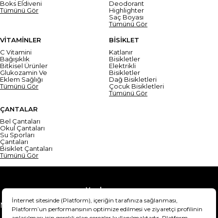
Boks Eldiveni
Deodorant
Tümünü Gör
Highlighter
Saç Boyası
Tümünü Gör
VİTAMİNLER
BİSİKLET
C Vitamini
Katlanır
Bağışıklık
Bisikletler
Bitkisel Ürünler
Elektrikli
Glukozamin Ve
Bisikletler
Eklem Sağlığı
Dağ Bisikletleri
Tümünü Gör
Çocuk Bisikletleri
Tümünü Gör
ÇANTALAR
Bel Çantaları
Okul Çantaları
Su Sporları
Çantaları
Bisiklet Çantaları
Tümünü Gör
Yardım
Mesafeli Satış Sözleşmesi
Teslimat Bilgisi