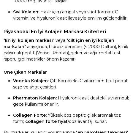
10000 mg) avantajı sağlar.
Sıvı Kolajen:
Hazır içim ampul veya shot formatı; C
vitamini ve hiyaluronik asit ilavesiyle emilim güçlendirilir.
Piyasadaki En İyi Kolajen Markası Kriterleri
"
En iyi kolajen markası
" veya "
cilt için en iyi kolajen
markaları
" arayışında; hidroliz derecesi (< 2000 Dalton), klinik
çalışmalı peptit (Verisol, Peptan), şeker ve ağır metal test
raporu gibi metrikler önem kazanır.
Öne Çıkan Markalar
Voonka Kolajen:
Çift kompleks C vitamini + Tip 1 peptit;
saşe ve shot çeşitleri.
Pharmaton Kolajen:
Hiyaluronik asit destekli sıvı ampul;
gece kullanımı önerilir.
Collagen Forte:
Yüksek doz peptit; çilek aromalı toz
form;
collagen forte fiyat
/doz avantajı sunar.
Bu markalar, kullanıcı yorumlarında "
en iyi kolajen takviyesi
"