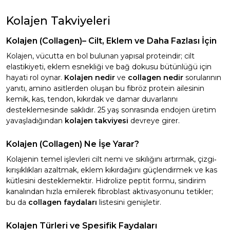
Kolajen Takviyeleri
Kolajen (Collagen
)– Cilt, Eklem ve Daha Fazlası İçin
Kolajen, vücutta en bol bulunan yapısal proteindir; cilt
elastikiyeti, eklem esnekliği ve bağ dokusu bütünlüğü için
hayati rol oynar.
Kolajen nedir
ve
collagen nedir
sorularının
yanıtı, amino asitlerden oluşan bu fibröz protein ailesinin
kemik, kas, tendon, kıkırdak ve damar duvarlarını
desteklemesinde saklıdır. 25 yaş sonrasında endojen üretim
yavaşladığından
kolajen takviyesi
devreye girer.
Kolajen (Collagen
) Ne İşe Yarar?
Kolajenin temel işlevleri cilt nemi ve sıkılığını artırmak, çizgi‐
kırışıklıkları azaltmak, eklem kıkırdağını güçlendirmek ve kas
kütlesini desteklemektir. Hidrolize peptit formu, sindirim
kanalından hızla emilerek fibroblast aktivasyonunu tetikler;
bu da
collagen faydaları
listesini genişletir.
Kolajen Türleri ve Spesifik Faydaları