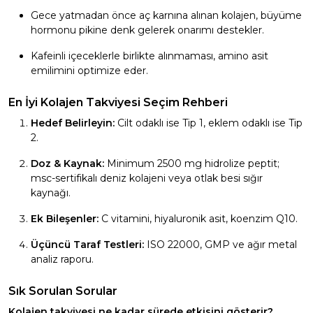
Gece yatmadan önce aç karnına alınan kolajen, büyüme
hormonu pikine denk gelerek onarımı destekler.
Kafeinli içeceklerle birlikte alınmaması, amino asit
emilimini optimize eder.
En İyi Kolajen Takviyesi Seçim Rehberi
Hedef Belirleyin:
Cilt odaklı ise Tip 1, eklem odaklı ise Tip
2.
Doz & Kaynak:
Minimum 2500 mg hidrolize peptit;
msc-sertifikalı deniz kolajeni veya otlak besi sığır
kaynağı.
Ek Bileşenler:
C vitamini, hiyaluronik asit, koenzim Q10.
Üçüncü Taraf Testleri:
ISO 22000, GMP ve ağır metal
analiz raporu.
Sık Sorulan Sorular
Kolajen takviyesi ne kadar sürede etkisini gösterir?