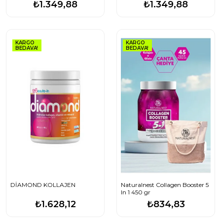
₺1.349,88
₺1.349,88
KARGO
KARGO
BEDAVA!
BEDAVA!
DİAMOND KOLLAJEN
Naturalnest Collagen Booster 5
In 1 450 gr
₺1.628,12
₺834,83