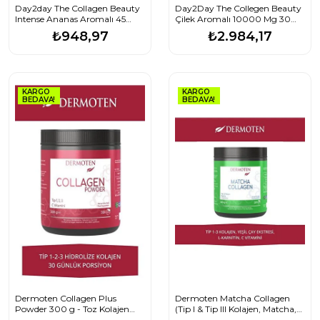
Day2day The Collagen Beauty
Day2Day The Collegen Beauty
Intense Ananas Aromalı 45
Çilek Aromalı 10000 Mg 30
Saşe - %50 Daha Fazla
Saşe - 3 Al 2 Öde
₺948,97
₺2.984,17
KARGO
KARGO
BEDAVA!
BEDAVA!
Dermoten Collagen Plus
Dermoten Matcha Collagen
Powder 300 g - Toz Kolajen
(Tip I & Tip III Kolajen, Matcha,
(30 Günlük Porsiyon)
L-Karnitin) 300 G