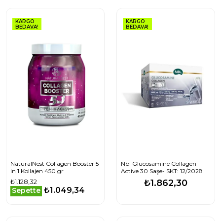
KARGO
KARGO
BEDAVA!
BEDAVA!
NaturalNest Collagen Booster 5
Nbl Glucosamine Collagen
in 1 Kollajen 450 gr
Active 30 Saşe- SKT: 12/2028
₺1.128,32
₺1.862,30
₺1.049,34
Sepette