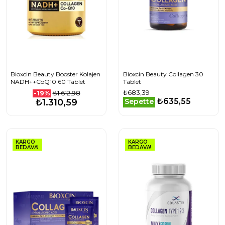
Bioxcin Beauty Booster Kolajen
Bioxcin Beauty Collagen 30
NADH++CoQ10 60 Tablet
Tablet
₺683,39
₺1.612,98
-19%
₺635,55
₺1.310,59
Sepette
KARGO
KARGO
BEDAVA!
BEDAVA!