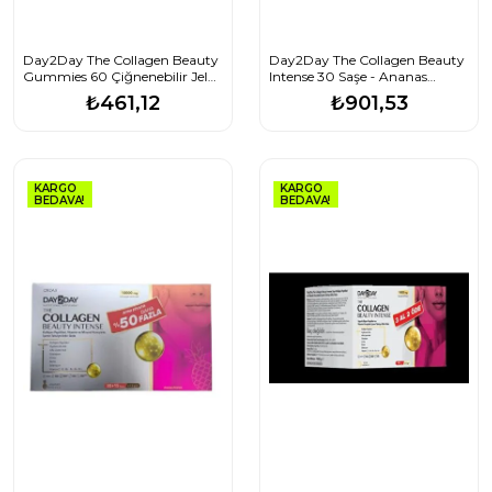
Day2Day The Collagen Beauty
Day2Day The Collagen Beauty
Gummies 60 Çiğnenebilir Jel
Intense 30 Saşe - Ananas
Form
Aromalı
₺461,12
₺901,53
KARGO
KARGO
BEDAVA!
BEDAVA!