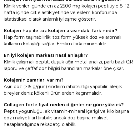
Klinik veriler, günde en az 2500 mg kolajen peptitiyle 8–12
hafta içinde cilt elastikiyetinde ve eklem konforunda
istatistiksel olarak anlamlı iyileşme gösterir.
Kolajen hap ile toz kolajen arasındaki fark nedir?
Hap form taşınabilirlik; toz form yüksek doz ve aromalı
kullanım kolaylığı sağlar. Emilim farkı minimaldir.
En iyi kolajen markası nasıl anlaşılır?
Klinik çalışmalı peptit, düşük ağır metal analizi, parti bazlı QR
raporu ve şeffaf doz bilgisi barındıran markalar öne çıkar.
Kolajenin zararları var mı?
Aşırı doz (>15 g/gün) sindirim rahatsızlığı yapabilir; alerjik
bireyler deniz kökenli ürünlerden kaçınmalıdır.
Collagen forte fiyat neden diğerlerine göre yüksek?
Peptit yoğunluğu, ek vitamin-mineral içeriği ve kilo başına
doz maliyeti arttırabilir; ancak doz başına maliyet
hesaplandığında rekabetçi olabilir.