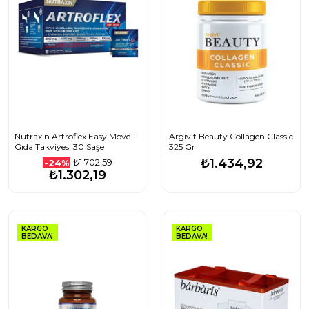
Nutraxin Artroflex Easy Move -
Argivit Beauty Collagen Classic
Gıda Takviyesi 30 Saşe
325 Gr
₺1.434,92
₺1.702,59
-24%
₺1.302,19
KARGO
KARGO
BEDAVA!
BEDAVA!