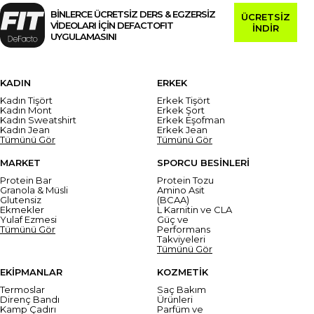
BİNLERCE ÜCRETSİZ DERS & EGZERSİZ
ÜCRETSİZ
VİDEOLARI İÇİN DEFACTOFIT
İNDİR
UYGULAMASINI
KADIN
ERKEK
Kadın Tişört
Erkek Tişört
Kadın Mont
Erkek Şort
Kadın Sweatshirt
Erkek Eşofman
Kadın Jean
Erkek Jean
Tümünü Gör
Tümünü Gör
MARKET
SPORCU BESİNLERİ
Protein Bar
Protein Tozu
Granola & Müsli
Amino Asit
Glutensiz
(BCAA)
Ekmekler
L Karnitin ve CLA
Yulaf Ezmesi
Güç ve
Tümünü Gör
Performans
Takviyeleri
Tümünü Gör
EKİPMANLAR
KOZMETİK
Termoslar
Saç Bakım
Direnç Bandı
Ürünleri
Kamp Çadırı
Parfüm ve