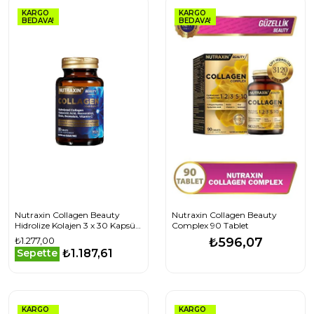
KARGO
KARGO
BEDAVA!
BEDAVA!
Nutraxin Collagen Beauty
Nutraxin Collagen Beauty
Hidrolize Kolajen 3 x 30 Kapsül
Complex 90 Tablet
- 3 AL 2 ÖDE
₺1.277,00
₺596,07
₺1.187,61
Sepette
KARGO
KARGO