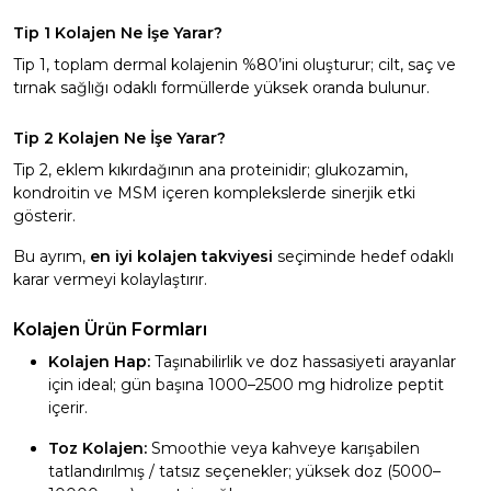
Tip 1 Kolajen Ne İşe Yarar?
Tip 1, toplam dermal kolajenin %80’ini oluşturur; cilt, saç ve
tırnak sağlığı odaklı formüllerde yüksek oranda bulunur.
Tip 2 Kolajen Ne İşe Yarar?
Tip 2, eklem kıkırdağının ana proteinidir; glukozamin,
kondroitin ve MSM içeren komplekslerde sinerjik etki
gösterir.
Bu ayrım,
en iyi kolajen takviyesi
seçiminde hedef odaklı
karar vermeyi kolaylaştırır.
Kolajen Ürün Formları
Kolajen Hap:
Taşınabilirlik ve doz hassasiyeti arayanlar
için ideal; gün başına 1000–2500 mg hidrolize peptit
içerir.
Toz Kolajen:
Smoothie veya kahveye karışabilen
tatlandırılmış / tatsız seçenekler; yüksek doz (5000–