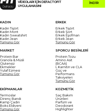
VİDEOLARI İÇİN DEFACTOFIT
İNDİR
UYGULAMASINI
KADIN
ERKEK
Kadın Tişört
Erkek Tişört
Kadın Mont
Erkek Şort
Kadın Sweatshirt
Erkek Eşofman
Kadın Jean
Erkek Jean
Tümünü Gör
Tümünü Gör
MARKET
SPORCU BESİNLERİ
Protein Bar
Protein Tozu
Granola & Müsli
Amino Asit
Glutensiz
(BCAA)
Ekmekler
L Karnitin ve CLA
Yulaf Ezmesi
Güç ve
Tümünü Gör
Performans
Takviyeleri
Tümünü Gör
EKİPMANLAR
KOZMETİK
Termoslar
Saç Bakım
Direnç Bandı
Ürünleri
Kamp Çadırı
Parfüm ve
Boks Eldiveni
Deodorant
Tümünü Gör
Highlighter