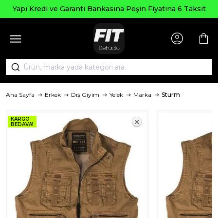
Yapı Kredi ve Garanti Bankasına Peşin Fiyatına 6 Taksit
Ana Sayfa
Erkek
Dış Giyim
Yelek
Marka
Sturm
KARGO
BEDAVA!