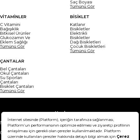
Saç Boyası
Tümünü Gör
VİTAMİNLER
BİSİKLET
C Vitamini
Katlanır
Bağışıklık
Bisikletler
Bitkisel Ürünler
Elektrikli
Glukozamin Ve
Bisikletler
Eklem Sağlığı
Dağ Bisikletleri
Tümünü Gör
Çocuk Bisikletleri
Tümünü Gör
ÇANTALAR
Bel Çantaları
Okul Çantaları
Su Sporları
Çantaları
Bisiklet Çantaları
Tümünü Gör
Yardım
Mesafeli Satış Sözleşmesi
Teslimat Bilgisi
Gizlilik Sözleşmesi
Şartlar & Koşullar