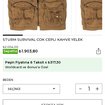
STURM SURVIVAL COK CEPLI KAHVE YELEK
₺2.004,00
₺1.903,80
Sepette
Peşin Fiyatına 6 Taksit x ₺317,30
Worldcard ve Bonus'a Özel
BEDEN
STOKTA YOK