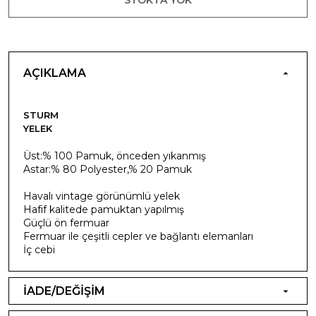
AÇIKLAMA
STURM
YELEK
Üst
:
% 100 Pamuk
,
önceden yıkanmış
Astar:
% 80
Polyester
,% 20
Pamuk
H
avalı
vintage
görünümlü
yelek
H
afif
kalitede
pamuktan yapılmış
Güçlü
ön
fermuar
Fermuar ile
çeşitli
cepler
ve
bağlantı elemanları
İç cebi
İADE/DEĞİŞİM