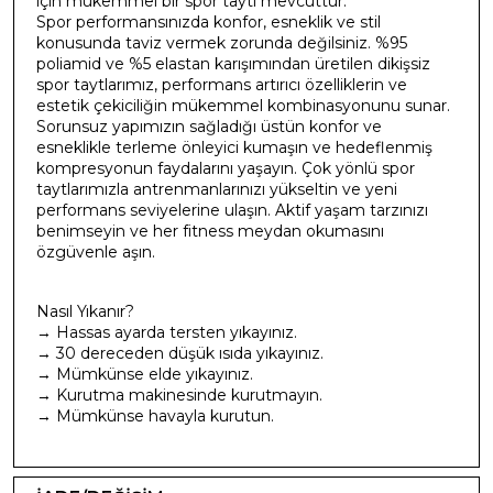
için mükemmel bir spor taytı mevcuttur.
Spor performansınızda konfor, esneklik ve stil
konusunda taviz vermek zorunda değilsiniz. %95
poliamid ve %5 elastan karışımından üretilen dikişsiz
spor taytlarımız, performans artırıcı özelliklerin ve
estetik çekiciliğin mükemmel kombinasyonunu sunar.
Sorunsuz yapımızın sağladığı üstün konfor ve
esneklikle terleme önleyici kumaşın ve hedeflenmiş
kompresyonun faydalarını yaşayın. Çok yönlü spor
taytlarımızla antrenmanlarınızı yükseltin ve yeni
performans seviyelerine ulaşın. Aktif yaşam tarzınızı
benimseyin ve her fitness meydan okumasını
özgüvenle aşın.
Nasıl Yıkanır?
→ Hassas ayarda tersten yıkayınız.
→ 30 dereceden düşük ısıda yıkayınız.
→ Mümkünse elde yıkayınız.
→ Kurutma makinesinde kurutmayın.
→ Mümkünse havayla kurutun.