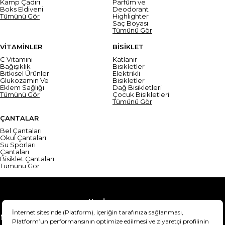
Kamp Çadırı
Parfüm ve
Boks Eldiveni
Deodorant
Tümünü Gör
Highlighter
Saç Boyası
Tümünü Gör
VİTAMİNLER
BİSİKLET
C Vitamini
Katlanır
Bağışıklık
Bisikletler
Bitkisel Ürünler
Elektrikli
Glukozamin Ve
Bisikletler
Eklem Sağlığı
Dağ Bisikletleri
Tümünü Gör
Çocuk Bisikletleri
Tümünü Gör
ÇANTALAR
Bel Çantaları
Okul Çantaları
Su Sporları
Çantaları
Bisiklet Çantaları
Tümünü Gör
Yardım
Mesafeli Satış Sözleşmesi
Teslimat Bilgisi