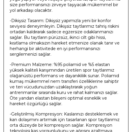
size performansınızı zirveye taşıyacak mükemmel bir
yol arkadaşı olacaktır.
-Dikişsiz Tasarım: Dikişsiz yapımızla yeni bir konfor
seviyesi deneyimleyin. Dikişsiz taytlarımız tahriş riskini
ortadan kaldırarak sadece egzersize odaklanmanızı
sağlar. Bu taytların pürüzsüz, ikinci cilt gibi hissi,
kısıtlama olmaksızın hareket etmenize olanak tanır ve
herhangi bir aktivitede en iyi performansınızı
sergilemenizi sağlar.
-Premium Malzeme: %95 poliamid ve %5 elastan
yüksek kaliteli karışımından üretilen spor taytlarımız
olağanüstü performans ve dayanıklılık sunar. Poliamid
kumaş mükemmel nem transferi özelliklerine sahiptir
ve teri vücudunuzdan uzaklaştırarak yoğun
antrenmanlar sırasında kuru ve rahat kalmanızı sağlar.
Öte yandan elastan bileşeni optimal esneklik ve
hareket özgürlüğü sağlar.
-Geliştirilmiş Kompresyon: Kaslarınızı desteklemek ve
kan dolaşımını artırmak için tasarlanan spor taytlarımız
orta düzeyde bir kompresyon sağlar. Kompresyon
teknolojisi kas yorgunluğunu ve ağrısını azaltmaya