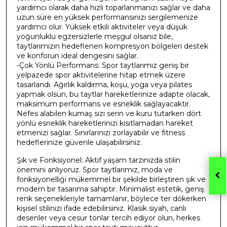
yardımcı olarak daha hızlı toparlanmanızı sağlar ve daha
uzun süre en yüksek performansınızı sergilemenize
yardımcı olur. Yüksek etkili aktiviteler veya düşük
yoğunluklu egzersizlerle meşgul olsanız bile,
taytlarımızın hedeflenen kompresyon bölgeleri destek
ve konforun ideal dengesini sağlar.
-Çok Yönlü Performans: Spor taytlarımız geniş bir
yelpazede spor aktivitelerine hitap etmek üzere
tasarlandı. Ağırlık kaldırma, koşu, yoga veya pilates
yapmak olsun, bu taytlar hareketlerinize adapte olacak,
maksimum performans ve esneklik sağlayacaktır.
Nefes alabilen kumaş sizi serin ve kuru tutarken dört
yönlü esneklik hareketlerinizi kısıtlamadan hareket
etmenizi sağlar. Sınırlarınızı zorlayabilir ve fitness
hedeflerinize güvenle ulaşabilirsiniz.
Şık ve Fonksiyonel: Aktif yaşam tarzınızda stilin
önemini anlıyoruz. Spor taytlarımız, moda ve
fonksiyonelliği mükemmel bir şekilde birleştiren şık ve
modern bir tasarıma sahiptir. Minimalist estetik, geniş
renk seçenekleriyle tamamlanır, böylece ter dökerken
kişisel stilinizi ifade edebilirsiniz. Klasik siyah, canlı
desenler veya cesur tonlar tercih ediyor olun, herkes