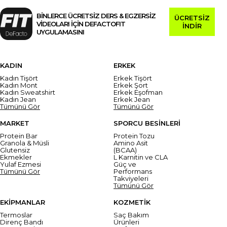
BİNLERCE ÜCRETSİZ DERS & EGZERSİZ
ÜCRETSİZ
VİDEOLARI İÇİN DEFACTOFIT
İNDİR
UYGULAMASINI
KADIN
ERKEK
Kadın Tişört
Erkek Tişört
Kadın Mont
Erkek Şort
Kadın Sweatshirt
Erkek Eşofman
Kadın Jean
Erkek Jean
Tümünü Gör
Tümünü Gör
MARKET
SPORCU BESİNLERİ
Protein Bar
Protein Tozu
Granola & Müsli
Amino Asit
Glutensiz
(BCAA)
Ekmekler
L Karnitin ve CLA
Yulaf Ezmesi
Güç ve
Tümünü Gör
Performans
Takviyeleri
Tümünü Gör
EKİPMANLAR
KOZMETİK
Termoslar
Saç Bakım
Direnç Bandı
Ürünleri