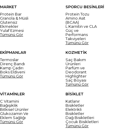
MARKET
SPORCU BESİNLERİ
Protein Bar
Protein Tozu
Granola & Müsli
Amino Asit
Glutensiz
(BCAA)
Ekmekler
L Karnitin ve CLA
Yulaf Ezmesi
Güç ve
Tümünü Gör
Performans
Takviyeleri
Tümünü Gör
EKİPMANLAR
KOZMETİK
Termoslar
Saç Bakım
Direnç Bandı
Ürünleri
Kamp Çadırı
Parfüm ve
Boks Eldiveni
Deodorant
Tümünü Gör
Highlighter
Saç Boyası
Tümünü Gör
VİTAMİNLER
BİSİKLET
C Vitamini
Katlanır
Bağışıklık
Bisikletler
Bitkisel Ürünler
Elektrikli
Glukozamin Ve
Bisikletler
Eklem Sağlığı
Dağ Bisikletleri
Tümünü Gör
Çocuk Bisikletleri
Tümünü Gör