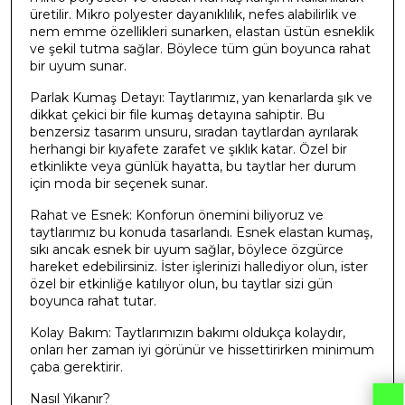
üretilir. Mikro polyester dayanıklılık, nefes alabilirlik ve
nem emme özellikleri sunarken, elastan üstün esneklik
ve şekil tutma sağlar. Böylece tüm gün boyunca rahat
bir uyum sunar.
Parlak Kumaş Detayı: Taytlarımız, yan kenarlarda şık ve
dikkat çekici bir file kumaş detayına sahiptir. Bu
benzersiz tasarım unsuru, sıradan taytlardan ayrılarak
herhangi bir kıyafete zarafet ve şıklık katar. Özel bir
etkinlikte veya günlük hayatta, bu taytlar her durum
için moda bir seçenek sunar.
Rahat ve Esnek: Konforun önemini biliyoruz ve
taytlarımız bu konuda tasarlandı. Esnek elastan kumaş,
sıkı ancak esnek bir uyum sağlar, böylece özgürce
hareket edebilirsiniz. İster işlerinizi hallediyor olun, ister
özel bir etkinliğe katılıyor olun, bu taytlar sizi gün
boyunca rahat tutar.
Kolay Bakım: Taytlarımızın bakımı oldukça kolaydır,
onları her zaman iyi görünür ve hissettirirken minimum
çaba gerektirir.
Nasıl Yıkanır?