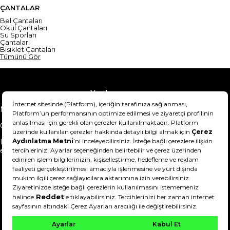
ÇANTALAR
Bel Çantaları
Okul Çantaları
Su Sporları
Çantaları
Bisiklet Çantaları
Tümünü Gör
Yardım
Mesafeli Satış Sözleşmesi
Teslimat Bilgisi
Gizlilik Sözleşmesi
Şartlar & Koşullar
Ürünümü nasıl iade
Hakkımızda
edebilirim?
DeFactoFIT ©️ 2022-2026. Tüm hakları saklıdır.