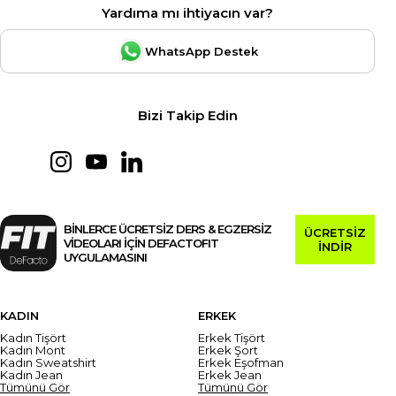
Yardıma mı ihtiyacın var?
WhatsApp Destek
Bizi Takip Edin
BİNLERCE ÜCRETSİZ DERS & EGZERSİZ
ÜCRETSİZ
VİDEOLARI İÇİN DEFACTOFIT
İNDİR
UYGULAMASINI
KADIN
ERKEK
Kadın Tişört
Erkek Tişört
Kadın Mont
Erkek Şort
Kadın Sweatshirt
Erkek Eşofman
Kadın Jean
Erkek Jean
Tümünü Gör
Tümünü Gör